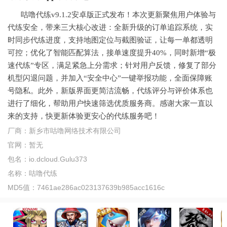
咕噜代练v9.1.2安卓版正式发布！本次更新聚焦用户体验与
代练安全，带来三大核心改进：全新升级的订单追踪系统，实
时同步代练进度，支持地图定位与截图验证，让每一单都透明
可控；优化了智能匹配算法，接单速度提升40%，同时新增“极
速代练”专区，满足紧急上分需求；针对用户反馈，修复了部分
机型闪退问题，并加入“安全中心”一键举报功能，全面保障账
号隐私。此外，新版界面更简洁流畅，代练评分与评价体系也
进行了细化，帮助用户快速筛选优质服务商。感谢大家一直以
来的支持，快更新体验更安心的代练服务吧！
厂商：
新乡市咕噜网络技术有限公司
官网：
暂无
包名：
io.dcloud.Gulu373
名称：
咕噜代练
MD5值：
7461ae286ac023137639b985acc1616c