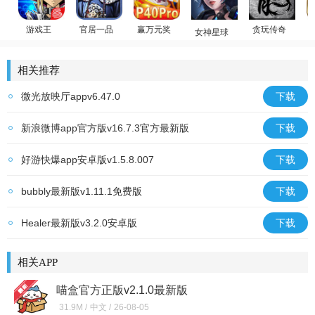
游戏王
官居一品
赢万元奖
女神星球
贪玩传奇
游戏王：决斗链接
美女后宫
姚记捕鱼
放置卡牌
原始传奇
回
相关推荐
微光放映厅appv6.47.0
下载
新浪微博app官方版v16.7.3官方最新版
下载
好游快爆app安卓版v1.5.8.007
下载
bubbly最新版v1.11.1免费版
下载
Healer最新版v3.2.0安卓版
下载
相关APP
喵盒官方正版v2.1.0最新版
31.9M /
中文 /
26-08-05