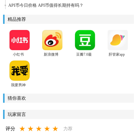
API币今日价格 API币值得长期持有吗？
精品推荐
小红书
新浪微博
豆瓣7.0最
肝管家app
app2024最
app官方版
新版
新版
我要男神
安卓版
猜你喜欢
玩家留言
★
★
★
★
★
评分
力荐