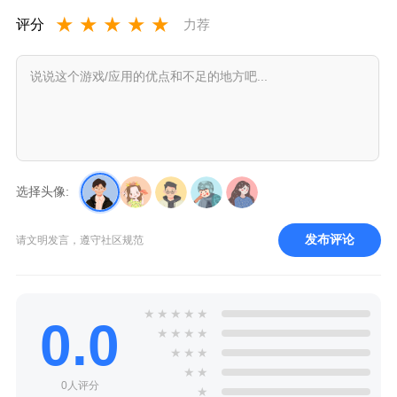
★
★
★
★
★
评分
力荐
选择头像:
发布评论
请文明发言，遵守社区规范
★
★
★
★
★
0.0
★
★
★
★
★
★
★
★
★
0人评分
★