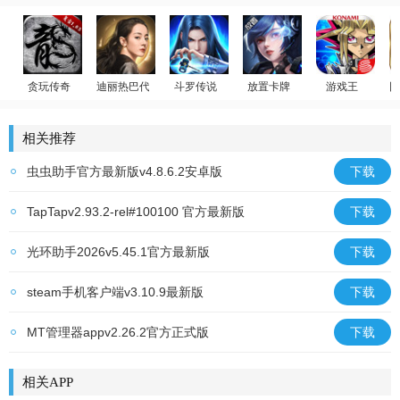
贪玩传奇
迪丽热巴代言
斗罗传说
放置卡牌
游戏王
回
原始传奇
荣耀大天使
斗罗大陆：武魂觉醒
女神星球
游戏王：决斗链
相关推荐
虫虫助手官方最新版v4.8.6.2安卓版
下载
TapTapv2.93.2-rel#100100 官方最新版
下载
光环助手2026v5.45.1官方最新版
下载
steam手机客户端v3.10.9最新版
下载
MT管理器appv2.26.2官方正式版
下载
相关APP