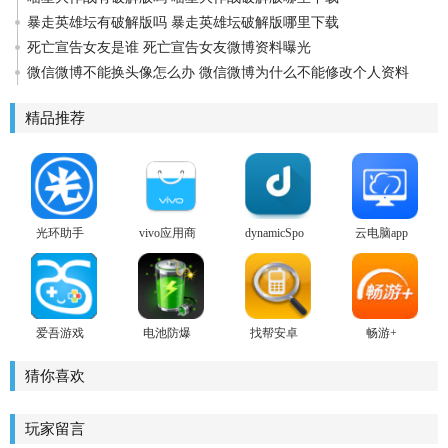
暴走英雄坛有破解版吗 暴走英雄坛破解版哪里下载
死亡宣告女友是谁 死亡宣告女友微博资料曝光
微信微博不能换头像怎么办 微信微博为什么不能修改个人资料
精品推荐
光环助手
vivo应用商
dynamicSpot
云电脑app
2026
店
play商店版
爱吾游戏
电池防爆
找帮安卓
畅游+
宝盒安卓
卫士安卓
版
版
版
猜你喜欢
玩家留言