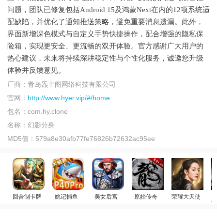
问题，团队已修复包括Android 15及鸿蒙Next在内的12项系统适
配缺陷，并优化了通知推送
策略
，避免重要消息遗漏。此外，
界面新增深色模式与自定义手势快捷操作，配合增强的隐私保
险箱，实现更安全、更流畅的双开体验。官方感谢广大用户的
热心建议，未来将持续深耕稳定性与个性化服务，诚邀您升级
体验并反馈意见。
厂商：
青岛炁聿阁网络科技有限公司
官网：
http://www.hyer.vip/#/home
包名：
com.hy.clone
名称：
幻影分身
MD5值：
579a8e30afb77fe76826b72632ac95ee
回合制卡牌
姚记捕鱼
美女后宫
原始传奇
荣耀大天使
斗
放置群雄
赢万元奖
官居一品
贪玩传奇
迪丽热巴代言