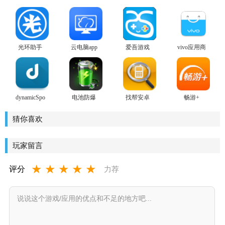
光环助手
云电脑app
爱吾游戏
vivo应用商
2026
宝盒安卓
店
版
dynamicSpot
电池防爆
找帮安卓
畅游+
play商店版
卫士安卓
版
版
猜你喜欢
玩家留言
★
★
★
★
★
评分
力荐