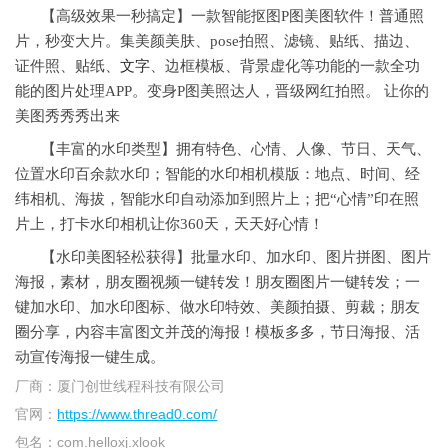
【高级效果一秒搞定】一款智能抠图P图美图软件！普通照
片，秒变大片。集美颜美肤、pose拍照、滤镜、贴纸、描边、
证件照、贴纸、
文字
、边框模板、背景虚化等功能的一款全功
能的图片处理APP。变身P图美照达人，晋级网红拍照。 让你的
美图秀秀秀出来
【丰富的水印类型】拥有特色、心情、人像、节日、天气、
位置水印百余款水印；智能的水印相机模版：地点、时间、经
纬相机、海拔，智能水印自动添加到照片上；把“心情”印在照
片上，打卡水印相机让你360天，天天好心情！
【水印美图轻松获得】批量水印、加水印、图片拼图、图片
海报，素材，朋友圈视频一键转发！朋友圈图片一键转发；一
键加水印、加水印图标、做水印特效、美颜拍摄、剪裁；朋友
圈分享，内容丰富图文并茂的海报！模板多多，节日海报、活
动宣传海报一键生成。
厂商：
厦门创世线程科技有限公司
官网：
https://www.thread0.com/
包名：
com.helloxj.xlook