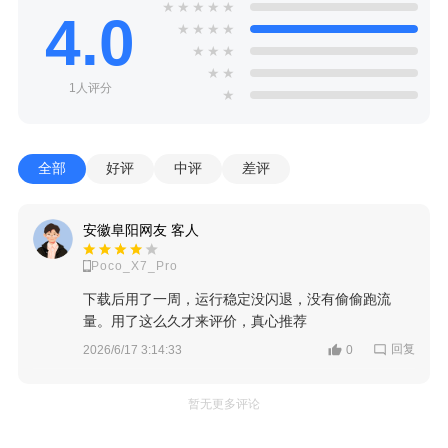
★
★
★
★
★
4.0
★
★
★
★
★
★
★
★
★
1人评分
★
全部
好评
中评
差评
安徽阜阳网友 客人
Poco_X7_Pro
下载后用了一周，运行稳定没闪退，没有偷偷跑流
量。用了这么久才来评价，真心推荐
回复
2026/6/17 3:14:33
0
暂无更多评论