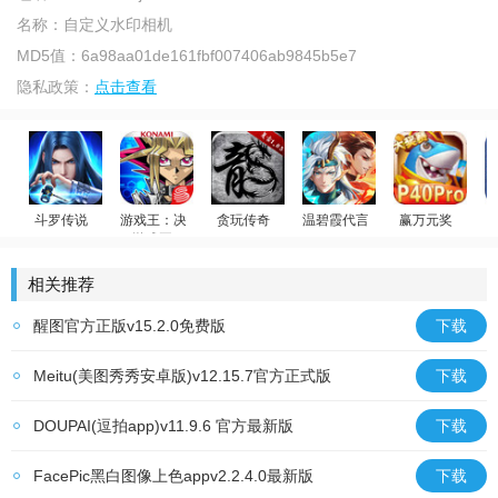
名称：
自定义水印相机
MD5值：
6a98aa01de161fbf007406ab9845b5e7
隐私政策：
点击查看
斗罗传说
游戏王：决斗链接
贪玩传奇
温碧霞代言
赢万元奖
游戏王
斗罗大陆：武魂觉醒
原始传奇
少年御灵师
姚记捕鱼
相关推荐
醒图官方正版v15.2.0免费版
下载
Meitu(美图秀秀安卓版)v12.15.7官方正式版
下载
DOUPAI(逗拍app)v11.9.6 官方最新版
下载
FacePic黑白图像上色appv2.2.4.0最新版
下载