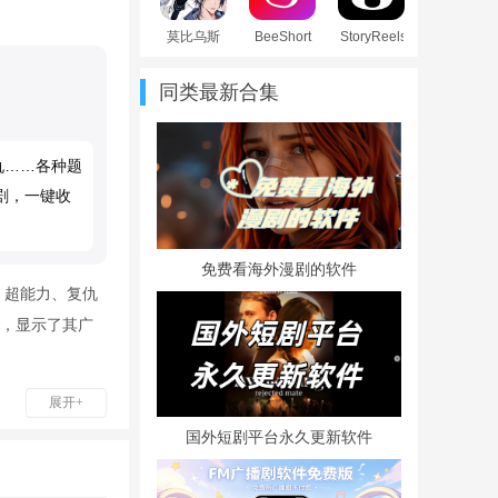
莫比乌斯
BeeShort
StoryReels
旋律日服
官方最新
短剧app官
官方版
版
方版
同类最新合集
(Mobius
Chord)
仇……各种题
剧，一键收
免费看海外漫剧的软件
、超能力、复仇
，显示了其广
展开+
国外短剧平台永久更新软件