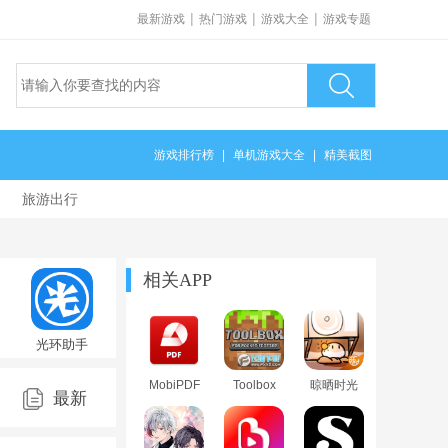
|
|
|
最新游戏
热门游戏
游戏大全
游戏专题
游戏排行榜
|
单机游戏大全
|
精美截图
旅游出行
相关APP
光环助手
官方正版
手机版
MobiPDF
Toolbox
晾晒时光
v5.46.2最
最新
转换器app
for
全关卡版
新版
官方版
Minecraft
(Meeting
Pe中文版
Sunshine)