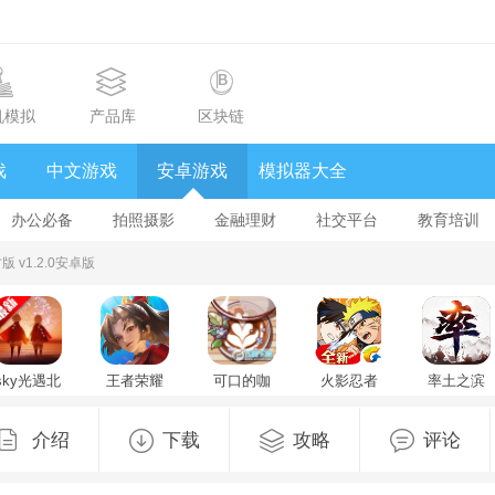
机模拟
产品库
区块链
戏
中文游戏
安卓游戏
模拟器大全
办公必备
拍照摄影
金融理财
社交平台
教育培训
版 v1.2.0安卓版
sky光遇北
王者荣耀
可口的咖
火影忍者
率土之滨
觅全物品
国际版
啡美味的
忍者新世
官方版
解锁版
honor of
咖啡无限
代手游
2025最新
v0.34.2(406253)
kings官方
钞票免广
v3.83.14
版v9.2.2最
介绍
下载
攻略
评论
最新版
最新版
告版
新版
v11.4.1.9
v1.14.2.1.1
安卓版
最新版