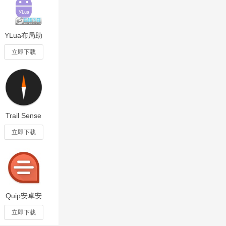
，还通过智能推
短剧爱好者的
YLua布局助
手app安卓
版v2.8.0最
立即下载
新版
Trail Sense
汉化最新版
v6.1.0安卓
立即下载
版
Quip安卓安
装包8.46.0
立即下载