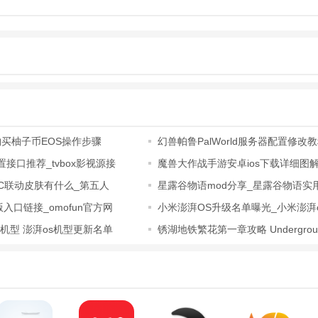
，爱情，幻想，婴儿，超能力，复仇，迎合男性和女性观众。您可以在方
存您的观看历史，并将收藏夹添加到您的播放列表中，以便在旅途中方便
的播放器允许速度调整、字幕、快进和质量设置，以获得最佳的观看体验
购买柚子币EOS操作步骤
幻兽帕鲁PalWorld服务器配置修改
评论区与他人交流，分享你的想法。
配置接口推荐_tvbox影视源接
魔兽大作战手游安卓ios下载详细图
游戏无法
LiC联动皮肤有什么_第五人
星露谷物语mod分享_星露谷物语实用
荐2023
简洁，操作简单，用户可以轻松上手。
版入口链接_omofun官方网
小米澎湃OS升级名单曝光_小米澎湃
机型一览
机型 澎湃os机型更新名单
锈湖地铁繁花第一章攻略 Undergrou
荐系统，根据用户喜好推荐短剧，提升观影体验。
Blossom第一
画质的短剧资源，确保用户享受优质的视觉体验。
种设备，用户可以在手机、平板等设备上随时随地观看短剧。