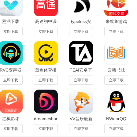
短剧是一款功能全面、操作便捷的短剧观看应用。它不仅提供了丰富的短剧资源
，提升了用户的观影体验。简洁的界面设计和多平台支持，使其成为许多
溯洄下载
高途初中课
typeless安
来默鱼游戏
app安卓最
堂app最新
装包2026最
交易app安
新手机版
版v4.51.10
新版1.10.0
卓版1.0.1最
立即下载
立即下载
立即下载
立即下载
1.1.9官方版
安卓版
新版
RVC变声器
章鱼体育排
TEAI安卓下
云籍书城
下载安装最
球直播
载最新版
app安卓手
新版(魔音变
APPv3.0.49
v2.0.4官方
机版1.3.0最
立即下载
立即下载
立即下载
立即下载
声器青春
安卓版
版
新版
版)v2.3.
红枫影评
dreameshort
VV音乐最新
NWearQQ
app最新版
免费短剧
版v8.90.0.7
手表版官方
本v1.0.0安
app1.13.20
下载安卓免
立即下载
立即下载
立即下载
立即下载
卓版
安卓版
费版Ver3