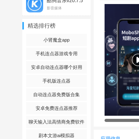
酷狗音乐v20.7.5
官方版
影音媒体
精选排行榜
小肾魔盒app
手机连点器游戏专用
安卓自动连点器哪个好用
手机版连点器
自动连点器免费版合集
官方说明
安卓免费连点器推荐
MoboShort短剧
软件
聊天输入法高情商免费软件
容，轻松观看独家短
吧！
剧本文游ai模拟器
应用信息