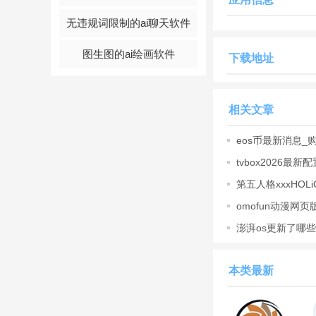
软件特色
无违规词限制的ai聊天软件
多样化的类型:狼人
图生图的ai绘画软件
下载地址
同的系列。
定制页面:您可以保
相关文章
轻松控制:功能丰富
eos币最新消息_
社交
功能:你可以在
tvbox2026最新
口地址更
软件亮点
第五人格xxxHO
格xxxHOLi
简洁易用：界面设计
omofun动漫网页
站入口_om
澎湃os更新了哪些
个性化推荐：智能推
汇总
高清
画质
：提供高清
本类最新
多平台支持：支持多