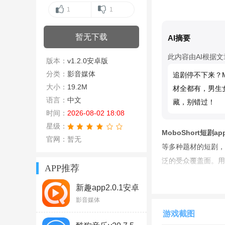
1
1
暂无下载
AI摘要
此内容由AI根据
版本：
v1.2.0安卓版
分类：
影音媒体
追剧停不下来？M
大小：
19.2M
材全都有，男生
语言：
中文
藏，别错过！
时间：
2026-08-02 18:08
星级：
MoboShort短剧a
官网：暂无
等多种题材的短剧，
泛的受众覆盖面。用
APP推荐
新趣app2.0.1安卓
版
影音媒体
游戏截图