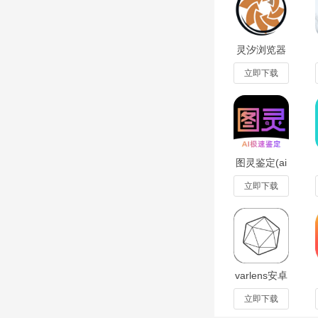
软件评测
MoboShort
荐和一键收藏等功能
灵汐浏览器
app官方最
首选应用。
新版v1.0.0
立即下载
安卓版
图灵鉴定(ai
鉴定)app手
机版2.4.48
立即下载
安卓版
varlens安卓
版下载2026
正版v3.3最
立即下载
新版