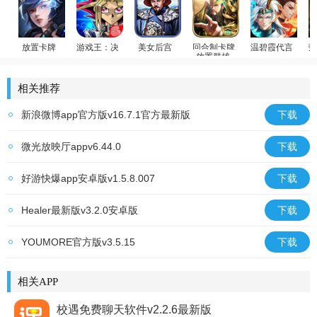
放置卡牌
游戏王：决斗链接
美女后宫
回合制卡牌
温碧霞代言
荣
放置群雄
女神星球
游戏王
官居一品
少年御灵师
迪
相关推荐
新浪微博app官方版v16.7.1官方最新版
下载
微光放映厅appv6.44.0
下载
好游快爆app安卓版v1.5.8.007
下载
Healer最新版v3.2.0安卓版
下载
YOUMORE官方版v3.5.15
下载
相关APP
校遇免费聊天软件v2.2.6最新版