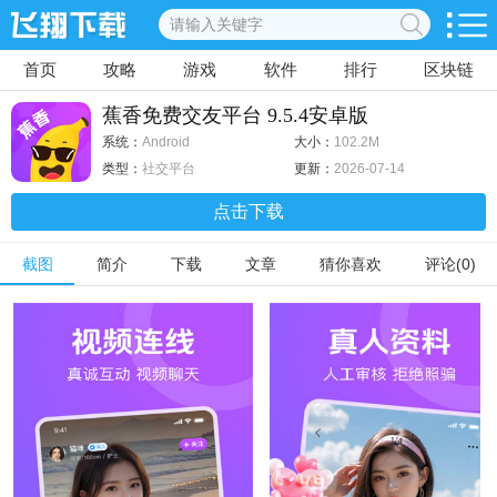
首页
攻略
游戏
软件
排行
区块链
蕉香免费交友平台 9.5.4安卓版
系统：
Android
大小：
102.2M
类型：
社交平台
更新：
2026-07-14
点击下载
截图
简介
下载
文章
猜你喜欢
评论(0)