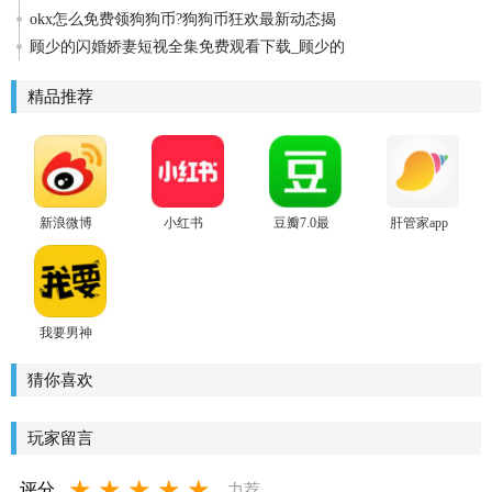
okx怎么免费领狗狗币?狗狗币狂欢最新动态揭
顾少的闪婚娇妻短视全集免费观看下载_顾少的
精品推荐
新浪微博
小红书
豆瓣7.0最
肝管家app
app官方版
app2024最
新版
新版
我要男神
安卓版
猜你喜欢
玩家留言
★
★
★
★
★
评分
力荐