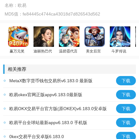
名称：
欧易
MD5值：
fe84445c4744ca43018d7d826543d562
赢万元奖
迪丽热巴代言
温碧霞代言
美女后宫
斗罗传说
姚记捕鱼
荣耀大天使
少年御灵师
官居一品
斗罗大陆：武魂
相关推荐
MetaX数字货币钱包交易所v6.183.0 最新版
下载
欧易okex官网正版appv6.183.0最新版
下载
欧易OKX交易平台官方版(原OKEX)v6.183.0安卓版
下载
欧易平台全球站最新appv6.183.0 手机版
下载
0kex交易平台安卓版6.183.0
下载