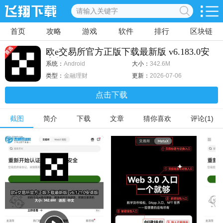
首页
攻略
游戏
软件
排行
区块链
欧e交易所官方正版下载最新版 v6.183.0安
卓版
系统：
Android
大小：
342.6M
类型：
金融理财
更新：
2026-07-06
点击下载
截图
简介
下载
文章
猜你喜欢
评论(1)