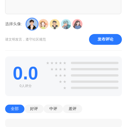
选择头像:
发布评论
请文明发言，遵守社区规范
★
★
★
★
★
0.0
★
★
★
★
★
★
★
★
★
0人评分
★
全部
好评
中评
差评