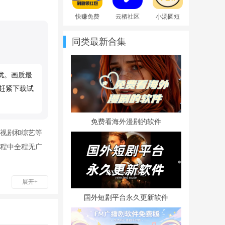
快赚免费
云栖社区
小汤圆短
短剧app手
app安卓最
剧播放app
机最新版
新版
最新版
同类最新合集
扰。画质最
赶紧下载试
免费看海外漫剧的软件
视剧和综艺等
程中全程无广
展开+
国外短剧平台永久更新软件