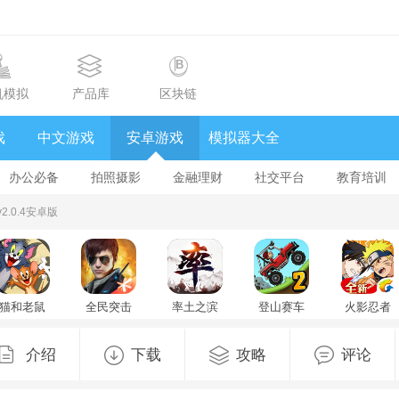
机模拟
产品库
区块链
戏
中文游戏
安卓游戏
模拟器大全
办公必备
拍照摄影
金融理财
社交平台
教育培训
.0.4安卓版
猫和老鼠
全民突击
率土之滨
登山赛车
火影忍者
手游
v4.34.0
官方版
Hill Climb
忍者新世
v7.49.2
2025最新
Racingv1.542
代手游
版v9.1.9最
下载汉化
v3.82.35
介绍
下载
攻略
评论
新版
最新版
v1.60.3中
文版