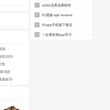
2026最新版
acfan流鼻血图标软
7
件安卓最新版
91视频.apk.rename
8
91app手机版下载安
9
装无限看
一起看影视app官方
10
版
消息
容2025
行情
最新消息
行情最新消