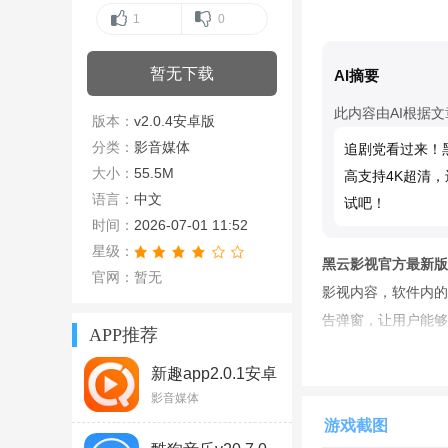
1
0
暂无下载
AI摘要
此内容由AI根据
版本：
v2.0.4安卓版
分类：
影音媒体
追剧党看过来！
大小：
55.5M
高支持4K超清
语言：
中文
试吧！
时间：
2026-07-01 11:52
星级：
黑云影视官方最新版
官网：暂无
影视内容，软件内的
告弹窗，让用户能够
APP推荐
新趣app2.0.1安卓
版
影音媒体
游戏截图