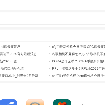
prcl币最新消息
cfg币最新价格今日行情 CFG币最新
雷达币2025官方最新消息
谷歌相机不兼容怎么办?谷歌相机不兼
最新解决
2025一览
BORA是什么币？BORA币最新价格
BORA币官方最新
年最新接口地址介绍
RPL币能涨到多少？RPL币2025年
置接口地址_影视仓9月最新
snt币前景怎么样？snt币价格今日
息
多种清晰度选项，最高可达4K超高清画质，满足用户对观影品质的追求。
盖国内外热门电影、电视剧、
动漫
、纪录片等，更新迅速，紧跟影视潮流。