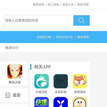
|
|
|
最新游戏
热门游戏
游戏大全
游戏专题
游戏排行榜
|
单机游戏大全
|
精美截图
旅游出行
相关APP
腾讯火影
忍者手游
1.78.78.8
白狐浏览
蓝莓影视
多阁漫画
最新
器官方下
app高级最
最新版本
载手机版
新版
2025