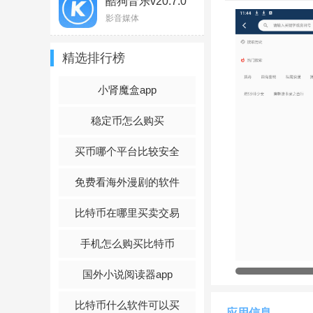
酷狗音乐v20.7.0
官方版
影音媒体
精选排行榜
小肾魔盒app
稳定币怎么购买
买币哪个平台比较安全
免费看海外漫剧的软件
比特币在哪里买卖交易
手机怎么购买比特币
国外小说阅读器app
比特币什么软件可以买
应用信息