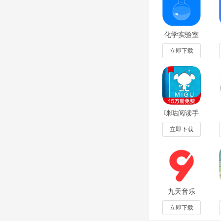
3. 智能推荐：根据
化学实验室
4. 多平台支持：
中文完整版
2025最新版
立即下载
软件功能
5.0.3
1. 搜索观影：在
2. 分类筛选：根
咪咕阅读手
3. 观看记录：自
机版
v12.11.0
立即下载
4. 分享互动：将影
5. 设置调整：根
黑云影视app怎么
九天音乐
1、下载安装黑云影
app手机版
2.1.0最新版
立即下载