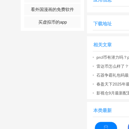
看外国漫画的免费软件
买虚拟币的app
下载地址
相关文章
prcl币有潜力吗？
雷达币怎么样了？
石器争霸礼包码最新
春盈天下2025
影视仓9月最新配
配置接口
软件特色
本类最新
1. 高清
画质
：提供
2. 丰富资源：涵