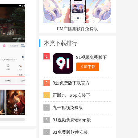
FM广播剧软件免费版
本类下载排行
1
91视频免费版下
载软件下载安装
官方最新版
立即下载
9幺免费版下载官方
2
最新版
正版九一app安装下
3
载最新版
九一视频免费版
4
91视频免费看app最
5
新版2025
91免费版软件安装
6