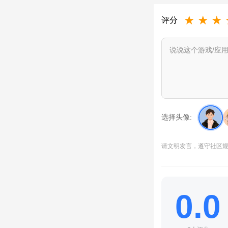
★
★
★
评分
选择头像:
请文明发言，遵守社区
0.0