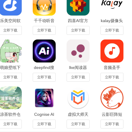
用户的观影
历史
和偏好，智能推荐相似影片，提升观影体验。
乐美空间软
千千动听音
四喜AI官方
kalay摄像头
支持手机、平板、电脑等多种设备平台，让用户随时随地都能享受影视盛宴
件官方正版
乐播放器下
版v1.0.8最
app官方手
下载最新版
载官方手机
新版
机版
立即下载
立即下载
立即下载
立即下载
1.1.9
版1.0.1
v4.2.020安
卓版
搜索框中输入影片名称或关键词，快速找到想看的影片。
据影片类型、地区、年份等分类进行筛选，找到符合口味的影片。
萌娘壁纸下
deepfind搜
Ike阅读器
音频圣手
动记录用户的观影进度和历史，方便用户随时继续观看。
载官方正版
问app手机
app官方版
app官方版
v1.0安卓版
版1.0.0最新
v1.0安卓版
v1.3.5安卓
立即下载
立即下载
立即下载
立即下载
片分享给好友或
社交
媒体，参与影片评论和讨论，提升观影乐趣。
版
版
据个人喜好调整画质、音量、字幕等设置，打造专属观影体验。
追剧
凉茶软件仓
Cognise AI
虚拟大师天
云影巨阵短
视app之后打开，同意相关的说明。
app永久免
Art
道版内置
剧app免费
费版v1.4.8
Generator
rom完整版
版1.0.0安卓
立即下载
立即下载
立即下载
立即下载
安卓版
官方版
下载安装
版