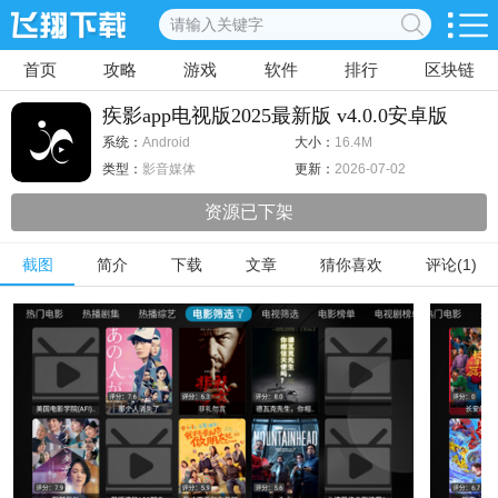
首页
攻略
游戏
软件
排行
区块链
疾影app电视版2025最新版 v4.0.0安卓版
系统：
Android
大小：
16.4M
类型：
影音媒体
更新：
2026-07-02
资源已下架
截图
简介
下载
文章
猜你喜欢
评论(1)