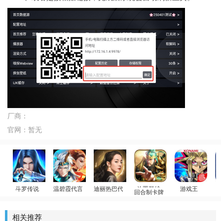
厂商：
官网：
暂无
斗罗传说
温碧霞代言
迪丽热巴代言
回合制卡牌
游戏王
斗罗大陆：武魂觉醒
少年御灵师
荣耀大天使
放置群雄
游戏王：决斗链
相关推荐