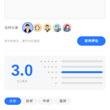
选择头像:
发布评论
请文明发言，遵守社区规范
★
★
★
★
★
3.0
★
★
★
★
★
★
★
★
★
3人评分
★
全部
好评
中评
差评