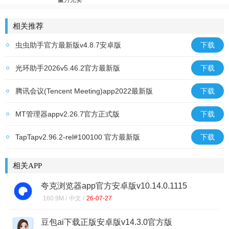
斗罗传说
姚记捕鱼
少年御灵师
荣耀大天使
放置群雄
相关推荐
虫虫助手官方最新版v4.8.7安卓版
下载
光环助手2026v5.46.2官方最新版
下载
腾讯会议(Tencent Meeting)app2022最新版
下载
v3.44.1.421官方最新版
MT管理器appv2.26.7官方正式版
下载
TapTapv2.96.2-rel#100100 官方最新版
下载
相关APP
夸克浏览器app官方安卓版v10.14.0.1115
160.9M /
中文 /
26-07-27
豆包ai下载正版安卓版v14.3.0官方版