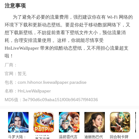
注意事项
为了避免不必要的流量费用，强烈建议你在有 Wi-Fi 网络的
环境下下载和更新动态壁纸。要是你处于移动数据网络下，又
想下载新壁纸，不妨提前查看下壁纸文件大小，预估流量消
耗，合理安排流量使用 。这样，你就能尽情享受
HnLiveWallpaper
带来的炫酷动态壁纸，又不用担心流量超支
啦！
厂商：
官网：
暂无
包名：
com.hihonor.livewallpaper.paradise
名称：
HnLiveWallpaper
MD5值：
3e790d6c09aba151f00b96457f9f4036
斗罗大陆：武魂觉醒
赢万元奖
温碧霞代言
迪丽热巴代言
回合制卡牌