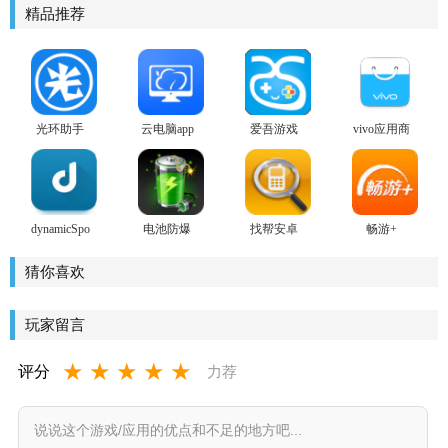
精品推荐
光环助手
云电脑app
爱吾游戏
vivo应用商
2026
宝盒安卓
店
版
dynamicSpot
电池防爆
找帮安卓
畅游+
play商店版
卫士安卓
版
版
猜你喜欢
玩家留言
★
★
★
★
★
评分
力荐