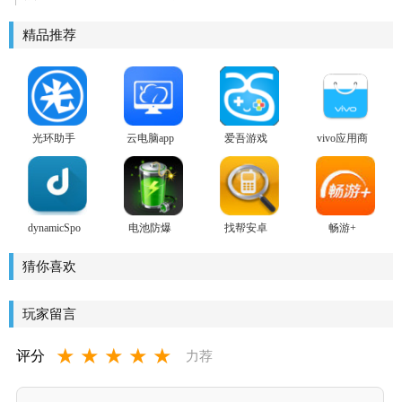
精品推荐
光环助手
云电脑app
爱吾游戏
vivo应用商
2026
宝盒安卓
店
版
dynamicSpot
电池防爆
找帮安卓
畅游+
play商店版
卫士安卓
版
版
猜你喜欢
玩家留言
★
★
★
★
★
评分
力荐