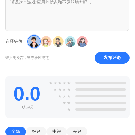
选择头像:
发布评论
请文明发言，遵守社区规范
★
★
★
★
★
0.0
★
★
★
★
★
★
★
★
★
0人评分
★
全部
好评
中评
差评