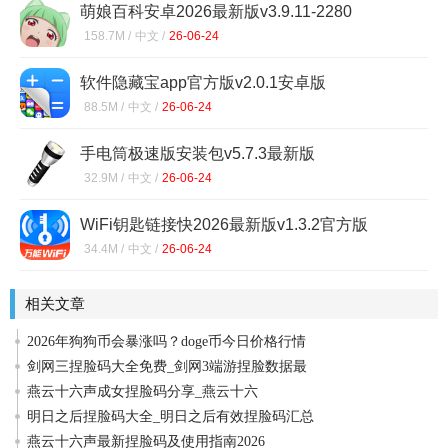
萌娘百科安卓2026最新版v3.9.11-2280
(251113)手机版
158.7M /
中文 /
26-06-24
软件隐藏宝app官方版v2.0.1安卓版
88.5M /
中文 /
26-06-24
手电筒极速版安装包v5.7.3最新版
32.9M /
中文 /
26-06-24
WiFi钥匙链接快2026最新版v1.3.2官方版
34.4M /
中文 /
26-06-24
相关文章
2026年狗狗币会暴涨吗？doge币今日价格行情
剑网三捏脸码大全免费_剑网3端游捏脸数据最
​燕云十六声成女捏脸码分享_燕云十六
明日之后捏脸码大全_明日之后有效捏脸码汇总
燕云十六声最新捏脸码及使用指南2026