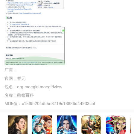
厂商：
官网：
暂无
包名：
org.moegirl.moegirlview
名称：
萌娘百科
MD5值：
c15f9b204db5e3719c18886d44933cbf