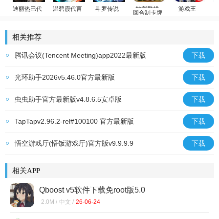
迪丽热巴代言
温碧霞代言
斗罗传说
回合制卡牌
游戏王
荣耀大天使
少年御灵师
斗罗大陆：武魂觉醒
放置群雄
游戏王：决斗链
相关推荐
腾讯会议(Tencent Meeting)app2022最新版
下载
v3.43.20.421官方最新版
光环助手2026v5.46.0官方最新版
下载
虫虫助手官方最新版v4.8.6.5安卓版
下载
TapTapv2.96.2-rel#100100 官方最新版
下载
悟空游戏厅(悟饭游戏厅)官方版v9.9.9.9
下载
相关APP
Qboost v5软件下载免root版5.0
2.0M /
中文 /
26-06-24