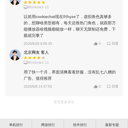
Windows 11
以前用cookiechat现在叫hyze了，虚拟角色真够多
的，想聊啥类型都有，每天还推热门角色，就跟那万
能播放器啥视频都能放一样，聊天无限制还免费，下
载就完事了
回复
2026/6/28 6:06:30
0
北京网友 客人
Windows 11
用了快一个月，界面清爽看着舒服，没有乱七八糟的
广告。值得推荐
回复
2026/6/8 14:37:50
0
暂无更多评论
单机排行
网游排行
软件排行
最新专题