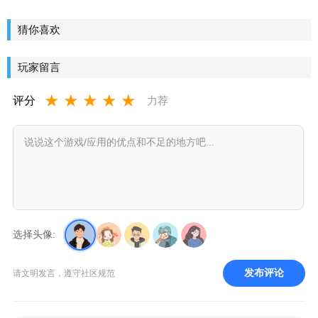
猜你喜欢
玩家留言
★
★
★
★
★
评分
力荐
选择头像:
发布评论
请文明发言，遵守社区规范