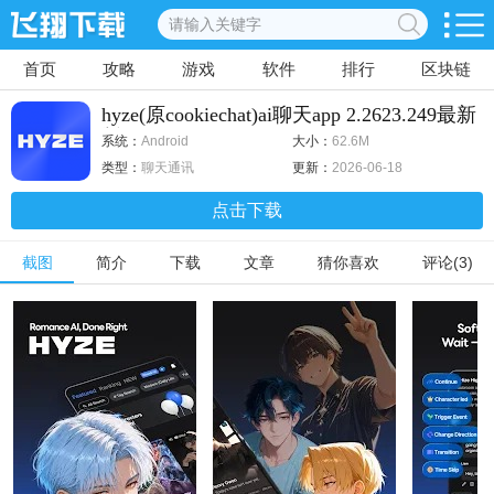
首页
攻略
游戏
软件
排行
区块链
hyze(原cookiechat)ai聊天app 2.2623.249最新
版
系统：
Android
大小：
62.6M
类型：
聊天通讯
更新：
2026-06-18
点击下载
截图
简介
下载
文章
猜你喜欢
评论(3)