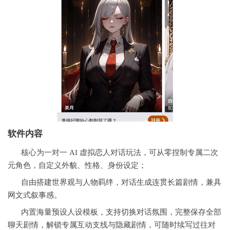
软件内容
核心为一对一 AI 虚拟恋人对话玩法，可从零捏制专属二次
元角色，自定义外貌、性格、身份设定；
自由搭建世界观与人物羁绊，对话生成连贯长篇剧情，兼具
网文式叙事感。
内置海量预设人设模板，支持切换对话氛围，完整保存全部
聊天剧情，解锁专属互动支线与隐藏剧情，可随时续写过往对