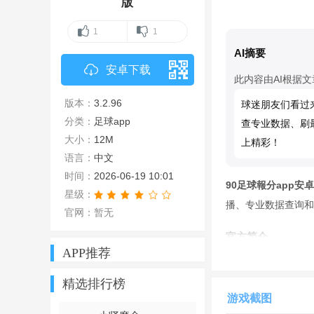
版
1
1
AI摘要
安卓下载
此内容由AI根据
版本：
3.2.96
球迷朋友们看过
分类：
足球app
查专业数据、刷
大小：
12M
上精彩！
语言：
中文
时间：
2026-06-19 10:01
90足球報分app安
星级：
播、专业数据查询和
官网：暂无
官方简介
APP推荐
软件聚焦移动端球类
直接同步观看高清直
精选排行榜
游戏截图
查数据、了解资讯的