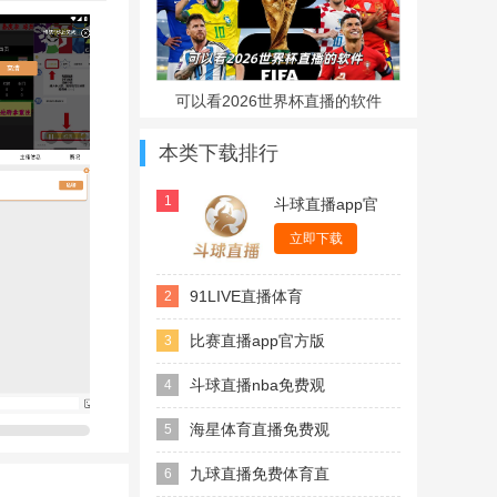
可以看2026世界杯直播的软件
本类下载排行
1
斗球直播app官
方版
立即下载
91LIVE直播体育
2
NBAapp
比赛直播app官方版
3
斗球直播nba免费观
4
看
海星体育直播免费观
5
看
九球直播免费体育直
6