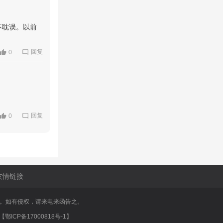
不耽误。以前
回复
0
回复
0
友情链接
享。如有侵权，请来电来函告之。
CP备17000818号-1】