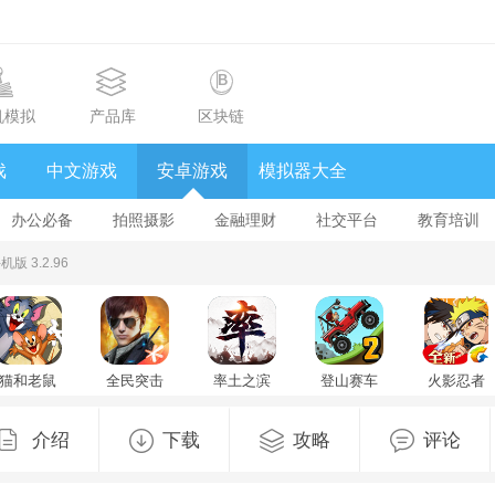
机模拟
产品库
区块链
戏
中文游戏
安卓游戏
模拟器大全
办公必备
拍照摄影
金融理财
社交平台
教育培训
版 3.2.96
猫和老鼠
全民突击
率土之滨
登山赛车
火影忍者
手游
v4.34.0
官方版
Hill Climb
忍者新世
v7.49.2
2025最新
Racingv1.542
代手游
版v9.1.9最
下载汉化
v3.82.35
介绍
下载
攻略
评论
新版
最新版
v1.60.3中
文版