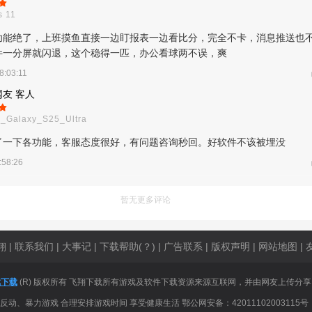
 11
功能绝了，上班摸鱼直接一边盯报表一边看比分，完全不卡，消息推送也
件一分屏就闪退，这个稳得一匹，办公看球两不误，爽
8:03:11
友 客人
_Galaxy_S25_Ultra
了一下各功能，客服态度很好，有问题咨询秒回。好软件不该被埋没
:58:26
暂无更多评论
翔
|
联系我们
|
大事记
|
下载帮助(？)
|
广告联系
|
版权声明
|
网站地图
|
戏下载
(R) 版权所有 飞翔下载所有游戏及软件下载资源来源互联网，并由网友上传分
、暴力游戏 合理安排游戏时间 享受健康生活 鄂公网安备：42011102003115号 【鄂I