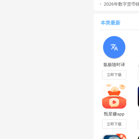
2026年数字货币
软件特色
‌覆盖全品类赛事‌
本类最新
不同球迷观赛需求
‌功能一站式整合‌
求
‌个性化订阅提醒‌
氩极随时译
次
手表版2025
官方免费版
立即下载
v1.0.0-
推荐人群
release
日常无法在电视或电
不仅看比赛，还需要
甄星赚app
关注足球、篮球等多
赚钱版1.1.0
红包版
立即下载
关注本土热门联赛或