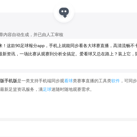
文章内容自动生成，并已由人工审核
来！这款90足球報分app，手机上就能同步看各大球赛直播，高清流畅不
最新资讯，一场比赛从观赛到分析全搞定。爱看球又总在路上？装上它，
卓版手机版
是一类支持手机端同步观
看球
类赛事直播的工具类
软件
，可同步
最新足篮资讯服务，满
足球
迷随时随地观赛需求。
赛事观看需求，整合了足球、
篮球
等主流球类项目的各大赛事资源，支持
播；同时配套提供专业赛事数据查询、实时足篮资讯更新服务，一站式解
多重需求，是球迷移动端观赛的实用选择。目前主流的合规软件包括腾讯