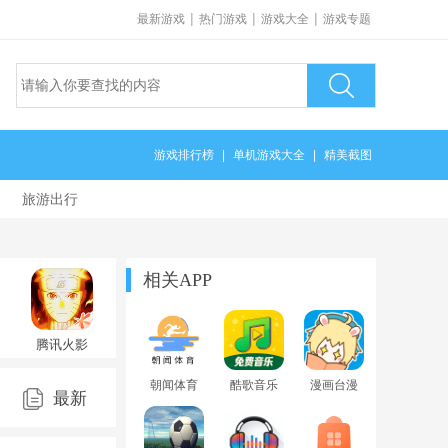
|
|
|
最新游戏
热门游戏
游戏大全
游戏专题
游戏排行榜
|
单机游戏大全
|
精美截图
旅游出行
相关APP
腾讯火影
忍者手游
1.78.78.8
朝闻体育
酷歌音乐
漫画台漫
最新
app最新版
免费官方
免费阅读
版app
漫画app