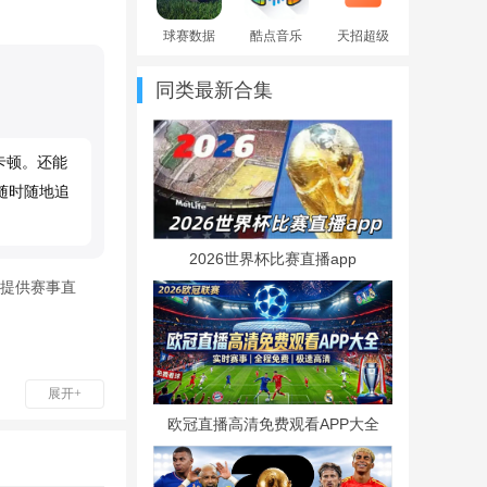
球赛数据
酷点音乐
天招超级
分析app下
app手机版
市场APP
载2026最
安卓版
同类最新合集
新版
卡顿。还能
随时随地追
2026世界杯比赛直播app
提供赛事直
展开+
用户在手机上
欧冠直播高清免费观看APP大全
决球迷观赛、
体育、雷速体