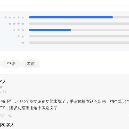
★
★
★
★
★
★
★
★
★
★
★
★
★
★
★
中评
差评
客人
 11
直播还行，但那个图文识别功能太坑了，手写体根本认不出来，拍个笔记
打字，建议别指望用这个识别文字
0:30:54
友 客人