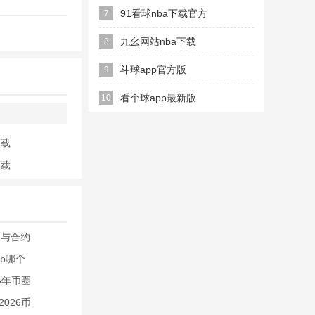
播
91看球nba下载官方
7
免费版
九幺网站nba下载
8
app免费版
斗球app官方版
9
看个球app最新版
10
下载
下载
比赛，不受场地
等多维度信息，
名与合约
p哪个
容，一手信息即
6年币圈
026币