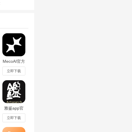
荐
球类赛事，满足
就能搞定所有需
错过任何关键场
MecoAI官方
app下载最
新版v2.7.57
立即下载
雅鉴app官
方最新版
6.6.07手机
立即下载
版