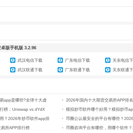
卓版手机版 3.2.96
武汉电信下载
广东电信下载
关东电信
武汉联通下载
广东联通下载
关东联通
：支持手机端同步观看各大赛事，高清流畅不卡顿，随时随地都能追上精彩
：提供完整赛事数据服务，包含积分排名、交锋记录、球员数据、实时战况
易app是哪些?全球十大虚
2026年国内十大期货交易所APP排
交易教程
Uniswap vs dYdX
模拟炒币软件哪个好用？模拟炒币ap
好？
7*24小时更新足篮领域最新资讯，涵盖转会动态、伤病报告、赛后战报等内
？2026年炒币软件app排
币圈公认最安全的平台有哪些？202
公认安全
交易所APP排行榜
币圈咨询平台有哪些，用哪个软件？2
圈咨询AP