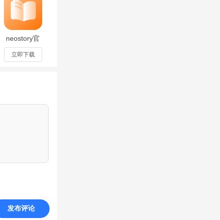
neostory官
方app最新
版2.3.0正式
立即下载
版
发布评论