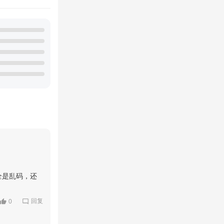
全是乱码，还
回复
0