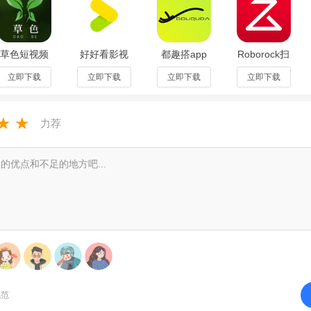
草色短视频
好好看影视
都趣搭app
Roborock扫
最新版
app官方最
官方最新版
地机器人
app1.2.8手
新版v3.4.2
2.3.0安卓版
4.38.02
立即下载
立即下载
立即下载
立即下载
机版
安卓版
★
★
力荐
规范