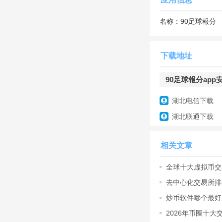
名称：
90足球報分
下载地址
90足球報分app安
湖北电信下载
软件亮点
湖北联通下载
‌移动端同步直播‌
和设备限制
相关文章
‌全维度数据覆盖‌
全球十大虚拟币交
满足深度观赛需求
拟币交易
去中心化交易所排行榜：
vs GMX
‌实时资讯更新‌：
炒币软件哪个最好用
行榜
时掌握
2026年币圈十大