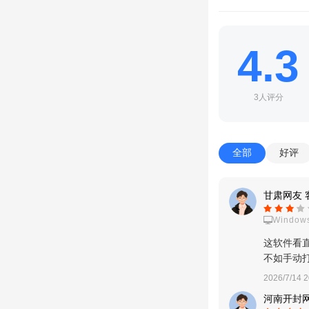
4.3
3人评分
全部
好评
甘肃网友 
Windows
这软件看
不如手动
2026/7/14 2
河南开封网