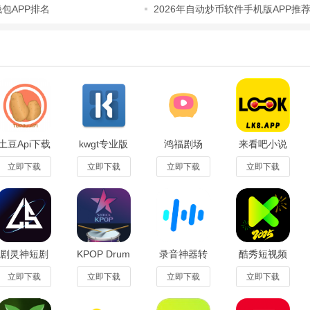
钱包APP排名
2026年自动炒币软件手机版APP推
：囊括足球五大联赛、中超、欧冠、世界杯以及
NBA
、CBA等几乎所有主流
：将直播观看、数据查询、资讯浏览整合在一个APP内，不用切换多个软件
：支持用户订阅关注的球队和赛事，开赛和赛况变化会自动推送提醒，不会
土豆Api下载
kwgt专业版
鸿福剧场
来看吧小说
安装最新版
3.77b432414
app安卓版
软件免费版
v1.1.3安卓
1.0.0最新版
v3.9.3最新
立即下载
立即下载
立即下载
立即下载
版
版
脑前观赛，需要随时随地在手机看球赛的球迷
查询专业赛事数据、了解最新足篮资讯的深度球迷
剧灵神短剧
KPOP Drum
录音神器转
酷秀短视频
品类赛事，想要一站式获取所有内容的综合体育爱好者
app最新版
手机版下载
文字助手下
kklive官方版
1.0.09安卓
免费版1.1.2
载安装最新
app4.0.1安
立即下载
立即下载
立即下载
立即下载
版
版
卓版
小众赛事，想要找到全品类赛事资源的观赛用户
20252.1.15