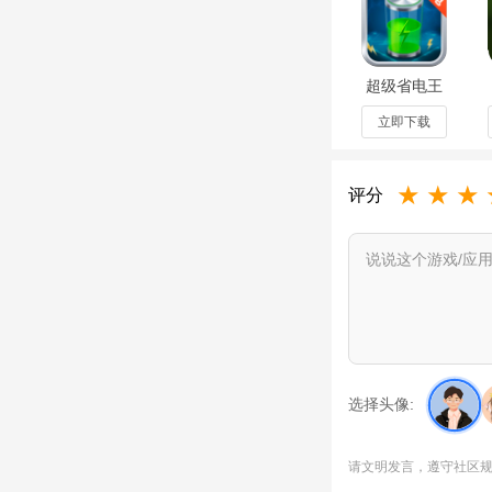
超级省电王
软件1.0.0
立即下载
★
★
★
评分
选择头像:
请文明发言，遵守社区