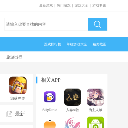
|
|
|
最新游戏
热门游戏
游戏大全
游戏专题
游戏排行榜
|
单机游戏大全
|
精美截图
旅游出行
相关APP
部落冲突
手游
v18.110.1
SillyDroid
入卷ai软
为主人献
9977)
官方版
最新
安卓直装
件下载安
上圣罗的
版最新版
卓版安装
甜蜜侍奉
包
安卓汉化