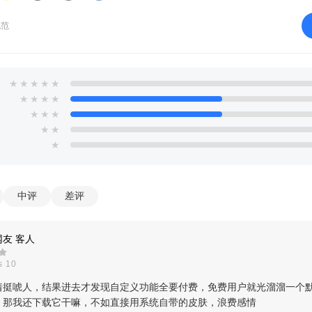
规范
★
★
★
★
★
★
★
★
★
★
★
★
★
★
★
应用图标
中评
差评
友 客人
s 10
着挺唬人，结果进去才发现自定义功能全要付费，免费用户就光溜溜一个
。那我还下载它干嘛，不如直接用系统自带的皮肤，浪费感情