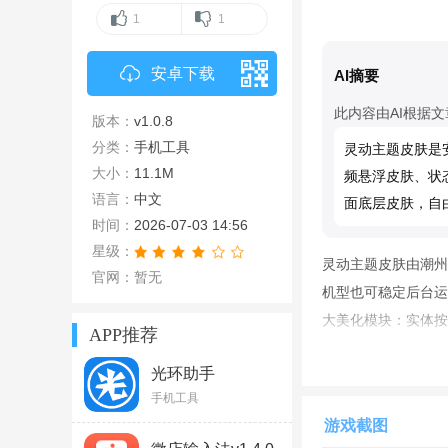
1
1
安卓下载
AI摘要
此内容由AI根据
版本：
v1.0.8
分类：
手机工具
灵动主题皮肤是
大小：
11.1M
频悬浮皮肤、状
语言：
中文
面底层皮肤，自
时间：
2026-07-03 14:56
星级：
灵动主题皮肤由潮州
官网：暂无
机型也可稳定后台运
大美化模块：实体按
APP推荐
分别设置音量键、电
光环助手
效果；APP万能皮
2026v5.46.1官方
手机工具
地相册照片、短视频
最新版
游戏截图
环视频两种模式，覆