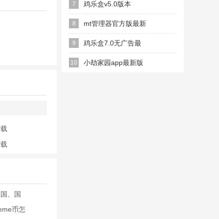
新版
鸡乐盒v5.0版本
7
mt管理器官方版最新
8
版2026
鸡乐盒7.0无广告最
9
新版
小劫家园app最新版
10
本
下载
下载
中国、国
eme币怎