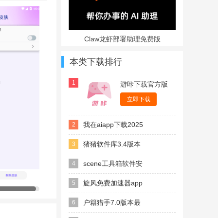
入生成专属皮
上全品牌手机，
Claw龙虾部署助理免费版
本类下载排行
1
游咔下载官方版
最新版本
立即下载
我在aiapp下载2025
2
官方最新版
猪猪软件库3.4版本
3
scene工具箱软件安
4
卓官方最新版本
旋风免费加速器app
5
安卓版
户籍猎手7.0版本最
6