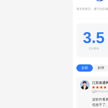
请文明发言，遵守社区
3.5
2人评分
4、选择想要更换的
全部
好评
江苏南通网
Window
这软件看
也改不了