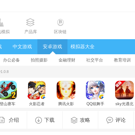
机模拟
产品库
区块链
戏
中文游戏
安卓游戏
模拟器大全
办公必备
拍照摄影
金融理财
社交平台
教育培训
.0.8
登山赛车
火影忍者
腾讯火影
QQ炫舞手
sky光遇北
Hill Climb
忍者新世
忍者手游
机版9.7.2
觅全物品
Racingv1.542
代手游
1.78.78.8
解锁版
下载汉化
v3.82.35
v0.33.8(39
介绍
下载
攻略
评论
最新版
最新版
v1.60.3中
文版