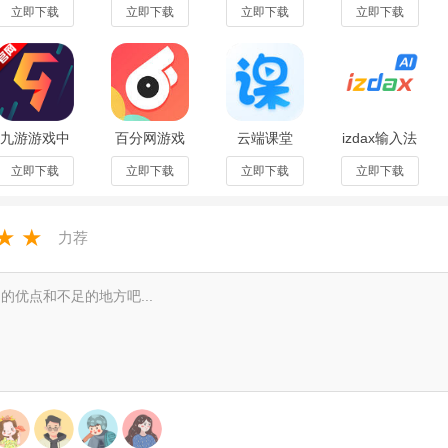
版v3.10.00
最新版
appv2.10.8
最新版
立即下载
立即下载
立即下载
立即下载
安卓版
v23.09.16手
安卓版
机版
九游游戏中
百分网游戏
云端课堂
izdax输入法
心v8.5.4.0
盒子旧版
app最新版
官方版
官方最新版
appv6.1.6安
v8.37.10
v5.4.8安卓
立即下载
立即下载
立即下载
立即下载
卓版
版
★
★
力荐