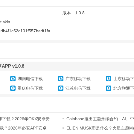
版本：
1.0.8
t.skin
db4f1c52c101f557badf1fa
P v1.0.8
障碍权限
湖南电信下载
广东移动下载
山东移动
重庆电信下载
江苏电信下载
北方联通
哪下载？2026年OKX安卓安
Coinbase推出主题永续合约：AI、
安指数上
？2026年必安APP安卓
ELIEN MUSK币是什么？火星主题M
么买