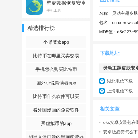
壁虎数据恢复安卓
版V2.5.6官方版
手机工具
名称：
灵动主题皮肤
包名：
cn.com.wiisof
精选排行榜
MD5值：
d8c227c89
小肾魔盒app
下载地址
比特币在哪里买卖交易
灵动主题皮肤安卓AP
手机怎么购买比特币
2、打开首页中的无
湖北电信下载
国外小说阅读器app
上海电信下载
比特币什么软件可以买
相关文章
看外国漫画的免费软件
okx安卓安装包在
买虚拟币的app
装包更新
安卓版必安怎么下载
能导入漫画源的漫画阅读器
版下载教程