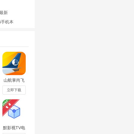
最新
i手机本
山航掌尚飞
app最新版
v5.2.1安卓
立即下载
版
默影视TV电
视版最新版