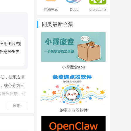
版
问柿三思
Deep
droidcamx
安卓app最
Attract软
安卓官方
新版
件安卓版
版
同类最新合集
最新版
应用图片/视
意APP界
小肾魔盒app
存低，低配安卓
化，核心分为三
拟按压反馈，可
按键机型交互
展开+
用户可导入本
免费连点器软件
静态图片与循
治愈系海量静