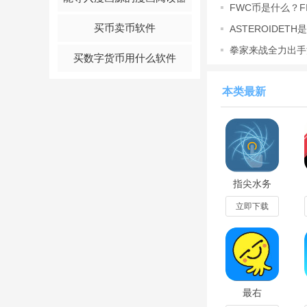
FWC币是什么？FIF
币怎么买
买币卖币软件
ASTEROIDET
Meme币投资分
拳家来战全力出手
买数字货币用什么软件
得皮肤或
本类最新
3、点击首页下方的
指尖水务
app官方版
v3.10.0最新
立即下载
版
最右
appv7.3.6最