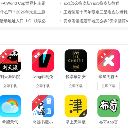
A World Cup世界杯主题
ao3怎么换皮肤?ao3换皮肤教程
H是什么币？2026年太空主题
王者荣耀十周年限定三星堆皮肤爆料
活动地址入口_LOL领取必
安卓酒馆搭建部署怎么弄?安卓酒馆a
地搭建部
新建皮肤
刘天涯影院
tving韩剧免
悦享最新安
聚星阁聊天
TV电视版官
费下载手机
卓版V9.8.2
平台官方版
方版v3.0安
版26.15.02
官方版
v1.01.2.0安
立即下载
立即下载
立即下载
立即下载
卓版
卓版
希望天气
奇迹书屋小
掌上天津极
布可app官
app官方正
说免费阅读
速版
方正版1.0.5