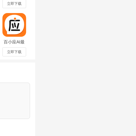
v5.5.6安卓
立即下载
版
百小应AI最
新版本
v2.3.7安卓
立即下载
版