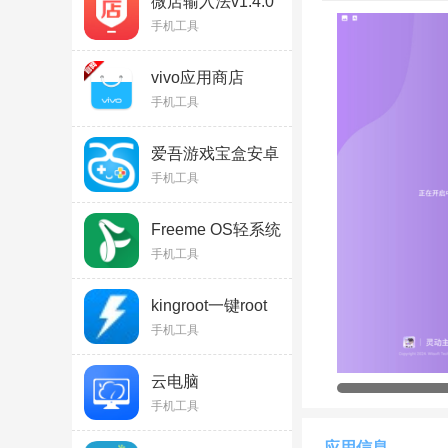
微店输入法v1.4.0
态与动态素材模板，
安卓版
手机工具
肤。后台驻留资源消
日常聊天、追剧、游
vivo应用商店
v9.17.21.0官方最
手机工具
新版
灵动主题皮肤使用
1、首先在本站进行
爱吾游戏宝盒安卓
版v2.5.9.4
手机工具
Freeme OS轻系统
V3.1.0官方免费版
手机工具
kingroot一键root
工具v3.0.1.1109
手机工具
最新pc版
云电脑
appv5.9.9.9.1官方
手机工具
版
应用信息