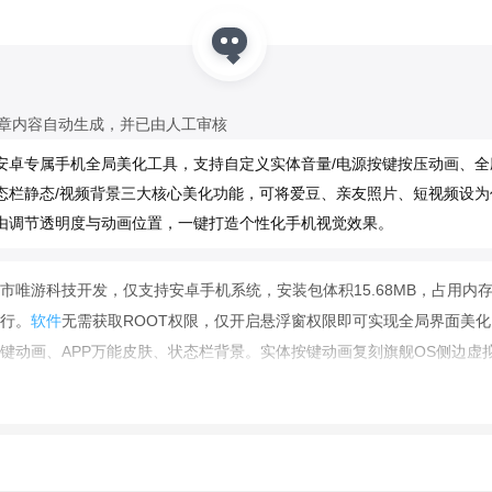
文章内容自动生成，并已由人工审核
安卓专属手机全局美化工具，支持自定义实体音量/电源按键按压动画、全
态栏静态/视频背景三大核心美化功能，可将爱豆、亲友照片、短视频设为任
由调节透明度与动画位置，一键打造个性化手机视觉效果。
市唯游科技开发，仅支持安卓手机系统，安装包体积15.68MB，占用内
行。
软件
无需获取ROOT权限，仅开启悬浮窗权限即可实现全局界面美
键动画、APP万能皮肤、状态栏背景。实体按键动画复刻旗舰OS侧边虚
源键动画在屏幕左侧或右侧，自由调节动画高度、显示幅度，
模拟
无实体
肤支持给
微信
、
抖音
、浏览器、
游戏
等全部应用叠加图片或视频底层皮肤，
，自定义皮肤透明度，聊天、刷视频全程显示专属背景；状态栏背景支持
盖手机顶部通知栏，告别单调原生状态栏。软件内置
动漫
、风景、
偶像
、