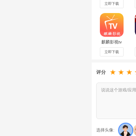
新版
立即下载
麒麟影视tv
电视内置版
3.7.0免费版
立即下载
★
★
★
评分
选择头像: