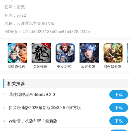
官网：
暂无
包名：
yy.s2
名称：
云涯逐风客专享TV版
MD5值：
f47ff4b0d2f3133bf9ac67b4528e244e
温碧霞代言
贪玩传奇
美女后宫
放置卡牌
回合制卡牌
斗
少年御灵师
原始传奇
官居一品
女神星球
放置群雄
相关推荐
哔哩哔哩动画Bilibiliv9.2.0
下载
抖音极速版2025最新版本v39.5.0官方版
下载
yy语音手机版8.65.1最新版
下载