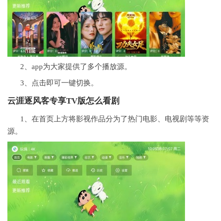
2、app为大家提供了多个播放源。
3、点击即可一键切换。
云涯逐风客专享TV版怎么看剧
1、在首页上方将影视作品分为了热门电影、电视剧等等资
源。