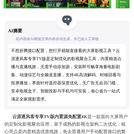
AI摘要
此内容由AI根据文章内容自动生成，并已由人工审核
不想折腾接口配置，想打开就能直接看的大屏影视工具？云
涯逐风客专享TV版是定制优化的影视聚合工具，内置精选点
播与直播线路，无需手动添加源，安装即可畅享海量电影剧
集、动漫综艺与全频道直播，支持4K高清解码、时移回看与
投屏播放，界面针对遥控器深度优化，无广告无会员门槛，
安卓电视盒子、智能投影与手机均可安装，省心省力一站式
满足全家观影需求。
云涯逐风客专享TV版内置源免配置4K
是一款面向大屏用户
的定制化影视聚合应用，基于成熟的影视仓架构二次优化，核
心亮点是内置精选优质线路，免去普通用户手动配置接口的繁