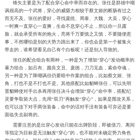
锋矢主要是为了配合穿心命中率而存在的。张任是群雄中嘲
讽很高的一个武将，穿心的威慑力相较于蔡文姬的断肠有过之
而无不及。张任的爱好，寻找庞统、周泰、大魏、大吴，穿心
一时爽一直穿心一直爽，生命不息穿心不止，所以你一旦露
脸，就会承受所有的炮火，亮将千万要慎之又慎，不要随便惹
事，不然哪怕是别的大势力跳出来了，你也会是第一个被集火
带走的，谁希望看见自己有个白板呢！还是别人导致的。
张任的配合组合有两种，一种是为了增加“穿心”发动概率的
暴力组合，如吕布、颜良文丑、庞德，刀刀见血，索命夺魂，
另一种是为了降嘲讽但仍要暗中作案的组合，比如蔡文姬、张
角，打也不是不打也不是。其他搭配比如貂蝉张任，可以先明
置貂蝉使对手出杀再用张任决斗会增加“穿心”命中率，搭配纪
灵要争取留大点，先用“双刃”再触发“穿心”，如果是围攻关系，
也可以连下对手两张装备，命中的话对手没有装备可弃还是要
面临失去副将的。
需要注意的是出穿心发动只能在出牌阶段，即被借刀、离间
等指定为目标是无法触发“穿心”的，也不能对未确定势力角色