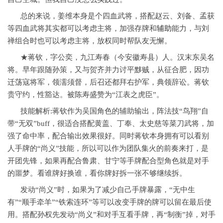
总的来说，姜维本身是个四血武将，搭配赵云、刘备、孟获
等四血武将其实都可以考虑主将，加强存牌和
辅助
能力，与刘
禅组合时也可以考虑主将，放权同时帮队友无懈。
★蒋钦，字公奕，九江寿春（今安徽寿县）人。汉末东吴名
将。早年跟随孙策，又与贺齐并力讨平黟贼，从征合肥，因功
迁荡寇将军，领濡须督，后召还都拜右护军，典领辞讼。蒋钦
贵守约，性豁达。被陈寿盛赞为“江表之虎臣”。
技能解析:蒋钦作为吴国角色的辅助输出，阵法技“鸟翔”自
带“无双”buff，很适合搭配黄盖、丁奉、太史慈等菜刀武将，加
强了命中率，配合输出效果很好。同时蒋钦本身拥有可以看别
人手牌的“尚义”技能，所以可以作为团队集火的前奏来打，是
开团先锋，如果再配合鲁肃、甘宁等手牌配合型角色就是对手
的噩梦。看谁牌好换谁，看你牌好拆一张不够继续拆。
发动“尚义”时，如果为了减少自己手牌暴露，“无中生
有”“顺手牵羊”“铁索连环”等可以改变手牌的牌可以留在最后使
用。搭配孙权先发动“尚义”和对手互看手牌，再“制衡”掉，对手