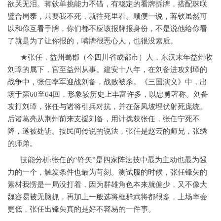
欲哭无泪。蒋钦单挑能力不错，有稳定的看牌拆牌，搭配珠联
璧合周泰，只要我不死，就往死里看。顺便一说，蒋钦虽然可
以和你互看手牌，你们都不应该报牌报身份，不是说他给你看
了就是为了让你报的，嘴牌很恶心人，也很没素质。
★张任，益州蜀郡（今四川省成都市）人，东汉末年益州牧
刘璋的属下，官至益州从事。建安十八年，在刘备进攻刘璋的
战争
中，张任率军迎战刘备，战败被杀。《三国演义》中，出
场于第60至64回，形象较
历史
上丰富许多，以忠勇著称。刘备
攻打刘璋，张任与诸将引兵对抗，并在落凤坡埋伏射死庞统。
后诸葛亮从荆州前来支援刘备，用计擒获张任，张任宁死不
降，遂被处斩。按民间传说的说法，张任是赵云的师兄，张绣
的师弟。
技能分析:张任的“锋矢”是四家阵法技中最为主动也最为强
力的一个，触发条件也最为苛刻。
测试服
的时候，张任锋矢的
素材我愣是一局没打着，因为群雄角色本来就偏少，又不像大
魏容易被无脑抓，再加上一般选将框群武将都很多，上场率会
更低，张任出锋矢真的是好不容易的一件事。