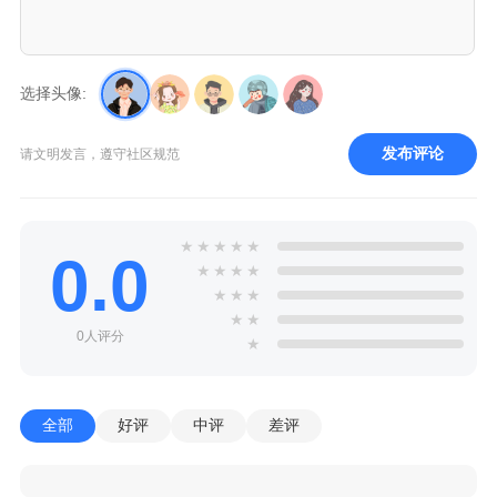
选择头像:
发布评论
请文明发言，遵守社区规范
★
★
★
★
★
0.0
★
★
★
★
★
★
★
★
★
0人评分
★
全部
好评
中评
差评