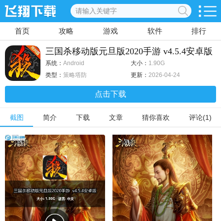
首页
攻略
游戏
软件
排行
三国杀移动版元旦版2020手游 v4.5.4安卓版
系统：
Android
大小：
1.90G
类型：
策略塔防
更新：
2026-04-24
点击下载
截图
简介
下载
文章
猜你喜欢
评论(1)