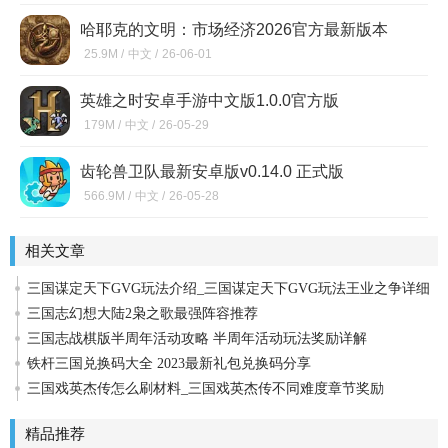
哈耶克的文明：市场经济2026官方最新版本
v1.55.3最新版
25.9M /
中文 /
26-06-01
英雄之时安卓手游中文版1.0.0官方版
179M /
中文 /
26-05-29
齿轮兽卫队最新安卓版v0.14.0 正式版
566.9M /
中文 /
26-05-28
相关文章
三国谋定天下GVG玩法介绍_三国谋定天下GVG玩法王业之争详细
介绍
三国志幻想大陆2枭之歌最强阵容推荐
三国志战棋版半周年活动攻略 半周年活动玩法奖励详解
铁杆三国兑换码大全 2023最新礼包兑换码分享
三国戏英杰传怎么刷材料_三国戏英杰传不同难度章节奖励
精品推荐