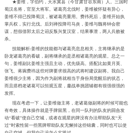
★姜维，字伯约，天水冀县（今甘肃甘谷东南）人。三国时
蜀汉名将，官至大将军。诸葛亮北伐时，姜维被怀疑有异心，
姜维不得已投降蜀汉，被诸葛亮重用。费祎死后，姜维开始执
掌兵权，实行北伐。后刘禅投降司马炎，姜维与魏将钟会密
谋，想假借郭太后之诏反叛兴复汉室，结果事泄，两人兵败被
杀。
技能解析:姜维的技能都与诸葛亮息息相关，主将继承的是
卧龙诸葛亮的看破，副将继承的是丞相诸葛亮的观星。总之一
句，姜维副比姜维主强且主动，优先级高。搭配比如黄月英、
张飞、蒋琬费祎这些对牌要求很高的武将时建议副将。我自己
姜维很少主将，因为作为副将就相当于身份局觉醒后的状态，
而且搭档老诸葛可以恒观五星，鏖战单挑团辅都有很强很强的
发挥。
现在考虑一下，让姜维做主将，老诸葛做副将的时候可能也
有奇效，具体操作就是手牌留黑，在同一队列的队友的
回合
发
动“看破”使自己空城，或者在观星的牌没有办法帮助队友“天
过”时索性留一些黑牌帮助队友无懈掉这些锦囊，同时也可以使
自己空城。但我自己没怎么实践过。