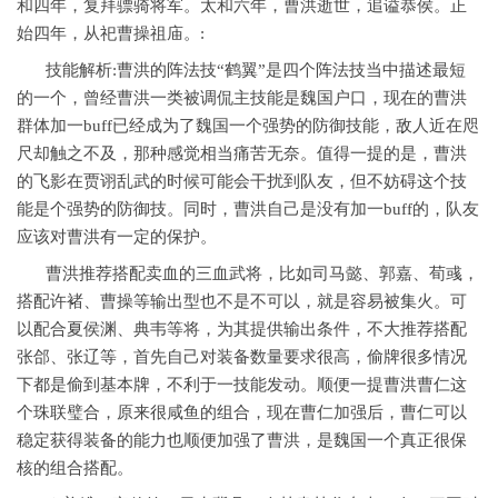
和四年，复拜骠骑将军。太和六年，曹洪逝世，追谥恭侯。正
始四年，从祀曹操祖庙。:
技能解析:曹洪的阵法技“鹤翼”是四个阵法技当中描述最短
的一个，曾经曹洪一类被调侃主技能是魏国户口，现在的曹洪
群体加一buff已经成为了魏国一个强势的防御技能，敌人近在咫
尺却触之不及，那种感觉相当痛苦无奈。值得一提的是，曹洪
的飞影在贾诩乱武的时候可能会干扰到队友，但不妨碍这个技
能是个强势的防御技。同时，曹洪自己是没有加一buff的，队友
应该对曹洪有一定的保护。
曹洪推荐搭配卖血的三血武将，比如司马懿、郭嘉、荀彧，
搭配许褚、曹操等输出型也不是不可以，就是容易被集火。可
以配合夏侯渊、典韦等将，为其提供输出条件，不大推荐搭配
张郃、张辽等，首先自己对装备数量要求很高，偷牌很多情况
下都是偷到基本牌，不利于一技能发动。顺便一提曹洪曹仁这
个珠联璧合，原来很咸鱼的组合，现在曹仁加强后，曹仁可以
稳定获得装备的能力也顺便加强了曹洪，是魏国一个真正很保
核的组合搭配。