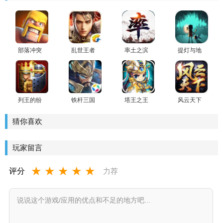
部落冲突
乱世王者
率土之滨
提灯与地
手游
官方版
下城手游
2025最新
官方版
版
列王的纷
铁杆三国
塔王之王
风云天下
争
应用宝最
OL芒果版
新版本
猜你喜欢
玩家留言
★
★
★
★
★
评分
力荐