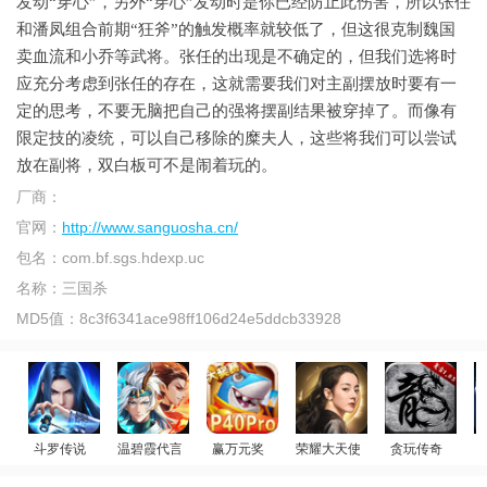
发动“穿心”，另外“穿心”发动时是你已经防止此伤害，所以张任
和潘凤组合前期“狂斧”的触发概率就较低了，但这很克制魏国
卖血流和小乔等武将。张任的出现是不确定的，但我们选将时
应充分考虑到张任的存在，这就需要我们对主副摆放时要有一
定的思考，不要无脑把自己的强将摆副结果被穿掉了。而像有
限定技的凌统，可以自己移除的糜夫人，这些将我们可以尝试
放在副将，双白板可不是闹着玩的。
厂商：
官网：
http://www.sanguosha.cn/
包名：
com.bf.sgs.hdexp.uc
名称：
三国杀
MD5值：
8c3f6341ace98ff106d24e5ddcb33928
斗罗传说
温碧霞代言
赢万元奖
荣耀大天使
贪玩传奇
迪丽热巴代言
斗罗大陆：武魂觉醒
少年御灵师
姚记捕鱼
原始传奇