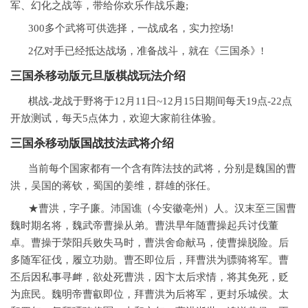
军、幻化之战等，带给你欢乐作战乐趣;
300多个武将可供选择，一战成名，实力控场!
2亿对手已经抵达战场，准备战斗，就在《三国杀》!
三国杀移动版元旦版棋战玩法介绍
棋战-龙战于野将于12月11日~12月15日期间每天19点-22点
开放测试，每天5点体力，欢迎大家前往体验。
三国杀移动版
国战
技法武将介绍
当前每个国家都有一个含有阵法技的武将，分别是魏国的曹
洪，吴国的蒋钦，蜀国的姜维，群雄的张任。
★曹洪，字子廉。沛国谯（今安徽亳州）人。汉末至三国曹
魏时期名将，魏武帝曹操从弟。曹洪早年随曹操起兵讨伐董
卓。曹操于荥阳兵败失马时，曹洪舍命献马，使曹操脱险。后
多随军征伐，履立功勋。曹丕即位后，拜曹洪为骠骑将军。曹
丕后因私事寻衅，欲处死曹洪，因卞太后求情，将其免死，贬
为庶民。魏明帝曹叡即位，拜曹洪为后将军，更封乐城侯。太