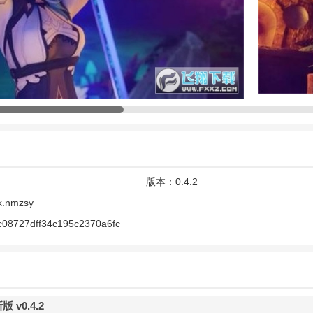
以组合增强，也可以提供良好的战斗能力和角色属性。
秀，风景优美，各种声音搭配的游戏。
同时进行
动作
决斗，展现玩家的操作能力和游戏分析效果。
新版亮点
神角色，需要玩家解锁。
剧情，发掘更多隐藏的彩蛋。
队，参与更多冒险体验。
版本：
0.4.2
lx.nmzsy
作用，有超多的技巧可以用。
08727dff34c195c2370a6fc
版
优势
漫
画面，让玩家在体验的过程中更加的带感。
带给玩家更多的新鲜感，不断的
冒险
攻击快速的提升自身的能力。
版 v0.4.2