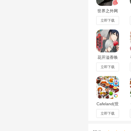
世界之外网
易首款无限
流言情手游
立即下载
1.2.7官方版
花开溢香唤
春来游戏手
机中文版1.0
立即下载
免费版
Cafeland(世
界餐厅咖啡
馆)2.73.7
立即下载