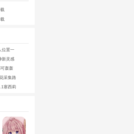
下载
下载
人位置一
神新灵感
嘟可轰轰
灵花采集路
.1塞西莉