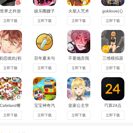
世界之外游
娱乐圈嫂子
火柴人咒术
gokilove(心
戏手机版安
模拟器手机
回战手游官
情愉悦的可
卓版1.2.7最
免费版1.0官
方版v2.47最
爱日子)手机
立即下载
立即下载
立即下载
立即下载
新版
方版
新版
免费版1.0安
卓版
初恋彼此(初
百年夏末与
不要抛弃我
三维模拟器
彼)游戏手机
怪石物语手
小狼汉化移
安卓版
直装版1.0安
机中文版
植版1.0安卓
v1.7.8
立即下载
立即下载
立即下载
立即下载
卓版
1.0.0.0汉化
版
版
Cafeland餐
宝宝神奇汽
皇家公主学
巧算24点
厅游戏安卓
车安卓最新
院中文版
(Make 24)
版v2.73.7
版
1.86.04正式
安卓版
立即下载
立即下载
立即下载
立即下载
v9.92.16.50
版
v2.5.0.1最
手机版
新版