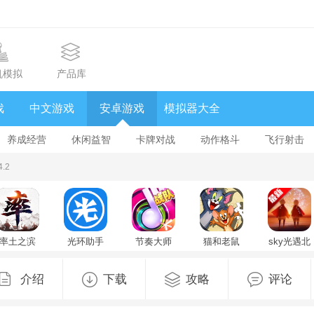
机模拟
产品库
戏
中文游戏
安卓游戏
模拟器大全
养成经营
休闲益智
卡牌对战
动作格斗
飞行射击
.2
率土之滨
光环助手
节奏大师
猫和老鼠
sky光遇北
官方版
官方正版
v2.9.17.29175
手游
觅全物品
2025最新
手机版
v7.48.1
解锁版
版v8.3.8最
5.45.1最新
v0.33.5(39
介绍
下载
攻略
评论
新版
版
最新版