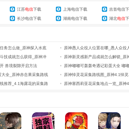
解锁，尽情的享受冒险所带来的乐趣。
江苏
电信
下载
上海电信下载
吉首电信
级应对更多的难关，精彩绝伦的剧情内容等你解锁。
长沙电信下载
湖南电信下载
湖北
电信
精致唯美，拥有着超高的可玩性。
任务怎么做_原神探入水底
原神愚人众役人位置在哪_愚人众役
览
斗技成就怎么获得_原神冲
原神新灵感新产品成就怎么解锁_原
新产品成
开 兽境裂隙开启方法
原神嘟嘟可轰轰奇遇记彩蛋大全 嘟
奇遇记彩
位置大全_原神赤念果采集路线
原神悼灵花采集路线图_原神4.1悼
线汇总
线推荐_4.1海露花的采集路
原神塞西莉亚花采集地点一览_原神4
亚花采