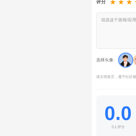
★
★
★
评分
选择头像:
请文明发言，遵守社区
0.0
0人评分