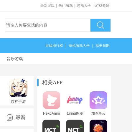
|
|
|
最新游戏
热门游戏
游戏大全
游戏专题
游戏排行榜
|
单机游戏大全
|
精美截图
音乐游戏
相关APP
原神手游
v6.6.0_44318314_44476906
最新版
NekoAnime
turing图凌
加查星云
0271)
最新
动漫APP
软件安卓
(Gacha
正版下载
版
Nebula)最
无广告版
新版