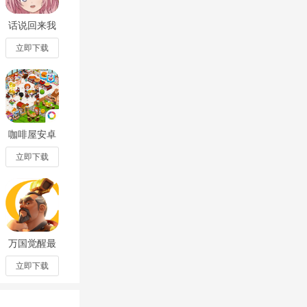
话说回来我
被女生告白
了啊汉化安
立即下载
装包1.0中文
版
咖啡屋安卓
最新版
v2.73.7安卓
立即下载
版
万国觉醒最
新完整版
v1.1.8.22
立即下载