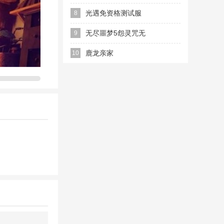
汉化版
光遇免资格测试服
8
Sky（全物品无限季
无尽噩梦5怨灵咒无
9
蜡四级动作无限能
限灵魂内丹无敌版
鹿龙亲家
10
量）
deersanddeckardsvn
中文汉化版