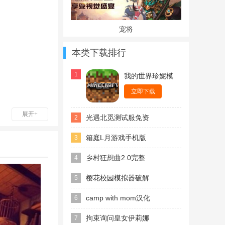
宠将
本类下载排行
1
我的世界珍妮模
组完整版无遮挡
立即下载
展开+
光遇北觅测试服免资
2
格全物品
箱庭L月游戏手机版
3
(case)
乡村狂想曲2.0完整
4
汉化版
樱花校园模拟器破解
5
版中文版无广告
camp with mom汉化
6
版游戏
拘束询问皇女伊莉娜
7