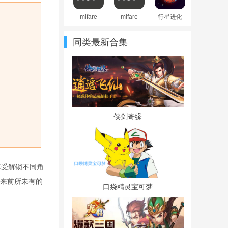
mifare
mifare
行星进化
classic
classic
(Planet
tool安卓版
tool最新版
Revolution)
同类最新合集
手游安卓
版
侠剑奇缘
享受解锁不同角
来前所未有的
口袋精灵宝可梦