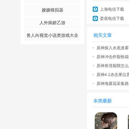
全新的游戏玩法等你
上海电信下载
嫂嫂模拟器
快速的提升角色的等
娄底电信下载
人外病娇乙游
人物形象刻画的非常
相关文章
兽人向视觉小说类游戏大全
原神探入水底迷雾
迷雾任务
原神冲击炸裂铁箱
击炸裂铁
原神兽境裂隙怎么
原神4.1赤念果
分布图
原神海露花采集路
线攻略
本类最新