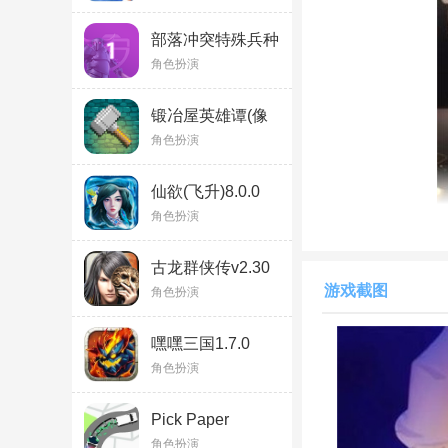
部落冲突特殊兵种
无限兵力破解版
角色扮演
v15.547.8最新版
锻冶屋英雄谭(像
素经营)安卓版
角色扮演
1.5.10
仙欲(飞升)8.0.0
角色扮演
原神vicineko最新
古龙群侠传v2.30
游戏截图
角色扮演
深入剧情：Vici
简单互动：游戏采用
嘿嘿三国1.7.0
角色扮演
角色互动：玩家可以
Pick Paper
原神vicineko最新
Up(PickPaperU?p
角色扮演