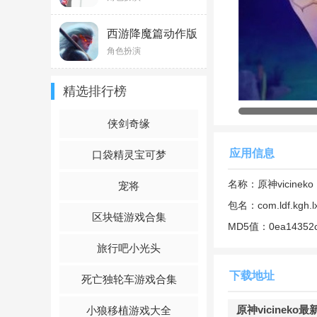
正式版)1.5
1、多种游戏技能可
西游降魔篇动作版
2、精彩的角色冒险
v0.5.0.150
角色扮演
3、分析游戏局势，
精选排行榜
原神vicineko最
侠剑奇缘
1、超级经典的原创
应用信息
2、丰富精彩的游戏
口袋精灵宝可梦
3、组建一支原创神
名称：
原神vicineko
宠将
包名：
com.ldf.kgh.
4、真还原雕清晰的
区块链游戏合集
MD5值：
0ea14352c
原神vicineko最新
旅行吧小光头
采用了非常精美的
动
下载地址
死亡独轮车游戏合集
非常好玩的游戏玩法
原神vicineko最新
小狼移植游戏大全