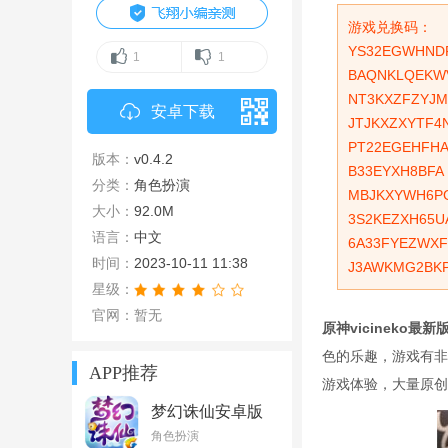
游戏兑换码：
YS32EGWHND
1
1
BAQNKLQEKW
NT3KXZFZYJ
安卓下载
JTJKXZXYTF4
PT22EGEHFHA
版本：
v0.4.2
B33EYXH8BFA
分类：
角色扮演
MBJKXYWH6P
大小：
92.0M
3S2KEZXH65U
语言：
中文
6A33FYEZWXF
时间：
2023-10-11 11:38
J3AWKMG2BK
星级：
官网：暂无
原神vicineko最新
色的乐趣，游戏有非
APP推荐
游戏体验，大量原创
梦幻诛仙安卓版
v1.9.1
角色扮演