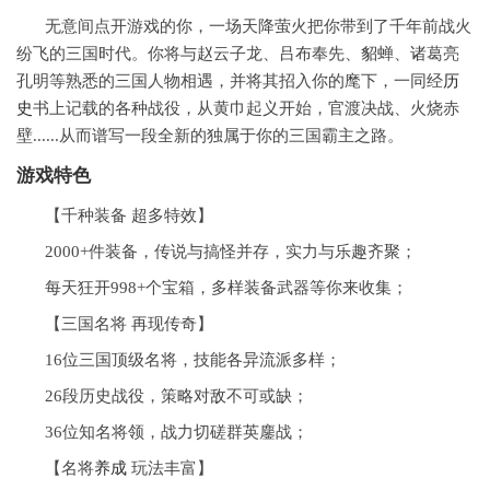
无意间点开游戏的你，一场天降萤火把你带到了千年前战火
纷飞的三国时代。你将与赵云子龙、吕布奉先、貂蝉、诸葛亮
孔明等熟悉的三国人物相遇，并将其招入你的麾下，一同经
历
史
书上记载的各种战役，从黄巾起义开始，官渡决战、火烧赤
壁......从而谱写一段全新的独属于你的三国霸主之路。
游戏特色
【千种装备 超多特效】
2000+件装备，传说与搞怪并存，实力与乐趣齐聚；
每天狂开998+个宝箱，多样装备武器等你来收集；
【三国名将 再现传奇】
16位三国顶级名将，技能各异流派多样；
26段历史战役，策略对敌不可或缺；
36位知名将领，战力切磋群英鏖战；
【名将
养成
玩法丰富】