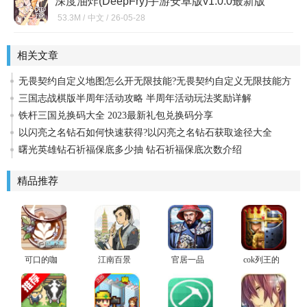
深度油炸(DeepFry)手游安卓版v1.0.0最新版
53.3M /
中文 /
26-05-28
相关文章
无畏契约自定义地图怎么开无限技能?无畏契约自定义无限技能方
法
三国志战棋版半周年活动攻略 半周年活动玩法奖励详解
铁杆三国兑换码大全 2023最新礼包兑换码分享
以闪亮之名钻石如何快速获得?以闪亮之名钻石获取途径大全
曙光英雄钻石祈福保底多少抽 钻石祈福保底次数介绍
精品推荐
可口的咖
江南百景
官居一品
cok列王的
啡美味的
图2023官
安卓版
纷争手机
咖啡无限
方安卓版
版
钞票免广