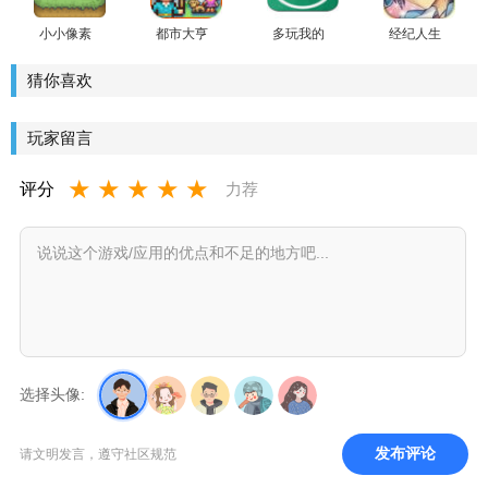
告版
小小像素
都市大亨
多玩我的
经纪人生
农场手游
物语官方
世界盒子
活扑家汉
版
化版
猜你喜欢
玩家留言
★
★
★
★
★
评分
力荐
选择头像:
发布评论
请文明发言，遵守社区规范