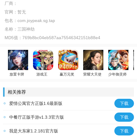
厂商：
官网：
暂无
包名：
com.joypeak.sg.tap
名称：
三国神劫
MD5值：
769b8bc04eb587aa75546342151b88e4
放置卡牌
游戏王
赢万元奖
荣耀大天使
少年御灵师
女神星球
游戏王：决斗链接
姚记捕鱼
迪丽热巴代言
温碧霞代言
相关推荐
爱情公寓官方正版1.6最新版
下载
中餐厅正版手游v1.3.3官方版
下载
我是大东家1.2.181官方版
下载