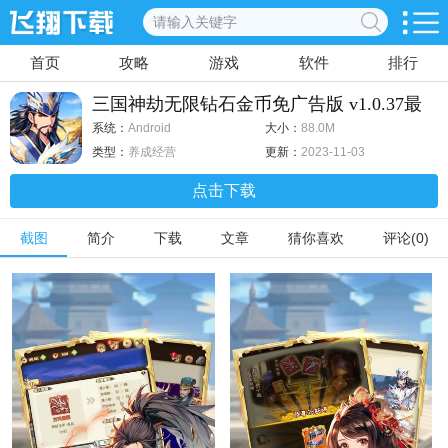
首页
攻略
游戏
软件
排行
三国神劫无限钻石金币免广告版 v1.0.37最
新版
系统：
Android
大小：
88.0M
类型：
养成经营
更新：
2023-11-03
点击下载
截图
简介
下载
文章
猜你喜欢
评论(0)