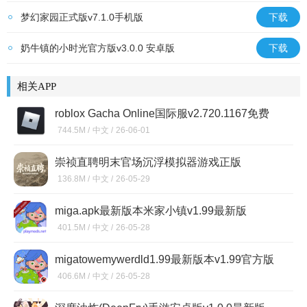
梦幻家园正式版v7.1.0手机版
下载
奶牛镇的小时光官方版v3.0.0 安卓版
下载
相关APP
roblox Gacha Online国际服v2.720.1167免费
版
744.5M /
中文 /
26-06-01
崇祯直聘明末官场沉浮模拟器游戏正版
V0.2.0.5最新版
136.8M /
中文 /
26-05-29
miga.apk最新版本米家小镇v1.99最新版
401.5M /
中文 /
26-05-28
migatowemywerdld1.99最新版本v1.99官方版
406.6M /
中文 /
26-05-28