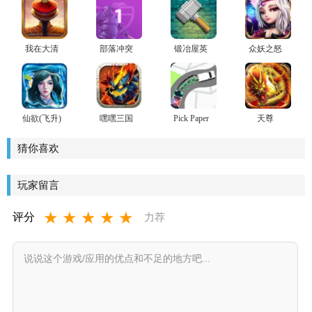
我在大清
部落冲突
锻冶屋英
众妖之怒
当皇帝HD
特殊兵种
雄谭(像素
无限兵力
经营)安卓
破解版
版
仙欲(飞升)
嘿嘿三国
Pick Paper
天尊
Up(PickPaperU?
p正式版)
猜你喜欢
玩家留言
★
★
★
★
★
评分
力荐