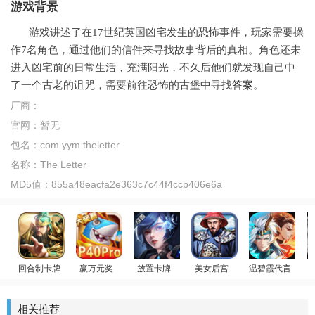
游戏背景
游戏讲述了在17世纪英国凶宅发生的恐怖事件，玩家需要操
作7名角色，通过他们的信件来寻找故事背后的真相。角色还未
进入凶宅前的日常生活，充满阳光，不久后他们就发现自己中
了一个古老的诅咒，需要前往恐怖的古堡中寻找
答案
。
厂商：
官网：
暂无
包名：
com.yym.theletter
名称：
The Letter
MD5值：
855a48eacfa2e363c7c44f4ccb406e6a
回合制卡牌
赢万元奖
放置卡牌
美女后宫
温碧霞代言
女神星球
放置群雄
姚记捕鱼
官居一品
少年御灵师
相关推荐