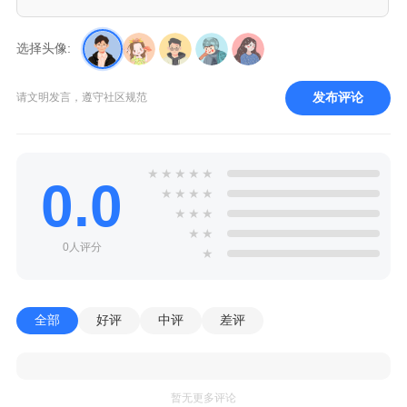
选择头像:
发布评论
请文明发言，遵守社区规范
★
★
★
★
★
0.0
★
★
★
★
★
★
★
★
★
0人评分
★
全部
好评
中评
差评
暂无更多评论