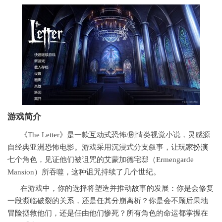
游戏简介
《The Letter》是一款互动式恐怖/剧情类视觉小说，灵感源
自经典亚洲恐怖电影。游戏采用沉浸式分支叙事，让玩家
扮演
七个角色，见证他们被诅咒的艾蒙加德宅邸（Ermengarde
Mansion）所吞噬，这种诅咒持续了几个世纪。
在游戏中，你的选择将塑造并推动故事的发展：你是会修复
一段濒临破裂的关系，还是任其分崩离析？你是会不顾后果地
冒险
拯救他们，还是任由他们惨死？所有角色的命运都掌握在