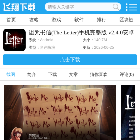
首页
攻略
游戏
软件
排行
区块链
诅咒书信(The Letter)手机完整版 v2.4.0安卓
版
系统：
Android
大小：
140.7M
类型：
角色扮演
更新：
2026-06-25
点击下载
截图
简介
下载
文章
猜你喜欢
评论(0)