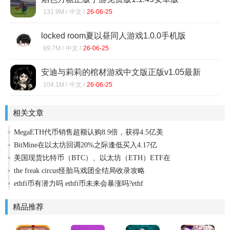
131.9M /
中文 /
26-06-25
locked room夏以昼同人游戏1.0.0手机版
89.7M /
中文 /
26-06-25
安迪与莉莉的棺材游戏中文版正版v1.05最新
版
104.1M /
中文 /
26-06-25
相关文章
MegaETH代币销售超额认购8.9倍，获得4.5亿美
BitMine在以太坊回调20%之际逢低买入4.17亿
美国现货比特币（BTC）、以太坊（ETH）ETF在
the freak circus怪胎马戏团全结局收录攻略
ethfi币有潜力吗 ethfi币未来会暴涨吗?ethf
精品推荐