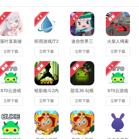
落叶直装辅
听雨游戏厅2
迷你世界三
火柴人绳索
助科技公益
连点器
角洲米米粥
英雄内置菜
版v5.0安卓
appv1.8.12
安卓版
单无敌版最
立即下载
立即下载
立即下载
立即下载
版
免费版
v1.58.0免费
新版4.4.5
版
870云游戏
暗影格斗2内
甜瓜36.6(模
870云游戏
秒玩(免
置菜单版无
组)无限金币
官方正版
费)1.9.6.1手
限金币钻石
汉化版最新
20261.9.6.1
立即下载
立即下载
立即下载
立即下载
机版
最新版
版36.6
安卓版
2.46.0
6最新版本优势