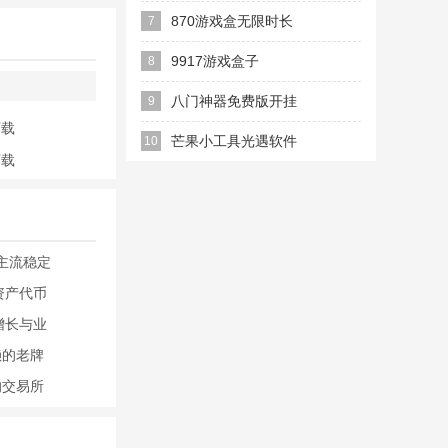
方正版
870游戏盒无限时长
7
免排队版
9917游戏盒子
8
八门神器免费版开挂
9
下载
app
芒果小工具光遇软件
10
下载
年主流稳定
资产代币
收增长与业
赖的老牌
的交易所