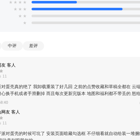
★
★
★
★
★
★
★
★
★
★
中评
差评
友 客人
 11
派对蛋壳真的绝了 我卸载重装了好几回 之前的点赞收藏和草稿全都在 云
担心换手机或者手滑删掉 而且每次更新完版本 地图和福利都不带丢的 怒
58:40
网友 客人
 11
仔派对蛋壳的时候可坑了 安装页面暗藏勾选框 不仔细看就自动给装一堆捆