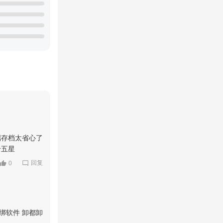
端存档太省心了
给五星
回复
0
绑软件 卸都卸