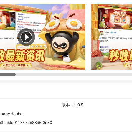
家需求，助力玩家更好融入蛋仔世界，开启
社交
新主场。
6最新版本亮点
，能迅速掌握游戏的版本更新、福利活动、赛季公告及官方动态等重要信
，首页板块24小时推送爆款地图，还有神仙拍同款模板，一键拍同款去游
区精准推送懂你喜好的优质游戏视频，随时开启快乐刷刷刷模式。互动超
力。
6最新版本怎么样
026最新版本是一款专属于蛋仔玩家的种草社区。
版本：
1.0.5
讯攻略教学爆款地图、福利活动等多功能。
party.danke
b3ec5fa911347bb83d6f0d50
游戏，秒收版本更新等动态，一键拍同款地图。