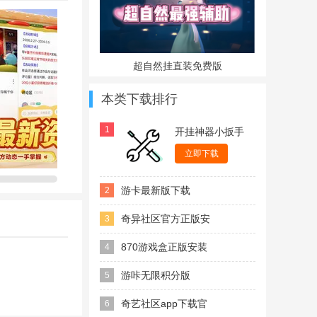
息，精彩内容不
超自然挂直装免费版
本类下载排行
玩，轻松又有
1
开挂神器小扳手
游戏辅助器
立即下载
方便，可为喜爱
游卡最新版下载
2
2026官方版(游咔)
奇异社区官方正版安
3
卓版
870游戏盒正版安装
4
包最新版
游咔无限积分版
5
2026最新版
奇艺社区app下载官
6