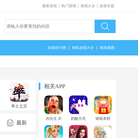
|
|
|
最新游戏
热门游戏
游戏大全
游戏专题
游戏排行榜
|
单机游戏大全
|
精美截图
相关APP
率土之滨
官方版
2025最新
肉先生 共
奶酪月亮
猪猪来财
版v9.2.2最
最新
存2026官
2026官方
红包版下
新版
方最新版
最新版本
载2026最
本
新版