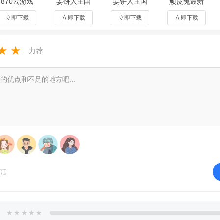
870云游戏
姜饼人王国
姜饼人王国
顽皮兔最新
盒子无限时
国际服安卓
中文版
版本
精美，色彩绚丽，能带来沉浸式视觉体验。
间不用排队
下载7.7.302
7.7.202国际
v1.13.39
立即下载
立即下载
立即下载
立即下载
免登录版
最新版
服
富多样，满足不同玩家喜好。
1.9.6.1最
★
★
造，细节满满，探索感十足。
力荐
为玩家带来前所未有的游戏乐趣，让玩家尽情享受其中，感受不一样的蛋
规范
★
★
★
★
★