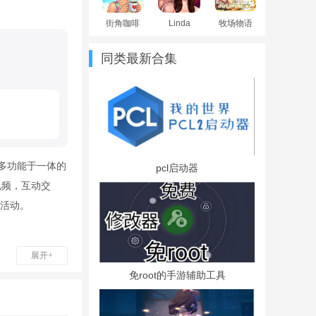
街角咖啡
Linda
牧场物语
馆2026最
Brown2026
符文工房
新版本
手机版
32026官
同类最新合集
方最新版
本
多功能于一体的
pcl启动器
视频，互动交
活动。
展开+
种草功能实
免root的手游辅助工具
互动轻松，为
种草游玩还是视