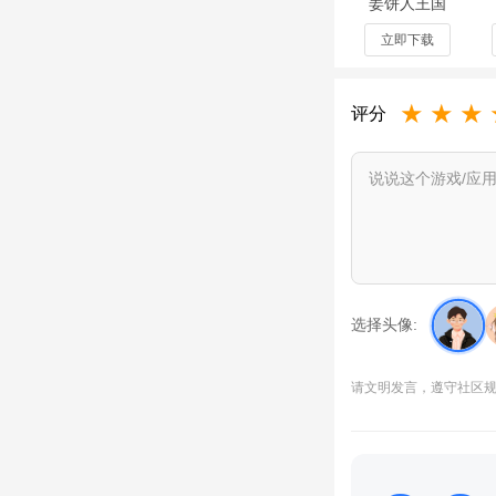
姜饼人王国
台服安卓版
1、该版本画面更加
7.7.302最新
立即下载
版
2、全新角色形象丰
★
★
★
3、游戏场景精心打
评分
4、玩法新颖独特，
选择头像:
请文明发言，遵守社区