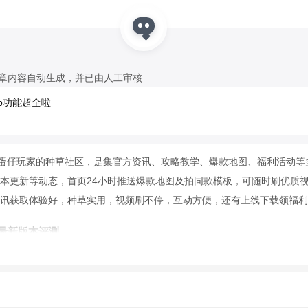
文章内容自动生成，并已由人工审核
p功能超全啦
是蛋仔玩家的种草社区，是集官方资讯、攻略教学、爆款地图、福利活动等
本更新等动态，首页24小时推送爆款地图及拍同款模板，可随时刷优质
讯获取体验好，种草实用，视频刷不停，互动方便，还有上线下载领福利
6最新版本评测
来全新体验。资讯获取便捷，能迅速知晓
游戏
动态，重要信息一手掌握。
送，一键拍同款超方便。优质游戏视频刷不停，社区精准推送符合喜好。
现影响力。使用教程清晰，绑定角色简单。
软件
亮点突出，无论是资讯获取、