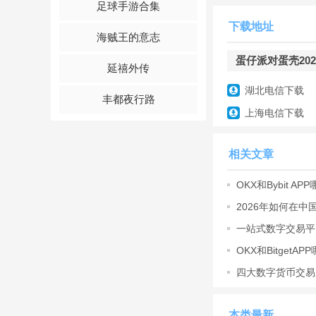
足球手游合集
下载地址
海贼王的意志
蛋仔派对蛋壳2026
延禧外传
湖北电信下载
丰都夜行路
上海电信下载
相关文章
OKX和Bybit A
测
2026年如何在中
新手避雷
一站式数字交易平
数字交易
OKX和Bitget
测
四大数字货币交易
字货币交
本类最新