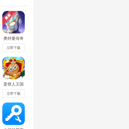
奥特曼传奇
英雄全部解
锁版2026最
立即下载
新版10.0.0
姜饼人王国
官方下载最
新版
立即下载
20237.7.302
安卓版