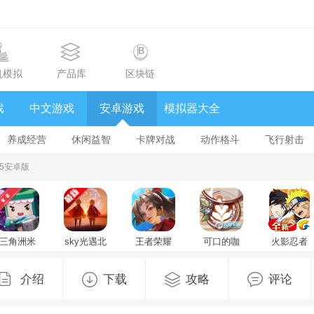
机模拟
产品库
区块链
戏
中文游戏
安卓游戏
模拟器大全
养成经营
休闲益智
卡牌对战
动作格斗
飞行射击
.5安卓版
三角洲米
sky光遇北
王者荣耀
可口的咖
火影忍者
米洲行动
觅全物品
国际版
啡美味的
忍者新世
(迷你世界)
解锁版
honor of
咖啡无限
代手游
官方最新
v0.34.2(406253)
kings官方
钞票免广
v3.83.14
介绍
下载
攻略
评论
版v1.58.0
最新版
最新版
告版
免费版
v11.4.1.9
v1.14.2.1.1
安卓版
最新版