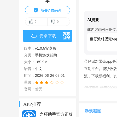
本
AI摘要
2
0
此内容由AI根据
安卓下载
蛋仔派对蛋壳ap
版本：
v1.0.5安卓版
分类：
手机游戏辅助
蛋仔派对蛋壳app
大小：
185.9M
语言：
中文
互动平台。能秒收版
时间：
2026-06-26 05:01
流，下载领福利。资
星级：
蛋仔派对蛋壳202
官网：暂无
蛋仔派对相关应用带
APP推荐
用，爆款地图随时推
游戏截图
喜爱的打call展
光环助手官方正版