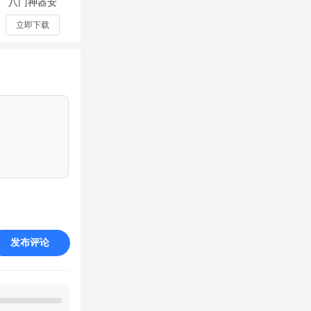
八门神器安
装正版
v4.0.6
立即下载
仔派对。
发布评论