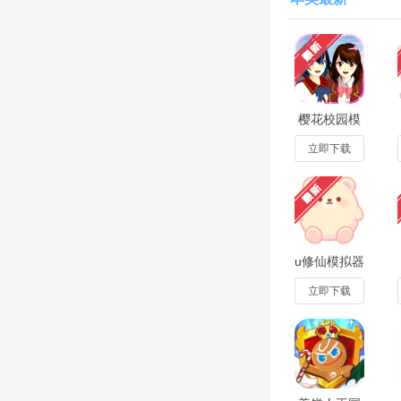
樱花校园模
拟器中文版
无广告内置
立即下载
菜单
v1.048.08安
卓
u修仙模拟器
官方版2026
最新版1.0.1
立即下载
蛋仔派对蛋壳202