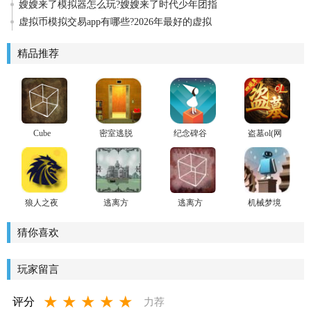
嫂嫂来了模拟器怎么玩?嫂嫂来了时代少年团指
虚拟币模拟交易app有哪些?2026年最好的虚拟
精品推荐
Cube
密室逃脱
纪念碑谷
盗墓ol(网
Escape The
13秘密任
官方正版
络人气小
Cave(方块
务
说改编手
逃脱洞穴
游)安卓版
手机版)
狼人之夜
逃离方
逃离方
机械梦境
手游
块：锈色
块：剧院
dream
旅馆:Cube
Cube
machine扑
猜你喜欢
Escape
Escape
家汉化版
Rusty Lake
Theatre（附
玩家留言
Hotel（附
攻略）
攻略）
★
★
★
★
★
评分
力荐