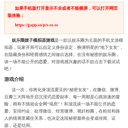
如果手机版打开显示不全或者不能横屏，可以打开网页
版体验：
https://gapp.so/p/s-ss-ss
娱乐圈嫂子
模拟
器
游戏
是一款以娱乐圈为主题的手机文游模
拟器，玩家开局可以自定义身份设定，
扮演
明星的"地下女友"，
在隐藏身份和
经营
感情之间做出选择。在没有秘密的娱乐圈，
谈一场不能公开的
恋爱
。对游戏感兴趣的话不妨点击下载试试
吧！
游戏介绍
这一次，你将化身顶流爱豆的“秘密女友”，在
微信
、微博、
豆瓣三大阵地开启沉浸式恋爱副本。每一周都是心跳加速的
冒
险
，稍有不慎就会全网“塌房”！和顶流谈一场不能公开的
恋
爱
。安排约会、处理微信、经营微博、视奸粉圈，在粉丝和路
人的猜测里藏住关系，也决定这段秘密最终会变成传闻、证
据，还是结局。