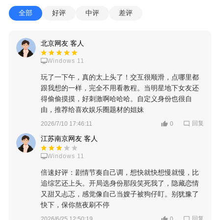
全部
好评
中评
差评
北京网友 客人
Windows 11
玩了一下午，真的太上头了！交互很顺滑，点哪里都
跟我想的一样，完全不用看教程。当明星地下女友还
得偷偷摸摸，好刺激啊哈哈哈。自定义身份也很自
由，推荐给喜欢娱乐圈题材的姐妹
回复
2026/7/10 17:46:11
0
江苏南京网友 客人
Windows 11
倍速好评：剧情节奏自己调，想快就快想慢就慢，比
追综艺还上头。开局选身份那段笑死我了，隐藏恋情
又甜又忐忑，感觉像自己当嫂子被狗仔盯。别犹豫了
快下，保你熬夜刷不停
回复
2026/6/25 12:50:19
0