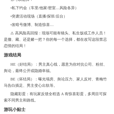
▫️私下约会（车里/他家/密室…风险各异）
▫️突袭活动现场（直播/探班/后台）
▫️发暗号微博、制造惊喜…
⚠️ 高风险高回报：现场可能有镜头、私生饭或工作人员！
是撤、藏、还是赌一把？你的每一个选择，都在改写这段禁忌
恋情的结局！
游戏结局
HE（好结局）：男主真心线，愿意为你对抗公司、粉丝、
舆论，最终公开或隐婚幸福。
BE（坏结局）：曝光塌房、舆论压力、家人反对、青梅竹
马告白插足、男主变心出轨等。
隐藏彩蛋：有玩家反馈全程选 A 有惊喜彩蛋，多周目可探
索不同男主和路线。
游玩小贴士