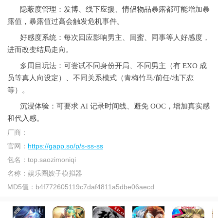
隐蔽度管理：发博、线下应援、情侣物品暴露都可能增加暴
露值，暴露值过高会触发危机事件。
好感度系统：每次回应影响男主、闺蜜、同事等人好感度，
进而改变结局走向。
多周目玩法：可尝试不同身份开局、不同男主（有 EXO 成
员等真人向设定）、不同关系模式（青梅竹马/前任/地下恋
等）。
沉浸体验：可要求 AI 记录时间线、避免 OOC，增加真实感
和代入感。
厂商：
官网：
https://gapp.so/p/s-ss-ss
包名：
top.saozimoniqi
名称：
娱乐圈嫂子模拟器
MD5值：
b4f772605119c7daf4811a5dbe06aecd