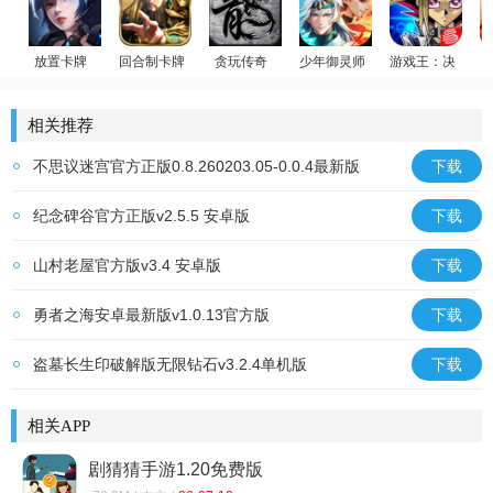
放置卡牌
回合制卡牌
贪玩传奇
少年御灵师
游戏王：决斗链
温碧霞代言
女神星球
放置群雄
原始传奇
游戏王
相关推荐
不思议迷宫官方正版0.8.260203.05-0.0.4最新版
下载
纪念碑谷官方正版v2.5.5 安卓版
下载
山村老屋官方版v3.4 安卓版
下载
勇者之海安卓最新版v1.0.13官方版
下载
盗墓长生印破解版无限钻石v3.2.4单机版
下载
相关APP
剧猜猜手游1.20免费版