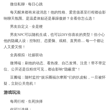
微信私聊 · 每日心跳
每天醒来都有未读消息！他的性格、爱意值甚至行程都会影
响聊天氛围。是温柔体贴还是暴躁傲娇？全看你怎么选！
男友自定义 · 全是梗
男友NPC可以随机生成，也可以DIY你喜欢的类型！但小心
他的隐藏人设：控制狂、恋爱脑、戏精、直男癌… 每一个都让
人又爱又恨！
全真模拟 · 社媒联动
微博端：刷他的动态、看热搜、自己发博。注意！带不带定
位、公开还是仅粉丝可见，都会影响“隐蔽度”！
豆瓣端：随时监控“娱乐圈福尔摩斯”们的扒皮帖，一旦被怀
疑，立刻公关危机！
游戏玩法
每周行程 · 生死抉择
你可以选择：