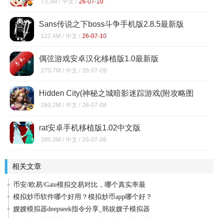
73.3M /
中文 /
26-07-10
Sans传说之下boss斗争手机版2.8.5最新版
122.4M /
中文 /
26-07-10
偶弦游戏安卓汉化移植版1.0最新版
270.7M /
中文 /
26-07-09
Hidden City(神秘之城暗影迷踪游戏(附攻略图
解))1.98.9802
280.2M /
中文 /
26-07-08
rat安卓手机移植版1.02中文版
395.3M /
中文 /
26-07-08
相关文章
币安/欧易/Gate模拟交易对比，哪个真实率最
模拟炒币软件哪个好用？模拟炒币app哪个好？
嫂嫂模拟器deepseek指令分享_韩娱嫂子模拟器