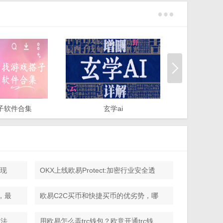
子软件合集
玄学ai
91成
）现
OKX上线欧易Protect:加密行业安全透
明度的里程碑式突破
，最
欧易C2C买币和快捷买币的优劣势，哪
种方式最好？
方法
用欧易怎么弄trc钱包？欧意开通trc钱