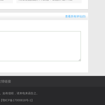
包教学
查看所有评论(
0
)
友情链接
享。如有侵权，请来电来函告之。
CP备17000818号-1】