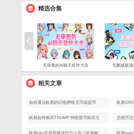
精选合集
无审查的AI聊天软件大全
无删减版漫
相关文章
如何通过欧易的闪电网络充币或提币
欧易OK
所反手开
欧易如何购买TRUMP 特朗普币购买方
总统币怎
法
提现？
欧易okx交易所被冻结怎么办？欧易账
欧易we