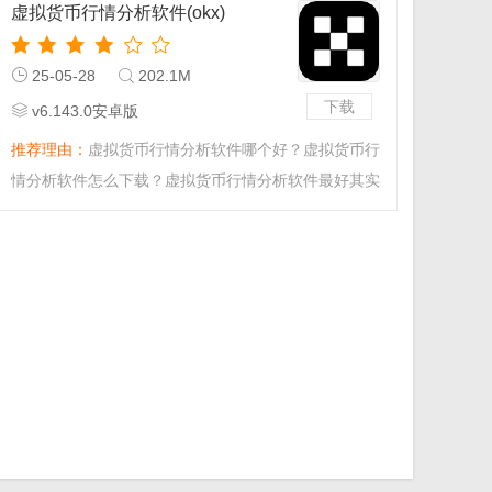
虚拟货币行情分析软件(okx)
欧易交易所
25-05-28
202.1M
下载
v6.143.0安卓版
推荐理由：
虚拟货币行情分析软件哪个好？虚拟货币行
情分析软件怎么下载？虚拟货币行情分析软件最好其实
还是欧易，欧易不仅可以支持虚拟货币的交易，而且还
有社区功能可能让你每天分析货币行情，非常的好用，
喜欢的小伙伴快来下