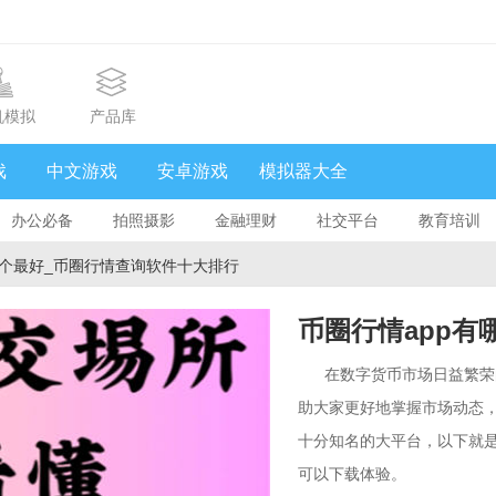
机模拟
产品库
戏
中文游戏
安卓游戏
模拟器大全
办公必备
拍照摄影
金融理财
社交平台
教育培训
哪个最好_币圈行情查询软件十大排行
币圈行情app有
行情查询软件十
在数字货币市场日益繁荣
助大家更好地掌握市场动态
十分知名的大平台，以下就
可以下载体验。