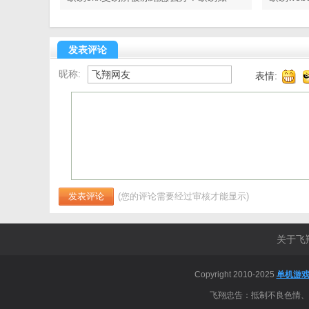
户被封解封教程
发表评论
昵称:
表情:
(您的评论需要经过审核才能显示)
关于飞
Copyright 2010-2025
单机游
飞翔忠告：抵制不良色情、反动