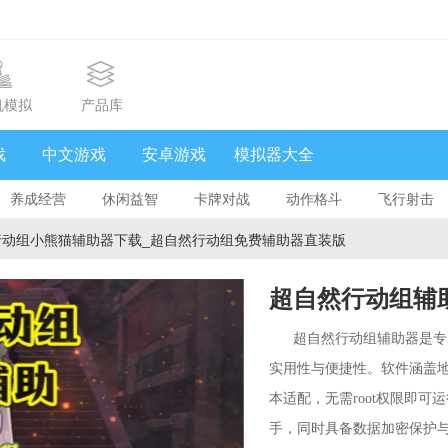
机模拟
产品库
戏
中文游戏
安卓游戏
模拟器大全
养成经营
休闲益智
卡牌对战
动作格斗
飞行射击
行动组小熊猫辅助器下载_超自然行动组免费辅助器直装版
超自然行动组辅
辅助器下载_超
超自然行动组辅助器是专
实用性与便捷性。软件涵盖
本适配，无需root权限即
手，同时具备数据加密保护