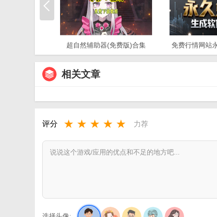
超自然辅助器(免费版)合集
免费行情网站
件
相关文章
★
★
★
★
★
评分
力荐
选择头像: