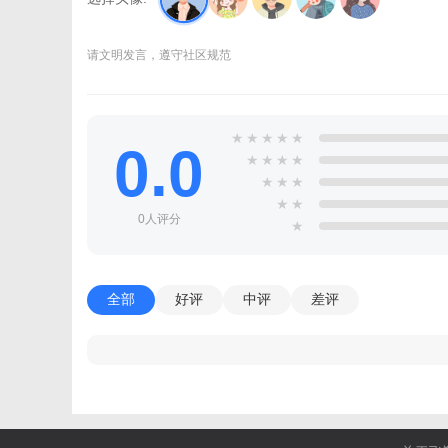
请文明发言，遵守社区规范
★
★
★
★
★
0.0
★
★
★
★
★
★
★
★
★
0人评分
★
全部
好评
中评
差评