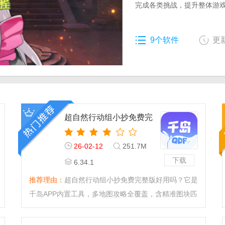
完成各类挑战，提升整体游
9个软件
更新
超自然行动组小抄免费完
整版
26-02-12
251.7M
下载
6.34.1
推荐理由：
超自然行动组小抄免费完整版好用吗？它是
千岛APP内置工具，多地图攻略全覆盖，含精准图块匹
配等多种功能。设