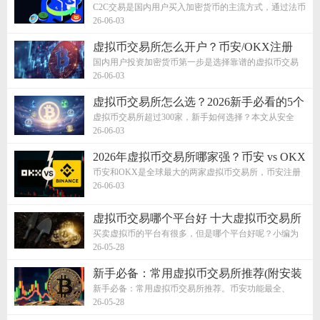
C2C交易是国内用户买入加密货币的主流方式，通过法币
出入金渠道购买USDT。本文详解C2C...
26-06-03
虚拟币交易所怎么开户？币安/OKX注册
+KYC完整教程
国内用户投资加密货币第一步是选择靠谱的虚拟币交易
所并完成注册开户。本文详细介绍币...
26-06-03
虚拟币交易所怎么选？2026新手必看的5个
核心指标
虚拟币交易所超过300家，新手如何选择？本文从安全
性、币种数量、手续费、客服体验、理...
26-06-03
2026年虚拟币交易所哪家强？币安 vs OKX
深度对比
币安和OKX是全球最大的两家虚拟币交易所，币安注册
用户超3亿居首，OKX以中文服务著称。...
26-06-03
虚拟币交易哪个平台好 十大虚拟币交易所
平台排行榜
买卖虚拟币的平台有很多，但是哪个平台好呢？小编为
大家带来了十大虚拟币交易所的排行...
26-05-28
新手必备：常用虚拟币交易所推荐(附安装
注册图文教程)
新手必备：常用虚拟币交易所推荐。币安功能最全、
OKX中文友好、Gate.io新币多、Coinba...
26-05-28