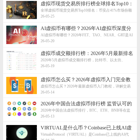
虚拟币现货交易所排行榜全球排名Top10：
虚拟货币交易所盘点
全球虚拟币现货交易所Top10排名：币安占41%市场份额
稳居第一，OKX占16%排名第二，Bybi...
26-05-25
AI虚拟币有哪些？2026年AI虚拟币深度分
析
AI虚拟币有哪些？2026年FET、TAO、NEAR、GRT是AI
加密货币四大核心代币。本文解析AI虚拟...
26-05-20
虚拟币成交额排行榜：2026年5月最新排名
2026年5月虚拟币成交额排行榜，比特币、以太坊、
Solana成交额最新数据，虚拟币成交量深...
26-05-19
虚拟币怎么买？2026年虚拟币入门完全教
程
虚拟币怎么买？2026年最新虚拟币入门教程，详解交易
所注册、KYC认证、USDT充值、买币交...
26-05-14
2026年中国合法虚拟币排行榜 监管认可的
主流币种最新盘点
2026年中国合法虚拟币排行，BTC、ETH、BNB等在监
管合规交易所上线的主流虚拟币一文读懂...
26-05-13
VIRTUAL是什么币？Coinbase已上线AI虚
拟币
VirtualsProtocol（VIRTUAL）是Coinbase已上线的AI代
币，AI赛道持续火热。本文详解VIR...