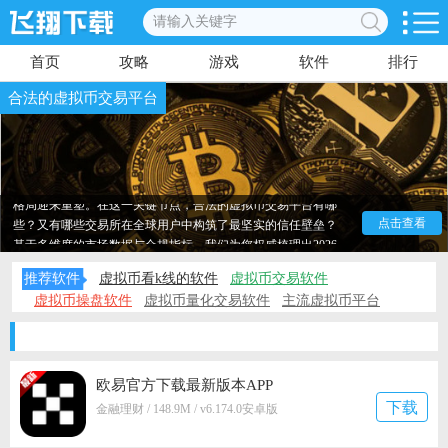
首页
攻略
游戏
软件
排行
合法的虚拟币交易平台
随着全球加密资产市场的持续扩容，中心化交易所的角色
已发生深刻演变。它们不再仅仅是数字资产的撮合通道，而是
进化为融合前沿金融科技、严密安全保障与多元创新生态的核
心基础设施。步入2026年，行业洗牌与合规化进程加速，市场
格局迎来重塑。在这一关键节点，合法的虚拟币交易平台有哪
些？又有哪些交易所在全球用户中构筑了最坚实的信任壁垒？
点击查看
基于多维度的市场数据与合规指标，我们为您权威梳理出2026
年合法的虚拟币交易平台。
推荐软件
虚拟币看k线的软件
虚拟币交易软件
虚拟币操盘软件
虚拟币量化交易软件
主流虚拟币平台
全球币圈交易所APP排名
虚拟币看盘软件
欧易官方下载最新版本APP
下载
金融理财 / 148.9M / v6.174.0安卓版