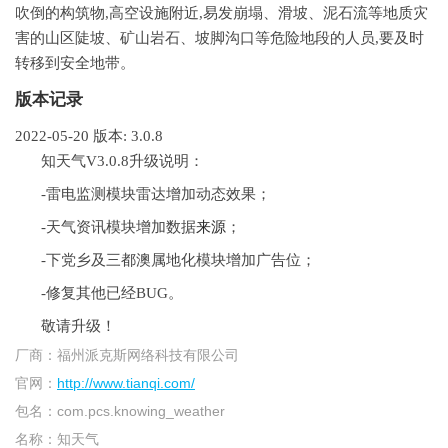
吹倒的构筑物,高空设施附近,易发崩塌、滑坡、泥石流等地质灾
害的山区陡坡、矿山岩石、坡脚沟口等危险地段的人员,要及时
转移到安全地带。
版本记录
2022-05-20
版本: 3.0.8
知天气V3.0.8升级说明：
-雷电监测模块雷达增加动态效果；
-天气资讯模块增加数据
来源
；
-下党乡及三都澳属地化模块增加广告位；
-修复其他已经BUG。
敬请升级！
厂商：
福州派克斯网络科技有限公司
官网：
http://www.tianqi.com/
包名：
com.pcs.knowing_weather
名称：
知天气