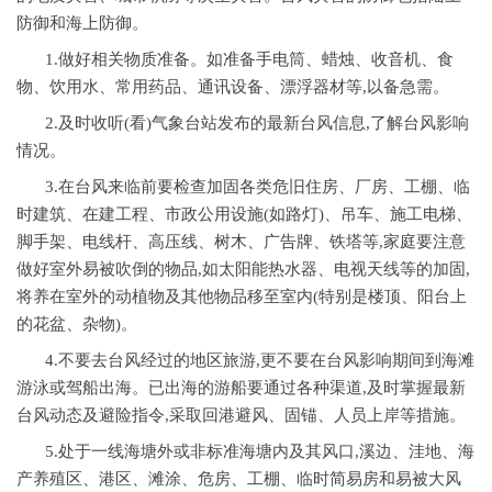
防御和海上防御。
1.做好相关物质准备。如准备手电筒、蜡烛、收音机、食
物、饮用水、常用药品、通讯设备、漂浮器材等,以备急需。
2.及时收听(看)气象台站发布的最新台风信息,了解台风影响
情况。
3.在台风来临前要检查加固各类危旧住房、厂房、工棚、临
时建筑、在建工程、市政公用设施(如路灯)、吊车、施工电梯、
脚手架、电线杆、高压线、树木、广告牌、铁塔等,家庭要注意
做好室外易被吹倒的物品,如太阳能热水器、电视天线等的加固,
将养在室外的动植物及其他物品移至室内(特别是楼顶、阳台上
的花盆、杂物)。
4.不要去台风经过的地区旅游,更不要在台风影响期间到海滩
游泳或驾船出海。已出海的游船要通过各种渠道,及时掌握最新
台风动态及避险指令,采取回港避风、固锚、人员上岸等措施。
5.处于一线海塘外或非标准海塘内及其风口,溪边、洼地、海
产养殖区、港区、滩涂、危房、工棚、临时简易房和易被大风