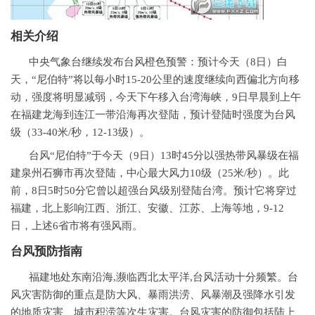
相关介绍
中央气象台继续发布台风橙色预警：预计今天（8日）白
天，“尼伯特”将以每小时15-20公里的速度继续向西偏北方向移
动，强度将明显减弱，今天下午移入台湾海峡，9日早晨到上午
在福建龙海到连江一带沿海再次登陆，预计登陆时强度为台风
级（33-40米/秒，12-13级）。
台风“尼伯特”于今天（9日）13时45分以强热带风暴级在福
建泉州石狮市再次登陆，中心最大风力10级（25米/秒）。此
前，8日5时50分它曾以超强台风级别登陆台湾。预计它将穿过
福建，北上影响江西、浙江、安徽、江苏、上海等地，9-12
日，上述6省市将有强风雨。
台风预防指南
福建地处东南沿海,濒临西北太平洋,台风活动十分频繁。台
风灾害防御的重点是防大风、暴雨洪涝、风暴潮及强降水引发
的地质灾害、城市积涝等次生灾害。台风灾害的防御包括陆上