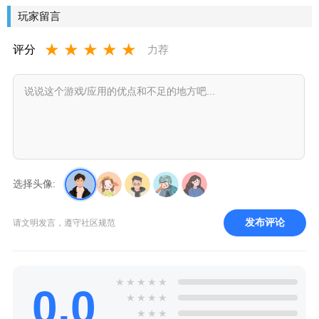
玩家留言
★
★
★
★
★
评分
力荐
选择头像:
发布评论
请文明发言，遵守社区规范
★
★
★
★
★
0.0
★
★
★
★
★
★
★