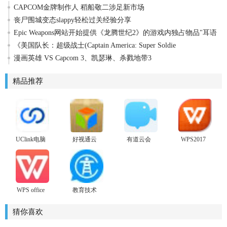
CAPCOM金牌制作人 稻船敬二涉足新市场
丧尸围城变态slappy轻松过关经验分享
Epic Weapons网站开始提供《龙腾世纪2》的游戏内独占物品"耳语
之"
《美国队长：超级战士(Captain America: Super Soldie
漫画英雄 VS Capcom 3、凯瑟琳、杀戮地带3
精品推荐
UClink电脑
好视通云
有道云会
WPS2017
客户端
会议电脑
议桌面端
免费完整
版
版
WPS office
教育技术
个人版
服务平台
2016
猜你喜欢