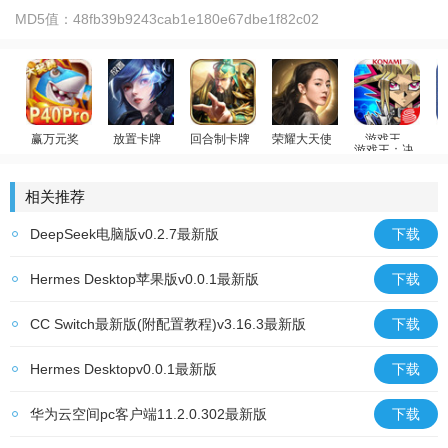
MD5值：
48fb39b9243cab1e180e67dbe1f82c02
赢万元奖
放置卡牌
回合制卡牌
荣耀大天使
游戏王：决斗链
姚记捕鱼
女神星球
放置群雄
迪丽热巴代言
游戏王
相关推荐
DeepSeek电脑版v0.2.7最新版
下载
Hermes Desktop苹果版v0.0.1最新版
下载
CC Switch最新版(附配置教程)v3.16.3最新版
下载
Hermes Desktopv0.0.1最新版
下载
华为云空间pc客户端11.2.0.302最新版
下载