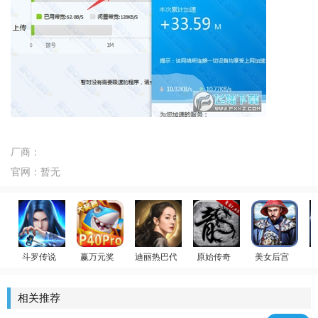
厂商：
官网：
暂无
斗罗传说
赢万元奖
迪丽热巴代言
原始传奇
美女后宫
斗罗大陆：武魂觉醒
姚记捕鱼
荣耀大天使
贪玩传奇
官居一品
相关推荐