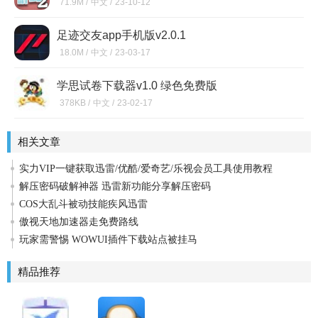
71.9M /
中文 /
23-10-12
足迹交友app手机版v2.0.1
18.0M /
中文 /
23-03-17
学思试卷下载器v1.0 绿色免费版
378KB /
中文 /
23-02-17
相关文章
实力VIP一键获取迅雷/优酷/爱奇艺/乐视会员工具使用教程
解压密码破解神器 迅雷新功能分享解压密码
COS大乱斗被动技能疾风迅雷
傲视天地加速器走免费路线
玩家需警惕 WOWUI插件下载站点被挂马
精品推荐