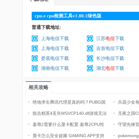
cpu-z cpu检测工具v1.80.1绿色版
普通下载地址:
上海电信下载
江苏
电信
下载
上海电信下载
吉首电信下载
娄底电信下载
长沙电信下载
湖南电信下载
湖北
电信
下载
相关攻略
绝地求生腾讯代理是真的吗？PUBG国
兵器少女有
服将要上线？
狙击精英4丢失MSVCP140.dll游戏无法
无夜之国C
运行的解决方法
羞辱2需要什么显卡配置 羞辱2CPU性
高解决方
守望先锋官
能评测
显卡怎么安全超频 GAMING APP支持
pokem