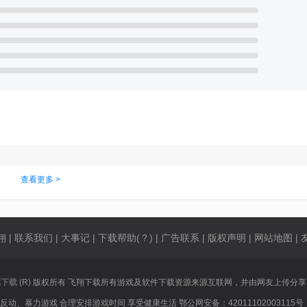
查看更多 >
翔
|
联系我们
|
大事记
|
下载帮助(？)
|
广告联系
|
版权声明
|
网站地图
|
戏下载
(R) 版权所有 飞翔下载所有游戏及软件下载资源来源互联网，并由网友上传分
、暴力游戏 合理安排游戏时间 享受健康生活 鄂公网安备：42011102003115号 【鄂I