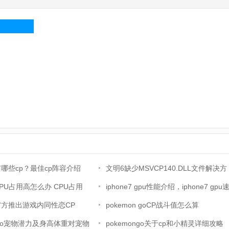
哪些cp？最佳cp阵容介绍
文明6缺少MSVCP140.DLL文件解决方
PU占用高怎么办 CPU占用
法
iphone7 gpu性能介绍，iphone7 gpu
法
方推出游戏内同性恋CP
度提升了多少？
pokemon goCP战斗值怎么算
ongo宠物潜力及身高体重对宠物
pokemon goCP战斗值算法公式
pokemongo关于cp和小精灵详细攻略