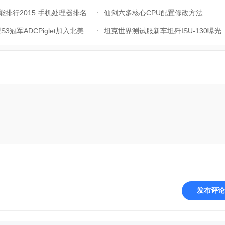
影响详解
性能排行2015 手机处理器排名
仙剑六多核心CPU配置修改方法
盟S3冠军ADCPiglet加入北美
坦克世界测试服新车坦歼ISU-130曝光
发布评论