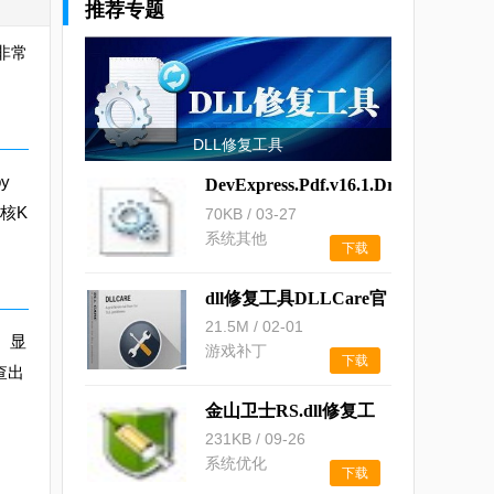
推荐专题
款非常
DLL修复工具
y
DevExpress.Pdf.v16.1.Drawing.dll
4核K
70KB
/
03-27
系统其他
下载
dll修复工具DLLCare官
方中文版
21.5M
/
02-01
、显
游戏补丁
下载
查出
金山卫士RS.dll修复工
具
231KB
/
09-26
系统优化
下载