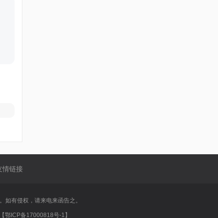
友情链接
享。如有侵权，请来电来函告之。
CP备17000818号-1】