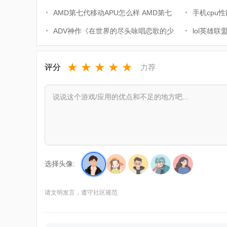
所有显卡CPU一键双超
AMD第七代移动APU怎么样 AMD第七
属性CP的
手机cpu
代移动APU功耗更低性能
ADV神作《在世界的尽头咏唱恋歌的少
lol英雄联
女YU-NO》宣布重制
CRS战队
★
★
★
★
★
评分
力荐
选择头像:
请文明发言，遵守社区规范