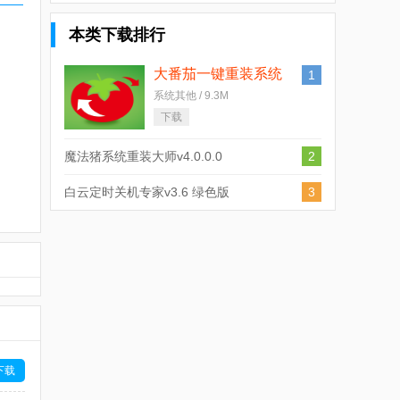
本类下载排行
大番茄一键重装系统
1
v1.8.1.0307官方版
系统其他 / 9.3M
下载
魔法猪系统重装大师v4.0.0.0
2
官方版
白云定时关机专家v3.6 绿色版
3
下载