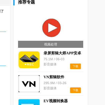
推荐专题
到了
视频处理
录屏剪辑大师APP安卓
版
75.1M
/
06-03
影音媒体
下载
VN剪辑软件
295.9M
/
03-26
影音媒体
下载
EV视频转换器