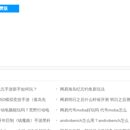
免费版
纪元手游新手如何玩？
网易海岛纪元钓鱼新玩法
.5D模拟竞技手游《孤岛先
网易明日之后什么时候开测 明日之后
片
行动电脑能玩吗？荒野行动电
试预约地址
网易代号moba好玩吗 代号moba怎么
方法介绍
7开年巨制《镇魔曲》手游黑科
样
androbench怎么用？androbench怎么