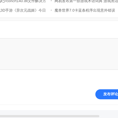
少concrt140.dll文件解决方
测试？androbench测
网易发布第一部游戏术语词典 游戏黑
3D手游《异次元战姬》今日
大科普
魔兽世界7.0卡蓝条程序出现意外错误
魔公测
解决教程(This app
发布评论