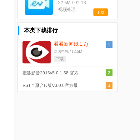
22.5M
/
01-18
视频处理
下载
本类下载排行
看看新闻(6.1.7)
1
网络电视 / 12.5M
下载
搜狐影音2016v5.0.1.58 官方
2
正式版
VST全聚合tv版V3.0.8官方最
3
新版