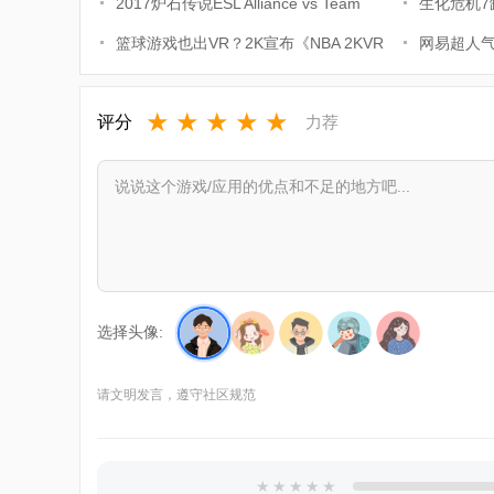
2017炉石传说ESL Alliance vs Team
技展示
生化危机7缺
Liquid 比赛视频
篮球游戏也出VR？2K宣布《NBA 2KVR
法
网易超人气
Experience》11月2
全平台驱
★
★
★
★
★
评分
力荐
选择头像:
请文明发言，遵守社区规范
★
★
★
★
★