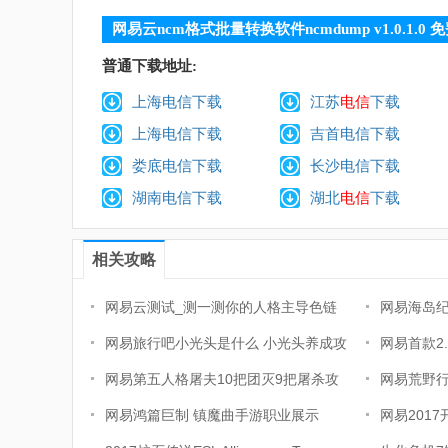
网易云ncm格式批量转换软件ncmdump v1.0.1.0 
普通下载地址:
上海电信下载
江苏
电信
下载
上海电信下载
吉首电信下载
娄底电信下载
长沙电信下载
湖南电信下载
湖北
电信
下载
相关攻略
网易云测试_测一测你的人格主导色链
网易海岛
接
网易旅行吧小光头是什么 小光头养成攻
网易首款2
略
网易第五人格屠夫10把团灭9把屠杀攻
锋》宣传
网易荒野
略
网易鸿篇巨制 镇魔曲手游职业展示
脑版安装
网易201