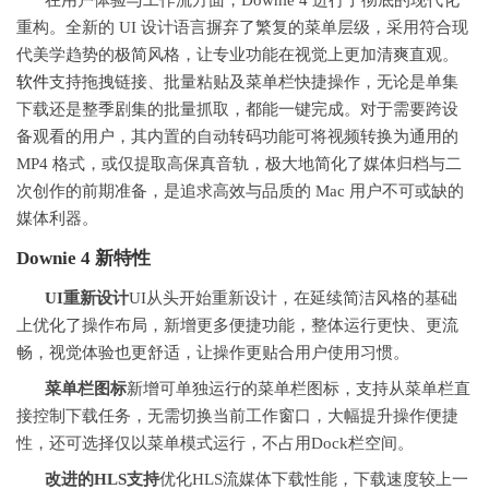
在用户体验与工作流方面，Downie 4 进行了彻底的现代化
重构。全新的 UI 设计语言摒弃了繁复的菜单层级，采用符合现
代美学趋势的极简风格，让专业功能在视觉上更加清爽直观。
软件
支持拖拽链接、批量粘贴及菜单栏快捷操作，无论是单集
下载还是整季剧集的批量抓取，都能一键完成。对于需要跨设
备观看的用户，其内置的自动转码功能可将视频转换为通用的
MP4 格式，或仅提取高保真音轨，极大地简化了媒体归档与二
次创作的前期准备，是追求高效与品质的 Mac 用户不可或缺的
媒体利器。
Downie 4 新特性
UI重新设计
UI从头开始重新设计，在延续简洁风格的基础
上优化了操作布局，新增更多便捷功能，整体运行更快、更流
畅，视觉体验也更舒适，让操作更贴合用户使用习惯。
菜单栏图标
新增可单独运行的菜单栏图标，支持从菜单栏直
接控制下载任务，无需切换当前工作窗口，大幅提升操作便捷
性，还可选择仅以菜单模式运行，不占用Dock栏空间。
改进的HLS支持
优化HLS流媒体下载性能，下载速度较上一