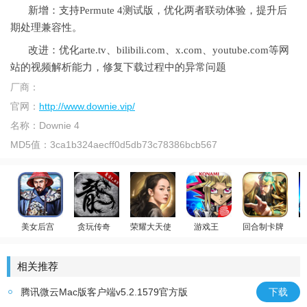
新增：支持Permute 4测试版，优化两者联动体验，提升后
期处理兼容性。
改进：优化arte.tv、bilibili.com、x.com、youtube.com等网
站的视频解析能力，修复下载过程中的异常问题
厂商：
官网：
http://www.downie.vip/
名称：
Downie 4
MD5值：
3ca1b324aecff0d5db73c78386bcb567
美女后宫
贪玩传奇
荣耀大天使
游戏王
回合制卡牌
官居一品
原始传奇
迪丽热巴代言
游戏王：决斗链接
放置群雄
斗
相关推荐
腾讯微云Mac版客户端v5.2.1579官方版
下载