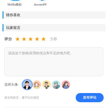
MuMu模拟
downie4中
器Mac版官
文版免激
方最新版
活
猜你喜欢
玩家留言
★
★
★
★
★
评分
力荐
选择头像:
发布评论
请文明发言，遵守社区规范