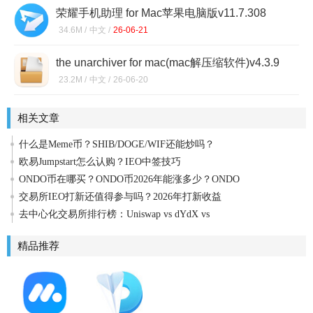
荣耀手机助理 for Mac苹果电脑版v11.7.308
34.6M /
中文 /
26-06-21
the unarchiver for mac(mac解压缩软件)v4.3.9
中文版
23.2M /
中文 /
26-06-20
相关文章
什么是Meme币？SHIB/DOGE/WIF还能炒吗？
欧易Jumpstart怎么认购？IEO中签技巧
ONDO币在哪买？ONDO币2026年能涨多少？ONDO
交易所IEO打新还值得参与吗？2026年打新收益
去中心化交易所排行榜：Uniswap vs dYdX vs
精品推荐