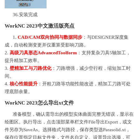
36.安装完成
WorkNC 2023中文激活版亮点
1.
CAD/CAM双向协同与数据同步
：与DESIGNER深度集
成，自动检测变更并仅重算受影响刀路。
2.
高级刀具形态AdvancedToolform
：支持复杂刀具5轴加工，
提升精加工效率。
3.
壁精加工与刀路优化
：刀路增强，减少空行程，缩短加工时
间。
4.
核心性能提升
：开粗刀路等功能性能改进，精加工刀路可处
理底部余量。
WorkNC 2023怎么导出xt文件
准备模型，确认需导出的模型实体曲面完整无错误，显示在
绘图区。执行导出，点击顶部菜单栏文件File导出Export，或文
件另存为SaveAs。选择格式与路径，保存类型选Parasolid.xt，
保存位置指定目标文件夹，文件名自定义。设置导出选项，可