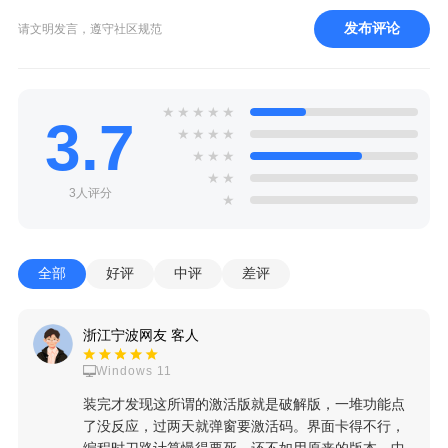
发布评论
请文明发言，遵守社区规范
★
★
★
★
★
3.7
★
★
★
★
★
★
★
★
★
3人评分
★
全部
好评
中评
差评
浙江宁波网友 客人
Windows 11
装完才发现这所谓的激活版就是破解版，一堆功能点
了没反应，过两天就弹窗要激活码。界面卡得不行，