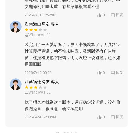
编程时刀路计算慢得要死，还不如用原来的版本。中
文翻译机翻味太重，有些菜单根本看不懂
回复
2026/7/19 17:52:02
0
海南海口网友 客人
Windows 11
装完用了一天就后悔了，界面卡顿就算了，刀具路径
计算慢得离谱，动不动未响应，激活版还有广告弹
窗，碰撞检测也瞎报错，明明没碰上说碰撞，还不如
用回旧版
回复
2026/7/4 2:00:21
0
江苏宿迁网友 客人
Windows 11
找了很久才找到这个版本，运行稳定没闪退，没有偷
偷跑流量。很满意，会持续使用
回复
2026/6/29 14:33:04
0