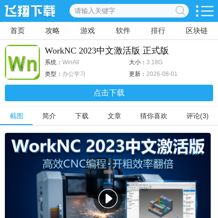
首页
攻略
游戏
软件
排行
区块链
WorkNC 2023中文激活版 正式版
系统：
WinAll
大小：
3.18G
类型：
办公学习
更新：
2026-08-01
点击下载
截图
简介
下载
文章
猜你喜欢
评论(3)