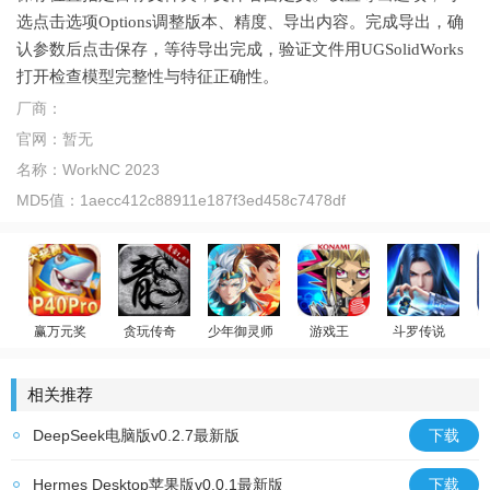
选点击选项Options调整版本、精度、导出内容。完成导出，确
认参数后点击保存，等待导出完成，验证文件用UGSolidWorks
打开检查模型完整性与特征正确性。
厂商：
官网：
暂无
名称：
WorkNC 2023
MD5值：
1aecc412c88911e187f3ed458c7478df
姚记捕鱼
贪玩传奇
少年御灵师
游戏王
斗罗传说
游戏王：决斗链接
赢万元奖
原始传奇
温碧霞代言
斗罗大陆：武魂
相关推荐
DeepSeek电脑版v0.2.7最新版
下载
Hermes Desktop苹果版v0.0.1最新版
下载