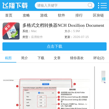
首页
攻略
游戏
软件
排行
区块链
多格式文档转换器NCH Doxillion Document
Converter for Mac v11.36 Mac官方版
系统：
Mac
大小：
5.9M
类型：
应用软件
更新：
2026-07-15
点击下载
截图
简介
下载
文章
猜你喜欢
评论(2)