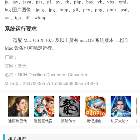
js、jav、java、pas、pl、py、rb、php、bas、vb、vbs、xml、
log 图片图像：jpeg、jpg、bmp、gif、pcx、png、pnm、psd、
ras、tga、tif、wbmp
系统运行要求
适配 Mac OS X 10.5 及以上所有 macOS 系统版本，老旧
Mac 设备也可稳定运行。
厂商：
官网：
暂无
名称：
NCH Doxillion Document Converter
MD5值：
2337f2497e7c1a26bc538df3ec743f70
迪丽热巴代言
温碧霞代言
原始传奇
姚记捕鱼
斗罗大陆：武魂
回
赢万元奖
荣耀大天使
少年御灵师
贪玩传奇
斗罗传说
相关推荐