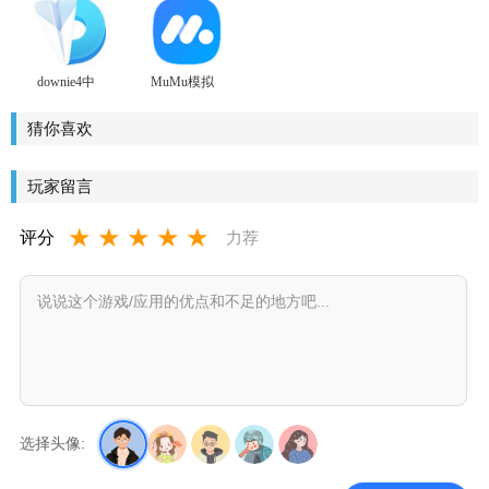
downie4中
MuMu模拟
文版免激
器Mac版官
活
方最新版
猜你喜欢
玩家留言
★
★
★
★
★
评分
力荐
选择头像: