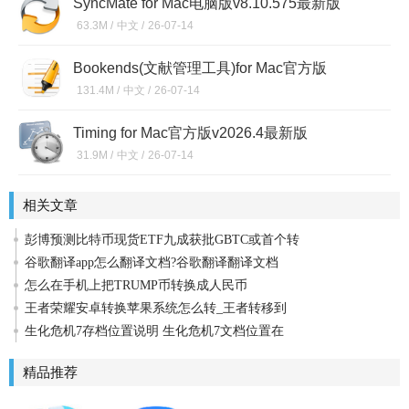
SyncMate for Mac电脑版v8.10.575最新版
63.3M /
中文 /
26-07-14
Bookends(文献管理工具)for Mac官方版
v5.1.1.3.2最新版
131.4M /
中文 /
26-07-14
Timing for Mac官方版v2026.4最新版
31.9M /
中文 /
26-07-14
相关文章
彭博预测比特币现货ETF九成获批GBTC或首个转
谷歌翻译app怎么翻译文档?谷歌翻译翻译文档
怎么在手机上把TRUMP币转换成人民币
王者荣耀安卓转换苹果系统怎么转_王者转移到
生化危机7存档位置说明 生化危机7文档位置在
精品推荐