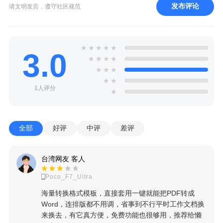
发布评论
请文明发言，遵守社区规范
★
★
★
★
★
3.0
★
★
★
★
★
★
★
★
★
1人评分
★
全部
好评
中评
差评
台湾网友 客人
Poco_F7_Ultra
海量转换格式模板，直接套用一键就能把PDF转成
Word，连排版都不用调，省事到不行平时工作文档换
来换去，有它真方便，免费功能也很够用，推荐给懒