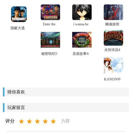
Enter the
i wanna be
幽魂旅馆
隐蔽大逃
Gungeon中
the
10血色X典
亡PC版下
文硬盘版
iridescent游
藏版下载
载
戏下载
永恒传说4
秘密组织5
圣诞故事4:
传奇中文
下载
穿长靴的
典藏版下
猫
载
KANON中
文版游戏
下载
猜你喜欢
玩家留言
★
★
★
★
★
评分
力荐