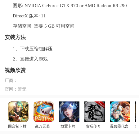
图形: NVIDIA GeForce GTX 970 or AMD Radeon R9 290
DirectX 版本: 11
存储空间: 需要 5 GB 可用空间
安装方法
1、下载压缩包
解压
2、直接进入游戏
视频欣赏
厂商：
官网：
暂无
回合制卡牌
赢万元奖
放置卡牌
贪玩传奇
温碧霞代言
荣
迪
放置群雄
姚记捕鱼
女神星球
原始传奇
少年御灵师