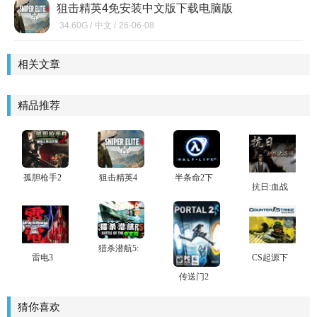
狙击精英4免安装中文版下载电脑版
34.60G /
中文 /
26-06-08
相关文章
精品推荐
孤胆枪手2
狙击精英4
半条命2下
抗日:血战
重装上阵
免安装中
载电脑版
上海滩 官
中文版
文版下载
方完全版
电脑版
下载
猎杀潜航5:
雷电3
CS起源下
大西洋战
载
役中文版
传送门2
下载_猎杀
潜航中文
猜你喜欢