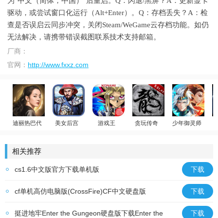
为"中文（简体，中国）"后重启。Q：闪退/黑屏？A：更新显卡
驱动，或尝试窗口化运行（Alt+Enter）。Q：存档丢失？A：检
查是否误启云同步冲突，关闭Steam/WeGame云存档功能。如仍
无法解决，请携带错误截图联系技术支持邮箱。
厂商：
官网：
http://www.fxxz.com
迪丽热巴代言
美女后宫
游戏王
贪玩传奇
少年御灵师
荣耀大天使
官居一品
游戏王：决斗链接
原始传奇
温碧霞代言
相关推荐
cs1.6中文版官方下载单机版
下载
cf单机高仿电脑版(CrossFire)CF中文硬盘版
下载
挺进地牢Enter the Gungeon硬盘版下载Enter the
下载