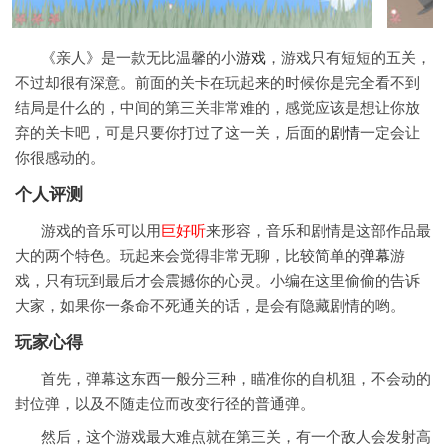
《亲人》是一款无比温馨的小
游戏
，游戏只有短短的五关，
不过却很有深意。前面的关卡在玩起来的时候你是完全看不到
结局是什么的，中间的第三关非常难的，感觉应该是想让你放
弃的关卡吧，可是只要你打过了这一关，后面的
剧情
一定会让
你很感动的。
个人评测
游戏的音乐可以用
巨好听
来形容，音乐和剧情是这部作品最
大的两个特色。玩起来会觉得非常无聊，比较简单的
弹幕
游
戏，只有玩到最后才会震撼你的心灵。小编在这里偷偷的告诉
大家，如果你一条命不死通关的话，是会有隐藏剧情的哟。
玩家心得
首先，弹幕这东西一般分三种，瞄准你的自机狙，不会动的
封位弹，以及不随走位而改变行径的普通弹。
然后，这个游戏最大难点就在第三关，有一个敌人会发射高