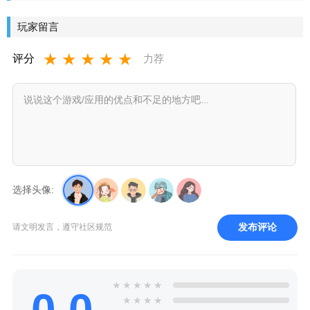
版下载
玩家留言
★
★
★
★
★
评分
力荐
选择头像:
发布评论
请文明发言，遵守社区规范
★
★
★
★
★
0.0
★
★
★
★