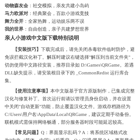
动物森友会
：
社交
模拟
，亲友共建小岛屿
马力欧派对
：经典聚会，百款小游戏
竞技
舞力全开
：全家热舞，运动娱乐两不误
我的世界
：自由创造，亲子共建梦想世界
亲人小游戏中文版下载特别说明
【安装技巧】
下载完成后，请先关闭杀毒软件临时防护，避
免误拦截汉化
补丁
。
解压
时建议右键选择"解压到当前文件夹"，
切勿使用中文路径安装，推荐目录如 D:\Games\QRGame。若遇
DLL缺失提示，请安装根目录下的 _CommonRedist 运行库合
集。
【使用注意事项】
本中文版基于官方原版制作，已集成完整
汉化与修复补丁。首次运行前请以管理员身份启动，并在设置
中关闭"自动更新"功能，防止覆盖汉化文件。游戏存档路径为
C:\Users\用户名\AppData\Local\QRGame，建议定期手动备份。
联机
模式需保持网络畅通，部分服务器时段可能延迟较高。
【常见问题】
Q：界面显示乱码？A：将系统区域格式改