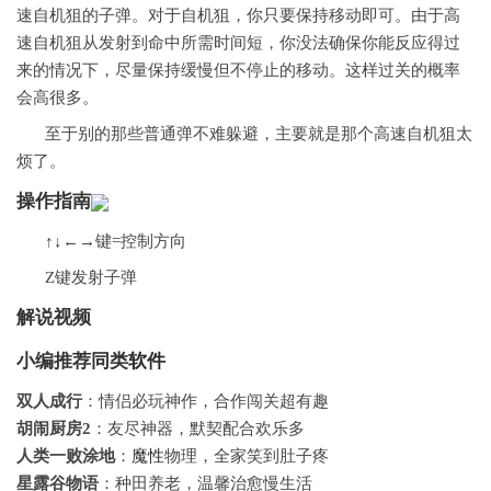
速自机狙的子弹。对于自机狙，你只要保持移动即可。由于高
速自机狙从发射到命中所需时间短，你没法确保你能反应得过
来的情况下，尽量保持缓慢但不停止的移动。这样过关的概率
会高很多。
至于别的那些普通弹不难躲避，主要就是那个高速自机狙太
烦了。
操作指南
↑↓←→键=控制方向
Z键发射子弹
解说视频
小编推荐同类
软件
双人成行
：情侣必玩神作，合作闯关超有趣
胡闹厨房2
：友尽神器，默契配合欢乐多
人类一败涂地
：
魔性
物理，全家笑到肚子疼
星露谷物语
：种田养老，温馨治愈慢生活