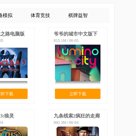
略模拟
体育竞技
棋牌益智
龙之路电脑版
爷爷的城市中文版下
05
815.1M / 06-05
载
立即下载
立即下载
3:狼灵
九条线索2疯狂的走廊
04
892.3M / 06-04
下载