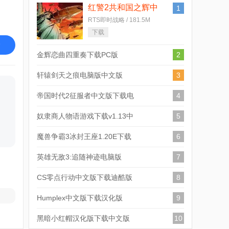
红警2共和国之辉中
1
文版中文电脑版
RTS即时战略 / 181.5M
下载
金辉恋曲四重奏下载PC版
2
轩辕剑天之痕电脑版中文版
3
帝国时代2征服者中文版下载电
4
脑版
奴隶商人物语游戏下载v1.13中
5
文版
魔兽争霸3冰封王座1.20E下载
6
(含版本转换1.24)破解版
英雄无敌3:追随神迹电脑版
7
CS零点行动中文版下载迪酷版
8
Humplex中文版下载汉化版
9
黑暗小红帽汉化版下载中文版
10