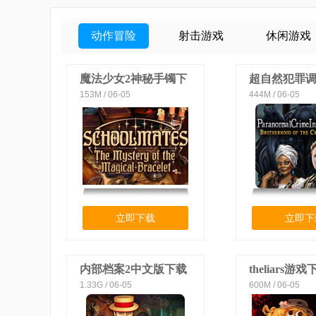
动作冒险
射击游戏
休闲游戏
魔法少女2神秘手镯下
超自然犯罪
153M / 06-05
444M / 06-05
载
月蛇兄弟中
立即下载
立即下
内部档案2中文版下载
theliars游戏
1.33G / 06-05
600M / 06-05