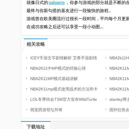
就像日式的
galgame
，你参与游戏的部分就是不断的
最终与你新勾搭的基友进行一段愉快的旅程..
游戏曾在欧美圈流行过很长一段时间，平均每个月更
在成功攻略之后还可以享受一段小动图...
相关攻略
ICEY手游文字剧情解析 艾希手游剧情
NBA2k1
详解
NBA2K11中MP模式的经验心得
Denver&T
NBA2K1
NBA2K11MP模式基础讲解
NBA2K
NBA2K11mp模式使用战术的方法和卡
NBA2K
位
LOL冬季转会TSM官方宣布WildTurtle
stanle
离队
萌宠西游登坛拜将
国外狂热女玩
下载地址