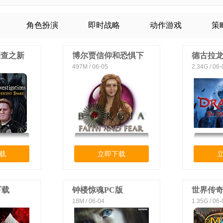
角色扮演
即时战略
动作游戏
策
调查之新
博尔贾信仰和恐惧下
德古拉
497M / 06-05
2.34G / 06-
文版下载
载
载
立即下载
下载
钟楼惊魂PC版
世界传奇
18M / 06-04
1.35G / 06-