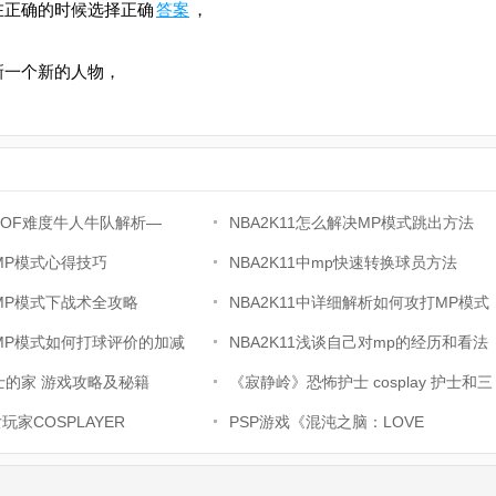
在正确的时候选择正确
答案
，
新一个新的人物，
1HOF难度牛人牛队解析—
NBA2K11怎么解决MP模式跳出方法
hunder
1MP模式心得技巧
NBA2K11中mp快速转换球员方法
11MP模式下战术全攻略
NBA2K11中详细解析如何攻打MP模式
11MP模式如何打球评价的加减
NBA2K11浅谈自己对mp的经历和看法
y博士的家 游戏攻略及秘籍
《寂静岭》恐怖护士 cosplay 护士和三
家COSPLAYER
角头
PSP游戏《混沌之脑：LOVE
ChuChu》近日公布了游戏的店