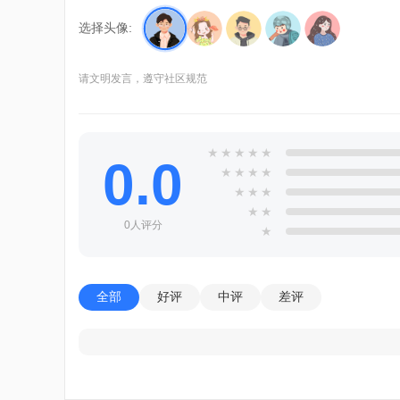
选择头像:
请文明发言，遵守社区规范
★
★
★
★
★
0.0
★
★
★
★
★
★
★
★
★
0人评分
★
全部
好评
中评
差评