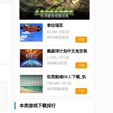
生存建造电脑游戏
泰拉瑞亚
63.3M
/
06-02
RPG角色扮演
下载
戴森球计划中文免安装
版下载
1.10G
/
07-06
SIM模拟经营
下载
饥荒船难DLC下载_饥
荒失落之船中文版下载
755.6M
/
03-15
AVG冒险游戏
下载
本类游戏下载排行