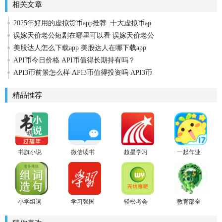
相关文章
2025年好用的虚拟货币app推荐_十大虚拟币ap
误嫁天价老公短剧在哪里可以看 误嫁天价老公
美股达人怎么下载app 美股达人在哪下载app
API币今日价格 API币值得长期持有吗？
API3币前景怎么样 API3币值得投资吗 API3币
精品推荐
书旗小说
微信读书
超星学习
一起作业
最新版
app
通最新版
学生安卓
版
小学组词
学习强国
轻松考会
教育部全
造句词典
2021安卓
计
国青少年
版
普法网客