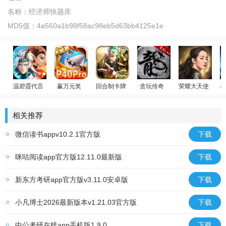
名称：
经济师快题库
MD5值：
4a560a1b98f58ac98eb5d63bb4125e1e
温碧霞代言
赢万元奖
回合制卡牌
贪玩传奇
荣耀大天使
斗
少年御灵师
姚记捕鱼
放置群雄
原始传奇
迪丽热巴代言
相关推荐
微信读书appv10.2.1官方版
下载
咪咕阅读app官方版12.11.0最新版
下载
新东方考研app官方版v3.11.0安卓版
下载
小凡博士2026最新版本v1.21.03官方版
下载
中公考研在线app手机版1.9.0
下载