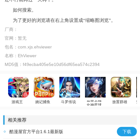
如何搜索。
为了更好的浏览请在右上角设置成“缩略图浏览”。
厂商：
官网：
暂无
包名：
com.xjs.ehviewer
名称：
EhViewer
MD5值：
f49ecba405e5e10d56df65ea574c2394
游戏王
姚记捕鱼
斗罗传说
女神星球
放置群雄
荣
斗罗大陆：武魂觉醒
游戏王：决斗链接
赢万元奖
放置卡牌
回合制卡牌
迪
相关推荐
酷漫屋官方平台1.6.1最新版
下载