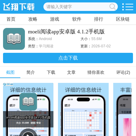
首页
攻略
游戏
软件
排行
区块链
moeli阅读app安卓版 4.1.2手机版
系统：
Android
大小：
55.6M
类型：
学习阅读
更新：
2026-07-02
点击下载
截图
简介
下载
文章
猜你喜欢
评论(2)