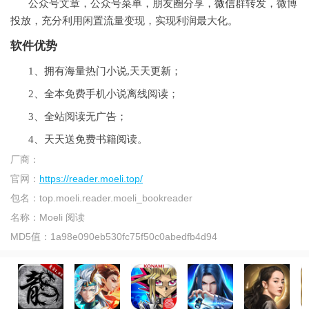
公众号文章，公众号菜单，朋友圈分享，
微信
群转发，微博
投放，充分利用闲置流量变现，实现利润最大化。
软件优势
1、拥有海量热门小说,天天更新；
2、全本免费手机小说离线阅读；
3、全站阅读无广告；
4、天天送免费书籍阅读。
厂商：
官网：
https://reader.moeli.top/
包名：
top.moeli.reader.moeli_bookreader
名称：
Moeli 阅读
MD5值：
1a98e090eb530fc75f50c0abedfb4d94