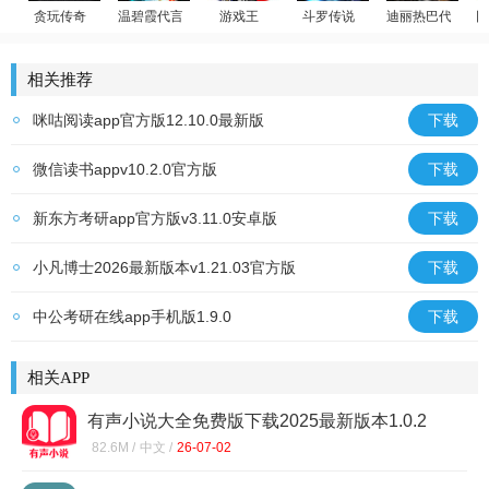
贪玩传奇
温碧霞代言
游戏王
斗罗传说
迪丽热巴代言
回
原始传奇
少年御灵师
游戏王：决斗链接
斗罗大陆：武魂觉醒
荣耀大天使
相关推荐
咪咕阅读app官方版12.10.0最新版
下载
微信读书appv10.2.0官方版
下载
新东方考研app官方版v3.11.0安卓版
下载
小凡博士2026最新版本v1.21.03官方版
下载
中公考研在线app手机版1.9.0
下载
相关APP
有声小说大全免费版下载2025最新版本1.0.2
82.6M /
中文 /
26-07-02