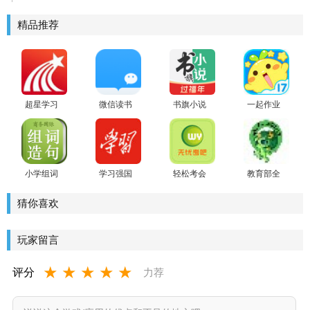
精品推荐
超星学习
微信读书
书旗小说
一起作业
通最新版
app
最新版
学生安卓
版
小学组词
学习强国
轻松考会
教育部全
造句词典
2021安卓
计
国青少年
版
普法网客
猜你喜欢
户端
玩家留言
★
★
★
★
★
评分
力荐