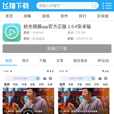
首页
攻略
游戏
软件
排行
区块链
拾光视频app官方正版 2.0.0安卓版
系统：
Android
大小：
51.5M
类型：
影音媒体
更新：
2026-07-02
资源已下架
截图
简介
下载
文章
猜你喜欢
评论(0)