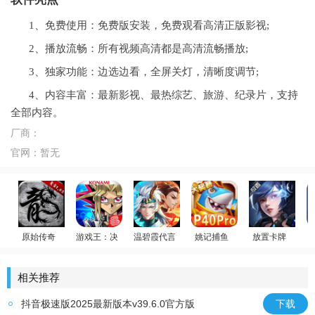
1、免费使用：免费版安装，免费观看高清正版影视;
2、播放流畅：所有视频高清都是高清流畅播放;
3、独家功能：边选边看，全屏关灯，清晰度调节;
4、内容丰富：最新影视、最热综艺、旅游、纪录片，支持
全部内容。
厂商：
官网：
暂无
原始传奇
游戏王：决斗链接
温碧霞代言
姚记捕鱼
放置卡牌
贪玩传奇
游戏王
少年御灵师
赢万元奖
女神星球
相关推荐
抖音极速版2025最新版本v39.6.0官方版
下载