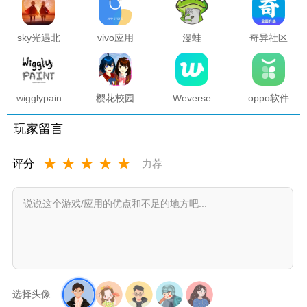
sky光遇北
vivo应用
漫蛙
奇异社区
觅全物品
商店官方
manwa2
复活版下
解锁版
正版
官方正版
载安装
2025最新
版本
wigglypaint
樱花校园
Weverse
oppo软件
抖动涂鸦
模拟器海
中文版安
商店官方
软件
底宫殿最
卓下载最
正版
玩家留言
新版
新版
★
★
★
★
★
评分
力荐
选择头像: