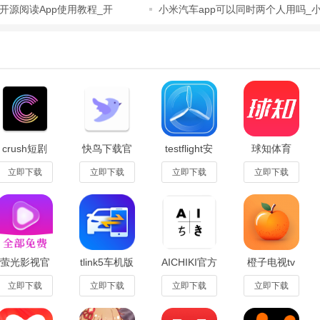
开源阅读App使用教程_开
小米汽车app可以同时两个人用吗_
钥匙怎么
crush短剧
快鸟下载官
testflight安
球知体育
app官方下
方正版v28
卓手机版
app安卓版
年龄，手机号码，
载安卓版
v3.2最新版
2.2.108
立即下载
立即下载
立即下载
立即下载
1.1.6
萤光影视官
tlink5车机版
AICHIKI官方
橙子电视tv
方正式版
安装包
正版安装包
官方
1.0.0安卓版
5.4.12
2.3.3
app5.0.2安
立即下载
立即下载
立即下载
立即下载
卓版