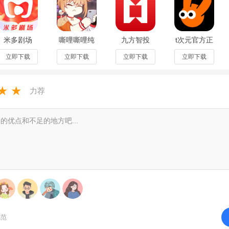
米多剧场
嘶哩嘶哩纯
九方智投
t次元官方正
app安卓最
净版2026最
app下载安
版2.1.4安卓
新版7.1.0.3
新版v3.2.5
装最新版
版
立即下载
立即下载
立即下载
立即下载
手机版
安卓版
4.30.0
★
★
力荐
规范