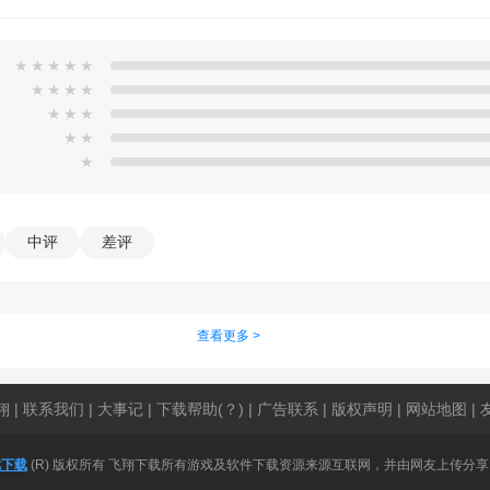
★
★
★
★
★
★
★
★
★
★
★
★
★
★
★
册了。
中评
差评
析，每一种数据都能够清楚明确的表示出来。
查看更多 >
通，不用消耗你的电话费，沟通更加的放心。
助，指导用户更轻松的操作app的每个功能。
翔
|
联系我们
|
大事记
|
下载帮助(？)
|
广告联系
|
版权声明
|
网站地图
|
流畅，帮助用户跨越空间地域随时随地会议。
戏下载
(R) 版权所有 飞翔下载所有游戏及软件下载资源来源互联网，并由网友上传分