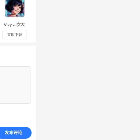
Vivy ai女友
伴侣app官
方版下载手
立即下载
机版3.2.0
发布评论