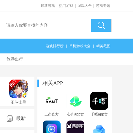
|
|
|
最新游戏
热门游戏
游戏大全
游戏专题
游戏排行榜
|
单机游戏大全
|
精美截图
旅游出行
相关APP
圣斗士星
矢手游
1.6.64.1
三条官方
心舟app官
千唔app官
最新
app下载
方正版
方正版
2026最新
版