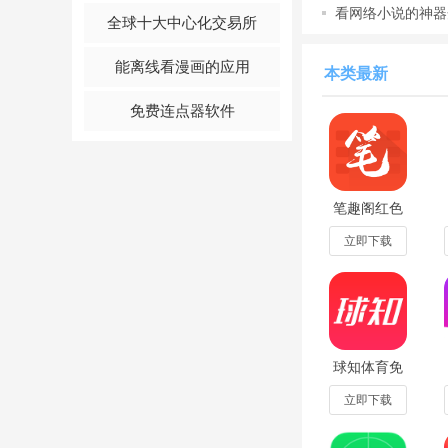
看网络小说的神器
全球十大中心化交易所
源阅读怎
能离线看漫画的应用
本类最新
免费连点器软件
笔趣阁红色
版免费版
然后填姓名，性别，
v5.3.0最新
立即下载
版
球知体育免
费2026最新
版v2.2.108
立即下载
安卓版