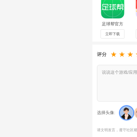
足球帮官方
最新版
v2.4.103安
立即下载
卓版
★
★
★
评分
选择头像:
请文明发言，遵守社区