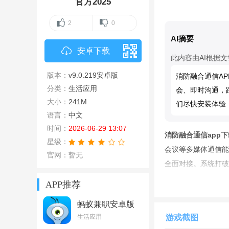
官方2025
2
0
AI摘要
安卓下载
此内容由AI根据
版本：
v9.0.219安卓版
消防融合通信A
分类：
生活应用
会、即时沟通，
大小：
241M
们尽快安装体验
语言：
中文
时间：
2026-06-29 13:07
消防融合通信app
星级：
会议等多媒体通信能
官网：暂无
全面对接。系统打破
效、智能、协同的通
APP推荐
官方说明
蚂蚁兼职安卓版
V2.1.6 官方最新版
生活应用
游戏截图
消防融合通信以IP