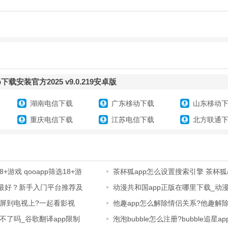
载安装官方2025 v9.0.219安卓版
湖南电信下载
广东移动下载
山东移动
重庆电信下载
江苏电信下载
北方联通
8+游戏 qooapp筛选18+游
茶杯狐app怎么设置搜索引擎 茶杯狐
引擎设置
个最好？新手入门平台推荐及
动漫共和国app正版在哪里下载_动
动漫官网
屏到电视上?一起看影视
他趣app怎么解除情侣关系?他趣解
系方法
不了吗_谷歌翻译app限制
泡泡bubble怎么注册?bubble追星a
外适用)