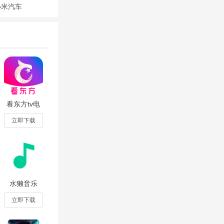
小米汽车
看东方tv电
视下载官方
正版v4.9.38
立即下载
安卓版
水獭音乐
(Otter
Music)官方
立即下载
版2.3.0-
preview安卓
版