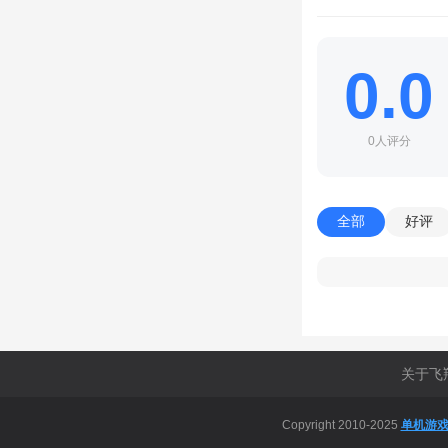
0.0
0人评分
身份证号码就可以注
全部
好评
软件亮点
1、支持区域形势分
2、你能进行电话沟
3、为你提供使用帮
关于飞
4、安全稳定，使用
Copyright 2010-2025
单机游
软件特色