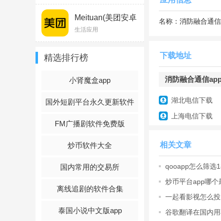
Meituan(美团安卓
名称：
消防融合通信
版)v11.6.404
生活应用
下载地址
精选排行榜
消防融合通信app下
小肾魔盒app
湖北电信下载
国外短剧平台永久更新软件
上海电信下载
FM广播剧软件免费版
相关文章
炒币软件大全
qooapp怎么筛选1
国内常用的交易所
戏步骤
炒币平台app哪
离线追剧的软件合集
炒币保姆
一起看影视怎么投
app投屏方
泰国小说中文版app
谷歌翻译在国内用
解决方案