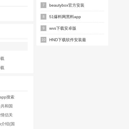
下载安装最新版
beautybox官方安装
7
安卓版
51爆料网黑料app
8
wvs下载安卓版
9
HND下载软件安装最
10
新版
下载
下载
app搜索
漫共和国
除情侣关
pp介绍(国