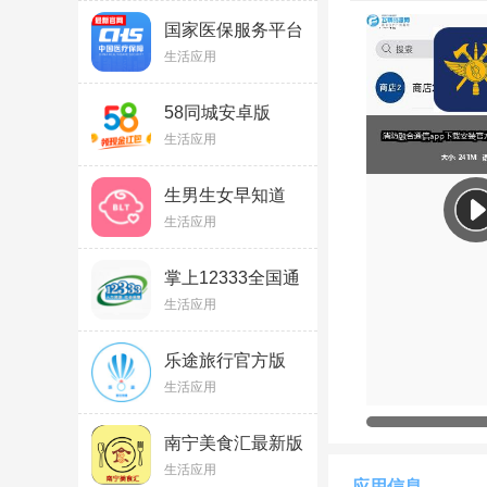
通信能力，并与现有
国家医保服务平台
接、实现互联互通和
app安卓版
生活应用
v1.3.30.8100 官方
最新版
功能优势
58同城安卓版
1、随时随地召集
多
v13.53.2官方最新
生活应用
版
2、可实时沟通交流
生男生女早知道
v1.0 安卓版
3、支持三种会议模
生活应用
消防融合通信怎么
掌上12333全国通
用版appv2.2.35安
生活应用
先点击app进入页面
卓版
乐途旅行官方版
v1.1.0
生活应用
南宁美食汇最新版
生活应用
应用信息