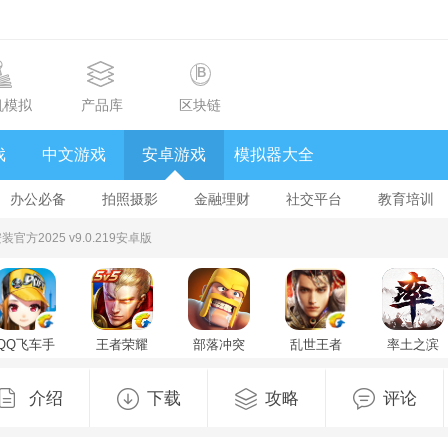
机模拟
产品库
区块链
戏
中文游戏
安卓游戏
模拟器大全
办公必备
拍照摄影
金融理财
社交平台
教育培训
方2025 v9.0.219安卓版
QQ飞车手
王者荣耀
部落冲突
乱世王者
率土之滨
游
v11.4.1.1
手游
v2.1.18.888
官方版
v1.57.0.44674
官方版
v18.109.1
2025最新
官方版
版v8.3.9最
介绍
下载
攻略
评论
新版