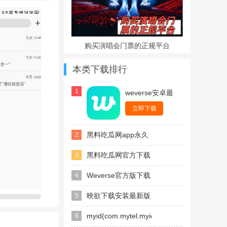
件终端进行对
购买演唱会门票的正规平台
本类下载排行
1
weverse安卓最
新版
音等控制
立即下载
黑料吃瓜网app永久
2
官方版
黑料吃瓜网官方下载
3
最新版
Weverse官方版下载
4
最新2026安卓版
映欲下载安装最新版
5
本2026
myid(com.mytel.myid)
6