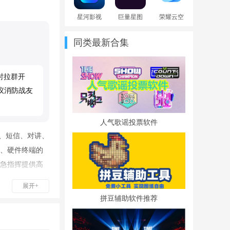
星河影视
巨量星图
荣耀云空
TV版电视
app下载官
间app下载
盒子app内
方版
安装最新
同类最新合集
置源版
版
时拉群开
议消防战友
人气歌谣投票软件
、短信、对讲、
、硬件终端的
急指挥提供高
展开+
拼豆辅助软件推荐
、会议等多媒体