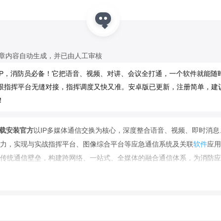
文章内容自动生成，并已由人工审核
PP，消防员必备！它把语音、视频、对讲、会议全打通，一个软件就能随
跟指挥平台无缝对接，指挥调度又快又准。安卓版已更新，注册简单，建
！
下载安装官方
以IP多媒体通信交换为核心，深度整合语音、视频、即时消息
力，实现与实战指挥平台、图像综合平台等应急通信系统及关联
软件
应用
传统通信壁垒，构建跨网络、一站式、全媒体的融合通信体系，为消防应
信保障。
多媒体通信交换为核心，一体化集成语音、视频、即时消息、短信、对讲