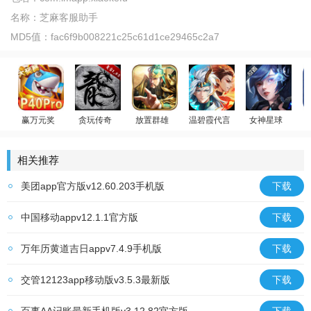
名称：
芝麻客服助手
MD5值：
fac6f9b008221c25c61d1ce29465c2a7
赢万元奖
贪玩传奇
放置群雄
温碧霞代言
女神星球
放置卡牌
姚记捕鱼
原始传奇
回合制卡牌
少年御灵师
相关推荐
美团app官方版v12.60.203手机版
下载
中国移动appv12.1.1官方版
下载
万年历黄道吉日appv7.4.9手机版
下载
交管12123app移动版v3.5.3最新版
下载