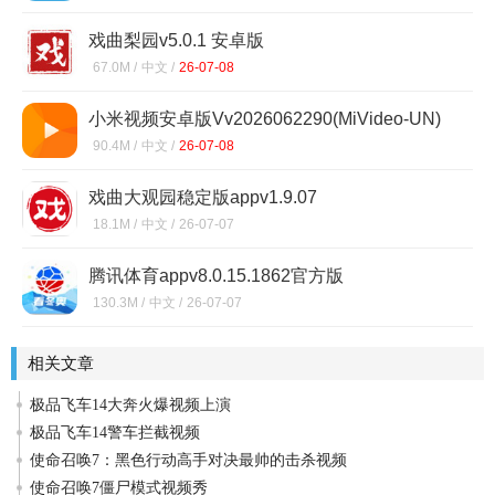
戏曲梨园v5.0.1 安卓版
67.0M /
中文 /
26-07-08
小米视频安卓版Vv2026062290(MiVideo-UN)
90.4M /
中文 /
26-07-08
戏曲大观园稳定版appv1.9.07
18.1M /
中文 /
26-07-07
腾讯体育appv8.0.15.1862官方版
130.3M /
中文 /
26-07-07
相关文章
极品飞车14大奔火爆视频上演
极品飞车14警车拦截视频
使命召唤7：黑色行动高手对决最帅的击杀视频
使命召唤7僵尸模式视频秀