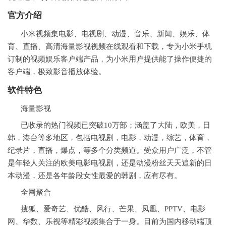
官方介绍
小米视频集电影、电视剧、
动漫
、音乐、新闻、娱乐、体
育、直播、高清海量影视视频在线观看和下载，专为小米手机
订制的视频娱乐客户端产品，为小米用户提供能了操作便捷的
客户端，极致影音播放体验。
软件特色
海量影视
已收录的热门视频已突破10万部；涵盖了大陆，欧美，日
韩，港台等多地区，包括电视剧，电影，动漫，综艺，体育，
纪录片，直播，爆点，等多个分类频道。受众用户广泛，不管
是年轻人关注的欧美电影电视剧，还是动漫粉丝天天追新的日
本动漫，还是各年龄段女性最爱的韩剧，应有尽有。
全网聚合
搜狐、爱奇艺、优酷、风行、芒果、凤凰、PPTV、电影
网、华数、乐视等精彩视频集合于一身。目前为国内移动端顶