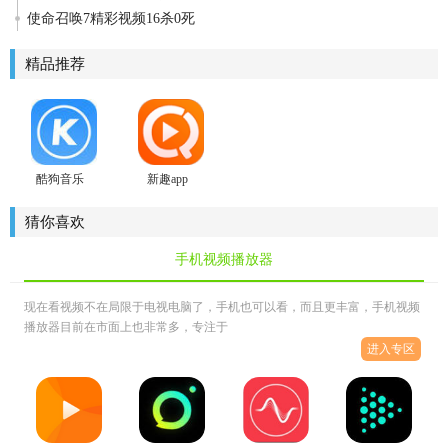
使命召唤7精彩视频16杀0死
精品推荐
酷狗音乐
新趣app
猜你喜欢
手机视频播放器
现在看视频不在局限于电视电脑了，手机也可以看，而且更丰富，手机视频
播放器目前在市面上也非常多，专注于
进入专区