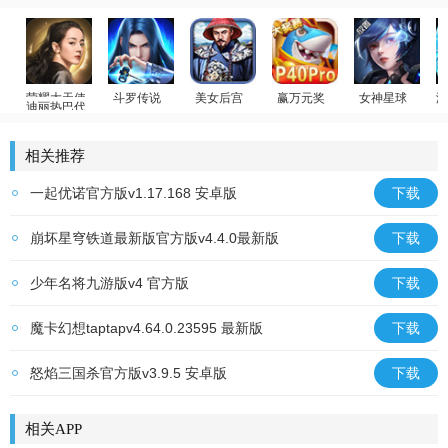
迪丽热巴代言
斗罗传说
美女后宫
赢万元奖
女神星球
温
荣耀大天使
斗罗大陆：武魂觉醒
官居一品
姚记捕鱼
放置卡牌
少
相关推荐
一起优诺官方版v1.17.168 安卓版
下载
崩坏星穹铁道最新版官方版v4.4.0最新版
下载
少年名将九游版v4 官方版
下载
魔卡幻想taptapv4.64.0.23595 最新版
下载
怒焰三国杀官方版v3.9.5 安卓版
下载
相关APP