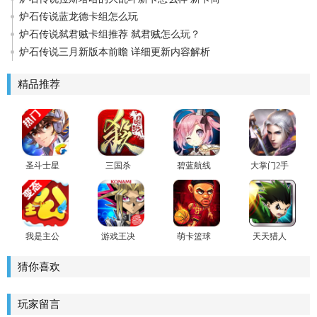
炉石传说蓝龙德卡组怎么玩
炉石传说弑君贼卡组推荐 弑君贼怎么玩？
炉石传说三月新版本前瞻 详细更新内容解析
精品推荐
圣斗士星
三国杀
碧蓝航线
大掌门2手
矢手游
官方版
游
我是主公
游戏王决
萌卡篮球
天天猎人
BT版手游
斗链接官
(球星云集)
安卓版
方版
猜你喜欢
玩家留言