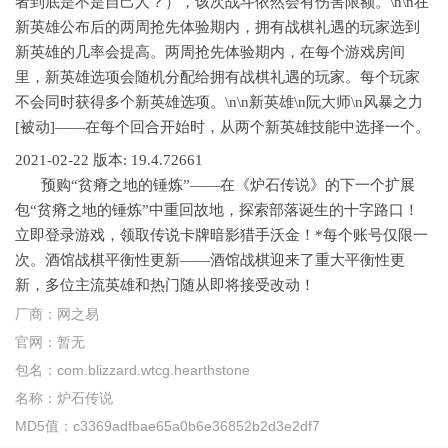
者到底是不是自己人？），该次战斗依然会有伤害限额。\n\n在
新英雄公布后的两周抢先体验期内，拥有战棋礼遇的玩家选到
新英雄的几率会提高。两周抢先体验期内，在每个游戏房间
里，新英雄选项会随机分配给拥有战棋礼遇的玩家。每个玩家
不会同时获得多个新英雄选项。\n\n新英雄\n阮大师\n风暴之力
[被动]——在每个回合开始时，从两个新英雄技能中选择一个。
2021-02-22
版本: 19.4.72661
预购“贫瘠之地的锤炼”——在《炉石传说》的下一个扩展
包“贫瘠之地的锤炼”中重回故地，探索部落诞生的十字路口！
立即登录游戏，领取传说卡牌暗影猎手沃金！*每个账号仅限一
次。酒馆战棋平衡性更新——酒馆战棋迎来了重大平衡性更
新，多位主流英雄和热门随从即将接受改动！
厂商：
网之易
官网：
暂无
包名：
com.blizzard.wtcg.hearthstone
名称：
炉石传说
MD5值：
c3369adfbae65a0b6e36852b2d3e2df7