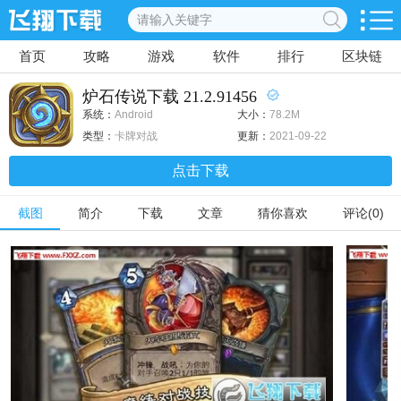
首页
攻略
游戏
软件
排行
区块链
炉石传说下载 21.2.91456
系统：
Android
大小：
78.2M
类型：
卡牌对战
更新：
2021-09-22
点击下载
截图
简介
下载
文章
猜你喜欢
评论(0)