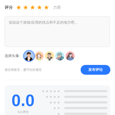
★
★
★
★
★
评分
力荐
选择头像:
发布评论
请文明发言，遵守社区规范
★
★
★
★
★
0.0
★
★
★
★
★
★
★
★
★
0人评分
★