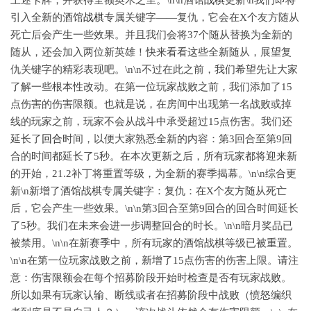
上述卡牌，并获得全额奥术之尘。\n\n酒馆
战棋
更新\n我们即将
引入全新的酒馆
战棋
专属关键字——复仇，它会在X个友方随从
死亡后会产生一些效果。并且我们会将37个随从替换为全新的
随从，还会加入两位新英雄！快来看看这些全新随从，展望复
仇关键字的精彩表现吧。\n\n不过在此之前，我们希望先让大家
了解一些根本性改动。在第一位玩家战败之前，我们添加了15
点伤害的伤害限额。也就是说，在房间中出现第一名战败或掉
线的玩家之前，玩家不会从战斗中承受超过15点伤害。我们还
延长了
回合
时间，以便大家熟悉全新的内容：第3回合至第9回
合的时间都延长了5秒。在本次更新之后，所有玩家都将迎来新
的开始，21.2补丁将重置等级，为全新的赛季揭幕。\n\n综合更
新\n新增了酒馆战棋专属关键字：复仇：在X个友方随从死亡
后，它会产生一些效果。\n\n第3回合至第9回合的回合时间延长
了5秒。我们在未来会进一步调整回合的时长。\n\n暗月奖品已
被禁用。\n\n在新赛季中，所有玩家的酒馆战棋等级已被重置。
\n\n在第一位玩家战败之前，新增了15点伤害的伤害上限。请注
意：伤害限额会在每个招募阶段开始时检查是否有玩家战败。
所以如果有玩家认输、断线或者在招募阶段中战败（愤怒编织