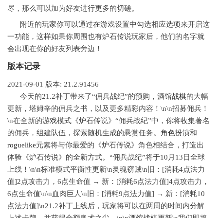
尽，那么可以加为好友进行更多的切磋。
附近的玩家你可以通过在游戏设置中勾选相应选项来开启这
一功能，这样如果你周围也有炉石传说玩家后，他们的名字就
会出现在你的好友列表旁边！
版本记录
2021-09-01
版本: 21.2.91456
今天的21.2补丁带来了“佣兵战纪”的预购，酒馆
战棋
的大幅
更新，塔姆辛的佣兵之书，以及更多精彩内容！\n\n招募佣兵！
\n在全新的游戏模式《炉石传说》“佣兵战纪”中，你将收集著名
的佣兵，组建队伍，探索随机生成的悬赏任务。
角色
扮演
和
roguelike
元素将与你最爱的《炉石传说》角色相结合，打造出
体验《炉石传说》的全新方式。“佣兵战纪”将于10月13日全球
上线！\n\n标准模式平衡性更新\n灵魂窃贼\n旧：[消耗4点法力
值]2点攻击力，6点生命值 → 新：[消耗6点法力值]4点攻击力，
6点生命值\n\n血肉巨人\n旧：[消耗9点法力值] → 新：[消耗10
点法力值]\n21.2补丁上线后，玩家将可以在两周的时间内分解