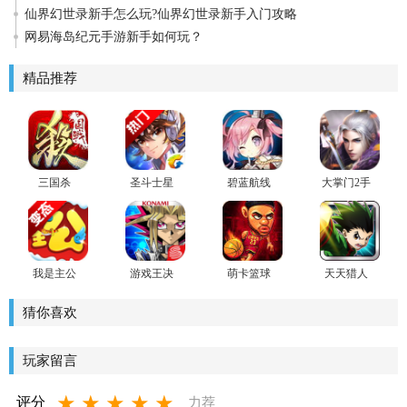
仙界幻世录新手怎么玩?仙界幻世录新手入门攻略
网易海岛纪元手游新手如何玩？
精品推荐
三国杀
圣斗士星
碧蓝航线
大掌门2手
矢手游
官方版
游
我是主公
游戏王决
萌卡篮球
天天猎人
BT版手游
斗链接官
(球星云集)
安卓版
方版
猜你喜欢
玩家留言
★
★
★
★
★
评分
力荐