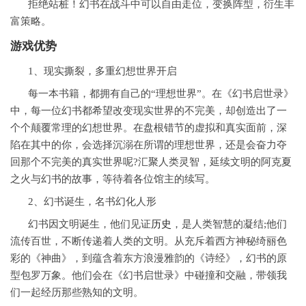
拒绝站桩！幻书在战斗中可以自由走位，变换阵型，衍生丰
富策略。
游戏优势
1、现实撕裂，多重幻想世界开启
每一本书籍，都拥有自己的“理想世界”。在《幻书启世录》
中，每一位幻书都希望改变现实世界的不完美，却创造出了一
个个颠覆常理的幻想世界。在盘根错节的虚拟和真实面前，深
陷在其中的你，会选择沉溺在所谓的理想世界，还是会奋力夺
回那个不完美的真实世界呢?汇聚人类灵智，延续文明的阿克夏
之火与幻书的故事，等待着各位馆主的续写。
2、幻书诞生，名书幻化人形
幻书因文明诞生，他们见证
历史
，是人类智慧的凝结;他们
流传百世，不断传递着人类的文明。从充斥着西方神秘绮丽色
彩的《神曲》，到蕴含着东方浪漫雅韵的《诗经》，幻书的原
型包罗万象。他们会在《幻书启世录》中碰撞和交融，带领我
们一起经历那些熟知的文明。