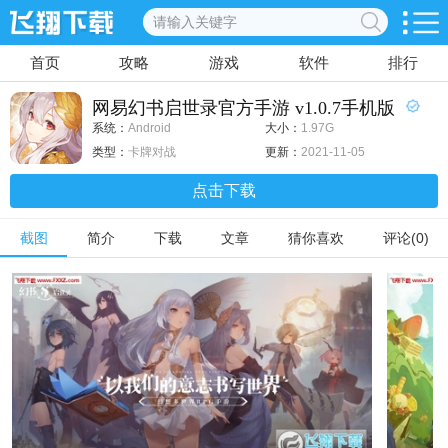
首页
攻略
游戏
软件
排行
网易幻书启世录官方手游 v1.0.7手机版
系统：
Android
大小：
1.97G
类型：
卡牌对战
更新：
2021-11-05
点击下载
截图
简介
下载
文章
猜你喜欢
评论(0)