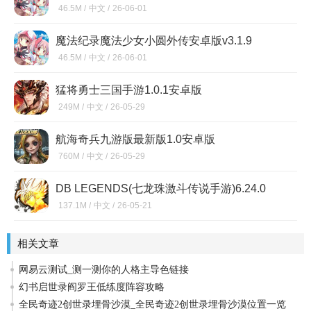
46.5M /
中文 /
26-06-01
魔法纪录魔法少女小圆外传安卓版v3.1.9
46.5M /
中文 /
26-06-01
猛将勇士三国手游1.0.1安卓版
249M /
中文 /
26-05-29
航海奇兵九游版最新版1.0安卓版
760M /
中文 /
26-05-29
DB LEGENDS(七龙珠激斗传说手游)6.24.0
137.1M /
中文 /
26-05-21
相关文章
网易云测试_测一测你的人格主导色链接
幻书启世录阎罗王低练度阵容攻略
全民奇迹2创世录埋骨沙漠_全民奇迹2创世录埋骨沙漠位置一览