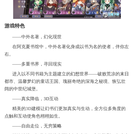
游戏特色
——中外名著，幻化现世
在阿克夏书馆中，中外名著化身成以书为名的使者，伴你左
右。
——多重书界，寻回现实
进入以不同书籍为主题建立的
幻想
世界——破败荒凉的
末日
都市、温馨梦幻的童话王国、瑰丽奇绝的深海之秘境、恢弘壮
阔的中世纪城堡。
——真实降临，
3D
互动
精美的3D建模让幻书们更加真实与生动，全方位多角度的
点触和互动使角色栩栩如生。
——自由走位，无穷
策略