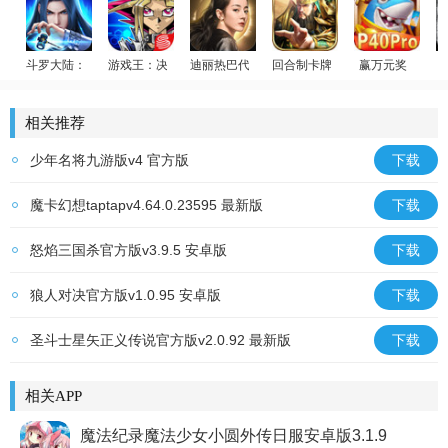
斗罗大陆：武魂觉醒
游戏王：决斗链接
迪丽热巴代言
回合制卡牌
赢万元奖
斗罗传说
游戏王
荣耀大天使
放置群雄
姚记捕鱼
相关推荐
少年名将九游版v4 官方版
下载
魔卡幻想taptapv4.64.0.23595 最新版
下载
怒焰三国杀官方版v3.9.5 安卓版
下载
狼人对决官方版v1.0.95 安卓版
下载
圣斗士星矢正义传说官方版v2.0.92 最新版
下载
相关APP
魔法纪录魔法少女小圆外传日服安卓版3.1.9