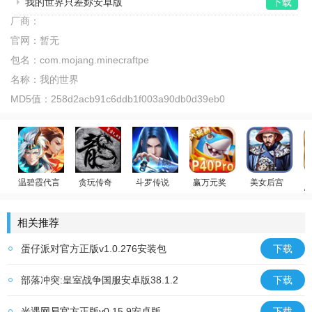
我的世界只差妳安卓版
下载
厂商：
官网：
暂无
包名：
com.mojang.minecraftpe
名称：
我的世界
MD5值：
258d2acb91c6ddb1f003a90db0d39eb0
温碧霞代言
贪玩传奇
斗罗传说
赢万元奖
美女后宫
回
少年御灵师
原始传奇
斗罗大陆：武魂觉醒
姚记捕鱼
官居一品
相关推荐
蛋仔派对官方正版v1.0.276安装包
下载
部落冲突:皇室战争国服安卓版38.1.2
下载
光遇网易官方正版v0.15.9安卓版
下载