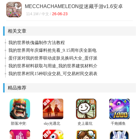
MECCHACHAMELEON捉迷藏手游v1.6安卓
版
114.1M /
中文 /
26-06-23
相关文章
我的世界铁傀儡制作方法教程
我的世界周年庆爆料抢先看_9.15周年庆全新电
蛋仔派对我的世界联动皮肤兑换码大全_蛋仔派
我的世界材料获取与用途_我的世界建筑材料介
我的世界村民15种职业交易_可交易村民交易表
精品推荐
部落冲突:
sky光遇北
史上最坑
千炮捕鱼
皇室战争
觅全物品
爹的游戏
大赛免费
国服安卓
解锁版
下分版