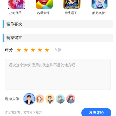
版
小时代手
酱爆大乱
街头霸王
酷跑奥特
游(郭敬明
跳手游
拼图魂(动
曼正版系
监制)官方
作三消)手
列
猜你喜欢
版
游
玩家留言
★
★
★
★
★
评分
力荐
选择头像:
发布评论
请文明发言，遵守社区规范