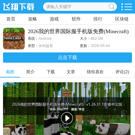
首页
攻略
游戏
软件
排行
区块链
2026我的世界国际服手机版免费(Minecraft)
v1.26.31.1安卓中文版
系统：
Android
大小：
862.5M
类型：
休闲益智
更新：
2026-05-04
点击下载
截图
简介
下载
文章
猜你喜欢
评论(2)