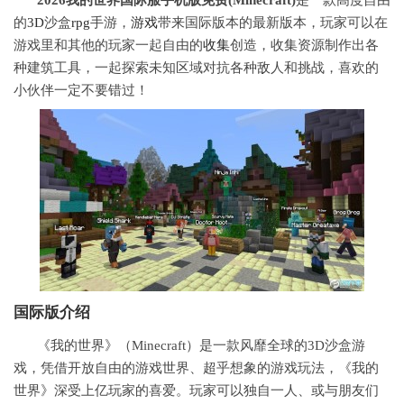
的
3D
沙盒
rpg
手游，
游戏
带来国际版本的最新版本，玩家可以在
游戏里和其他的玩家一起自由的
收集
创造，收集资源制作出各
种建筑工具，一起探索未知区域对抗各种敌人和挑战，喜欢的
小伙伴一定不要错过！
国际版介绍
《我的世界》（Minecraft）是一款风靡全球的3D沙盒游
戏，凭借开放自由的游戏世界、超乎想象的游戏玩法，《我的
世界》深受上亿玩家的喜爱。玩家可以独自一人、或与朋友们