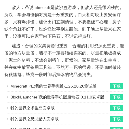
敌人：虽说minecraft是款沙盘游戏，但敌人还是很凶残的。
所以，学会与怪物对抗是十分重要的，白天相对晚上要安全许
多，只有爆炸怪，建议出门立刻清理，不要抱侥幸心理，房子
缺个角就不好了，蜘蛛怪没事别去惹他。到了晚上尽量呆在家
里，没事可以在家里向下采石，不过记得点灯。
建造
：合理的采集资源很重要，合理的利用资源更重要，能
省的地方尽量省，墙壁不一定要结结实实的。尽量把地板换成
非泥土的材料，不然会刷猪羊，挺烦的。家尽量造在出生点，
并在家中放置备用工具箱，不然万一死的很远，还要临时做装
备很尴尬，毕竟一段时间后掉落的物品会消失。
Minecraft PE(我的世界手机版)1.26.20.26测试版
下载
BlockLauncher(我的世界手机版启动器)0.11.0安卓版
下载
我的世界之求生岛安卓版
下载
我的世界之恐龙猎人安卓版
下载