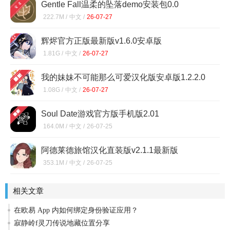
Gentle Fall温柔的坠落demo安装包0.0
222.7M /
中文 /
26-07-27
辉烬官方正版最新版v1.6.0安卓版
1.81G /
中文 /
26-07-27
我的妹妹不可能那么可爱汉化版安卓版1.2.2.0
1.08G /
中文 /
26-07-27
Soul Date游戏官方版手机版2.01
164.0M /
中文 /
26-07-25
阿德莱德旅馆汉化直装版v2.1.1最新版
353.1M /
中文 /
26-07-25
相关文章
在欧易 App 内如何绑定身份验证应用？
寂静岭f灵刀传说地藏位置分享