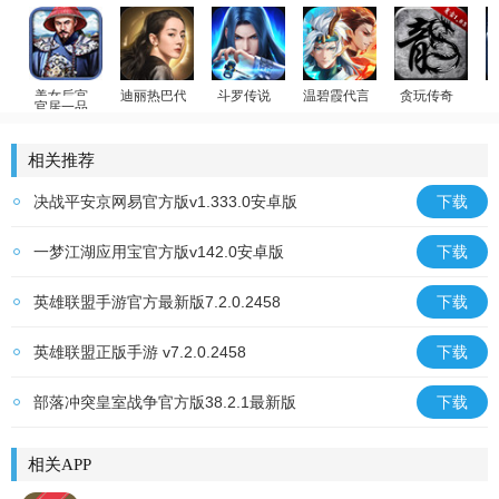
官居一品
迪丽热巴代言
斗罗传说
温碧霞代言
贪玩传奇
荣耀大天使
美女后宫
斗罗大陆：武魂觉醒
少年御灵师
原始传奇
相关推荐
决战平安京网易官方版v1.333.0安卓版
下载
一梦江湖应用宝官方版v142.0安卓版
下载
英雄联盟手游官方最新版7.2.0.2458
下载
英雄联盟正版手游 v7.2.0.2458
下载
部落冲突皇室战争官方版38.2.1最新版
下载
相关APP