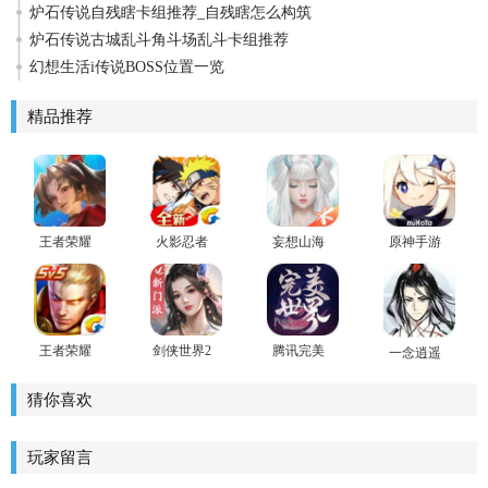
炉石传说自残瞎卡组推荐_自残瞎怎么构筑
炉石传说古城乱斗角斗场乱斗卡组推荐
幻想生活i传说BOSS位置一览
精品推荐
王者荣耀
火影忍者
妄想山海
原神手游
国际版
忍者新世
腾讯官方
honor of
代手游
版
kings官方
最新版
王者荣耀
剑侠世界2
腾讯完美
一念逍遥
官方版
世界手游
官方版手
游
猜你喜欢
玩家留言