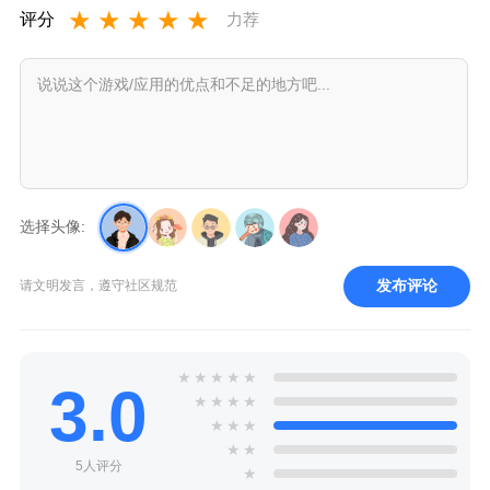
★
★
★
★
★
评分
力荐
选择头像:
发布评论
请文明发言，遵守社区规范
★
★
★
★
★
3.0
★
★
★
★
★
★
★
★
★
5人评分
★