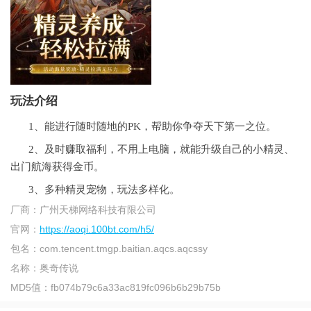
玩法介绍
1、能进行随时随地的PK，帮助你争夺天下第一之位。
2、及时赚取福利，不用上电脑，就能升级自己的小精灵、
出门航海获得金币。
3、多种精灵宠物，玩法多样化。
厂商：
广州天梯网络科技有限公司
官网：
https://aoqi.100bt.com/h5/
包名：
com.tencent.tmgp.baitian.aqcs.aqcssy
名称：
奥奇传说
MD5值：
fb074b79c6a33ac819fc096b6b29b75b