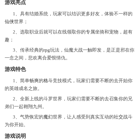
游戏亮点
1、具有结婚系统，玩家可以结识更多好友，体验不一样的
仙侠
世界；
2、选取职业后就可以在线领取你的专属坐骑和宠物，超有
趣；
3、传承经典的
rpg
玩法，仙魔大战一触即发，是正是邪在你
一念之间，悲欢离合爱恨情仇。
游戏特色
1、简单畅爽的
格斗
竞技模式，玩家们需要不断的去开始你
的英雄成名之旅。
2、全新上线的斗罗世界，玩家们需要不断的去召集你的兄
弟们一起翱翔九州。
3、气势恢宏的
魔幻
世界，让人感受到真实互动的
社交
战斗
为你开始。
游戏说明