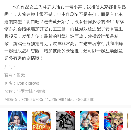
本次作品女主为斗罗大陆女一号小舞，我相信大家都非常熟
悉了，人物建模非常不错，但本作
剧情
不是主打，而是直奔主
题的类型！明白吧？进去就开始了，没有任何多余的BB！后续
该系列会陆续增加其它女主主题，而且游戏还适配了安卓吉里
模拟
器，就很方便！最新的引擎打造而成，建模设计很是精
致，游戏任务预览可见，质量非常高。在这里玩家可以和小舞
一起组队战斗冒险，增加彼此的亲密度，还可以一起互动触发
超多有趣的剧情哦！
厂商：
官网：
暂无
包名：
lybh.dldlxwp
名称：
斗罗大陆小舞篇
MD5值：
928c2b700e41a26e9f845bca490d0280