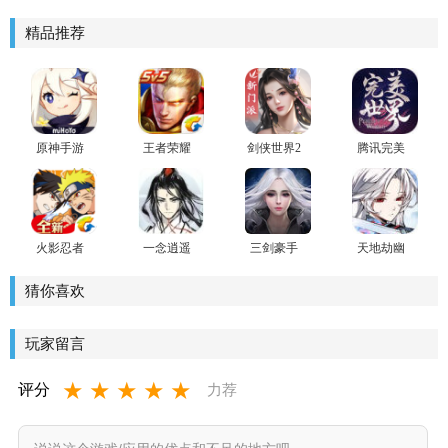
攻略
精品推荐
原神手游
王者荣耀
剑侠世界2
腾讯完美
官方版
世界手游
火影忍者
一念逍遥
三剑豪手
天地劫幽
忍者新世
官方版手
游正版
城再临官
代手游
游
方版
猜你喜欢
玩家留言
★
★
★
★
★
评分
力荐