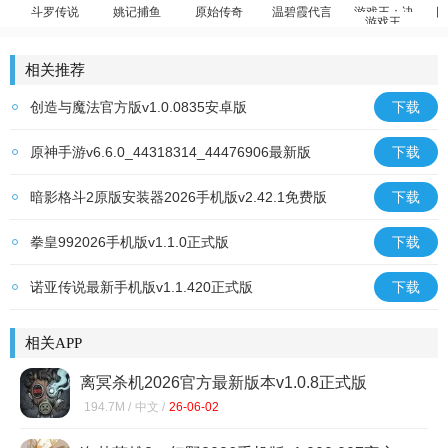
斗罗传说
姚记捕鱼
原始传奇
温碧霞代言
游戏王
回
斗罗大陆：武魂觉醒
赢万元奖
贪玩传奇
少年御灵师
游戏王：决斗链
相关推荐
创造与魔法官方版v1.0.0835安卓版
下载
原神手游v6.6.0_44318314_44476906最新版
下载
暗影格斗2原版安装器2026手机版v2.42.1免费版
下载
拳皇992026手机版v1.1.0正式版
下载
诺亚传说最新手机版v1.1.420正式版
下载
相关APP
离冥杀机2026官方最新版本v1.0.8正式版
194.7M /
中文 /
26-06-02