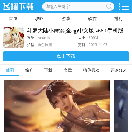
首页
攻略
游戏
软件
排行
斗罗大陆小舞篇(全cg)中文版 v68.0手机版
系统：
Android
大小：
806M
类型：
角色扮演
更新：
2025-11-07
点击下载
截图
简介
下载
文章
猜你喜欢
评论(16)