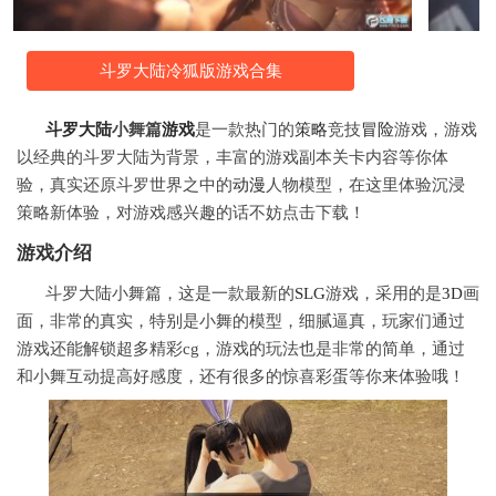
斗罗大陆冷狐版游戏合集
斗罗大陆
小舞篇
游戏
是一款热门的
策略
竞技
冒险
游戏，游戏
以经典的斗罗大陆为背景，丰富的游戏副本关卡内容等你体
验，真实还原斗罗世界之中的
动漫
人物模型，在这里体验沉浸
策略新体验，对游戏感兴趣的话不妨点击下载！
游戏介绍
斗罗大陆小舞篇，这是一款最新的
SLG
游戏，采用的是
3D
画
面，非常的真实，特别是小舞的模型，细腻逼真，玩家们通过
游戏还能解锁超多精彩cg，游戏的玩法也是非常的简单，通过
和小舞互动提高好感度，还有很多的惊喜彩蛋等你来体验哦！