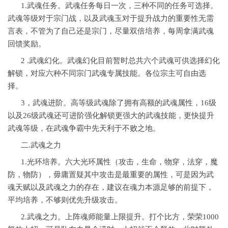
1.武魂任务。武魂任务每日一次，三种不同的任务可选择。
武魂等级对于宗门战，以及武魂玉对于提升战力的重要性无需
言表，不管为了自己还是宗门，尽量双倍培养，每周拿满武魂
回馈奖励。
2 .武魂幻化。武魂幻化目前暂时总共六个武魂可供选择幻化
解锁，对应六种不同宗门武魂专属技能。各位宗主可自由选
择。
3，武魂进阶。高等级武魂除了拥有高额的武魂属性，16级
以及26级武魂还可进阶强化解锁更强大的武魂技能，更快提升
武魂等级，在武魂争霸中先天利于不败之地。
二.武魂之力
1.光环培养。六大光环属性（攻击，生命，物穿，法穿，魔
防，物防），毋庸置疑其中攻击是最重要的属性，可是因为武
魂天赋以及武魂之力的存在，建议在魂力本源足够的前提下，
平均培养，不够则优先升级攻击。
2.武魂之力。上阵魂师能量上限提升。打个比方，荣荣1000