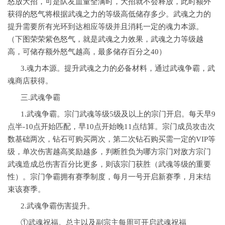
怒放大招，可是队友血量全满时，大招就不会释放，此时额外
获得的怒气将根据武魂之力的等级高低储存多少。武魂之力的
提升需要所有光环到达相应等级并且消耗一定的魂力本源。
（下图荣荣紫色怒气，就是武魂之力效果，武魂之力等级越
高，可储存额外怒气越高，最多储存百分之40）
3.魂力本源。提升武魂之力的必备材料，通过武魂争霸，武
魂商店获得。
三.武魂争霸
1.武魂争霸。宗门武魂等级5级及以上的宗门开启。每天早9
点半-10点开始匹配，早10点开始晚11点结算。宗门成员攻击次
数基础两次，钻石可购买两次，第二次钻石购买需一定的VIP等
级，单次伤害越高奖励越多，判断胜负为哪方宗门对敌方宗门
武魂造成总伤害百分比更多，则该宗门获胜（武魂等级的重要
性）。宗门争霸拥有赛季制度，每月一号开启新赛季，月末结
束该赛季。
2.武魂争霸伤害提升。
①武魂祝福。总主以及副宗主每周可开启武魂祝福