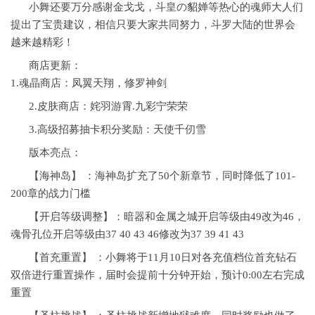
小舞还要万分感谢金戈戈，斗皇の貂婵等热心的魂师大人们
提出了宝贵建议，相信只要大家共同努力，斗罗大陆的世界会
越来越精彩！
商店更新：
1.魂晶商店：凤翼天翔，修罗神剑
2.皮肤商店：姹羽游霄.九彩宁荣荣
3.高级招募抽卡积分奖励：天使千仞雪
版本亮点：
【海神岛】 ：海神岛扩充了50个新章节，同时降低了101-
200章的战力门槛
【开启等级调整】：暗器和金属之城开启等级由49改为46，
魂骨孔位开启等级由37 40 43 46修改为37 39 41 43
【首充重置】 ：小舞将于11月10日对各充值档位首充钻石
双倍进行重置操作，届时会提前十分钟开始，预计0:00左右完成
重置