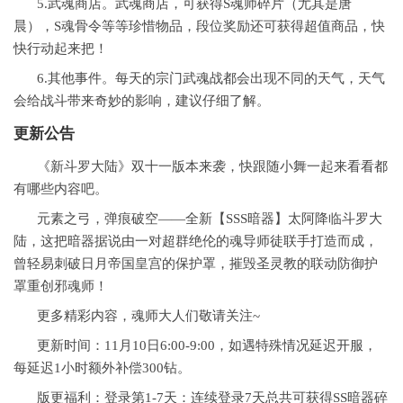
5.武魂商店。武魂商店，可获得S魂师碎片（尤其是唐
晨），S魂骨令等等珍惜物品，段位奖励还可获得超值商品，快
快行动起来把！
6.其他事件。每天的宗门武魂战都会出现不同的天气，天气
会给战斗带来奇妙的影响，建议仔细了解。
更新公告
《新斗罗大陆》双十一版本来袭，快跟随小舞一起来看看都
有哪些内容吧。
元素之弓，弹痕破空——全新【SSS暗器】太阿降临斗罗大
陆，这把暗器据说由一对超群绝伦的魂导师徒联手打造而成，
曾轻易刺破日月帝国皇宫的保护罩，摧毁圣灵教的联动防御护
罩重创邪魂师！
更多精彩内容，魂师大人们敬请关注~
更新时间：11月10日6:00-9:00，如遇特殊情况延迟开服，
每延迟1小时额外补偿300钻。
版更福利：登录第1-7天：连续登录7天总共可获得SS暗器碎