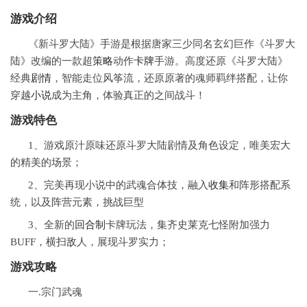
游戏
介绍
《新斗罗大陆》手游是根据唐家三少同名玄幻巨作《斗罗大
陆》改编的一款超
策略
动作
卡牌
手游。高度还原《斗罗大陆》
经典
剧情
，智能走位风筝流，还原原著的魂师羁绊搭配，让你
穿越
小说
成为主角，体验真正的之间战斗！
游戏特色
1、游戏原汁原味还原斗罗大陆剧情及角色设定，唯美宏大
的精美的场景；
2、完美再现小说中的武魂合体技，融入
收集
和阵形搭配系
统，以及阵营元素，挑战巨型
3、全新的
回合制
卡牌玩法，集齐史莱克七怪附加强力
BUFF，横扫敌人，展现斗罗实力；
游戏攻略
一.宗门武魂