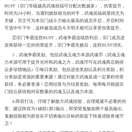
BUFF（宗门等级越高武魂祝福可分配次数越多），伤害提升，
时间为24小时。当遇到旗鼓相当的对手，武魂祝福就显得尤为
关键，宗主可为本宗门战斗力输出最高的成员开启，开启时间
可选中午下午，这样被选成员今天明天都可以享受伤害提升。
②宗门争霸连胜BUFF，武魂争霸连续胜利后，宗门成员进
攻将获得一定的伤害提升，宗门争霸失败后，连胜BUFF消失。
3，武魂争霸奖励。包括武魂玉魂力本源武魂币（武魂玉魂
力本源可用于提升光环和武魂之力，武魂币可在武魂商店购得
众多珍惜物品）①每日奖励。包括进攻奖励以及积分奖励，积
分奖励是资源的重要
来源
！通过对敌方武魂造成一定累积伤害
获得，务必要拿满！②周结算与月结算奖励。每周每月根据宗
门段位获得相对应数量的武魂玉以及魂力本源。
4.阵容打法。仔细了解敌方武魂技能，合理规避不必要的伤
害。建议阵容为1辅助1群2输出，即荣荣鬼魅加两个最高输出。
鬼魅技能都为群攻在不切换输出目标的前提下快速清除兽魂守
卫！