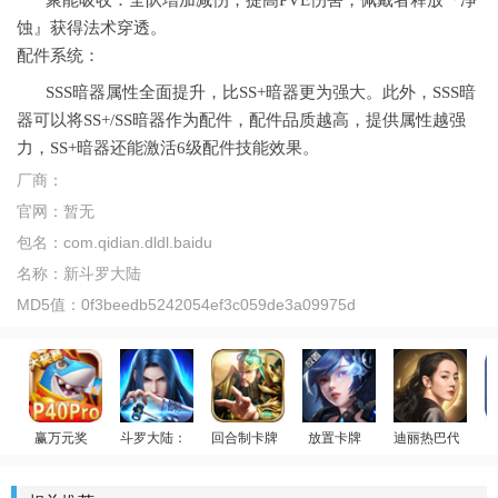
聚能吸收：全队增加减伤，提高PVE伤害，佩戴者释放『净
蚀』获得法术穿透。
配件系统：
SSS暗器属性全面提升，比SS+暗器更为强大。此外，SSS暗
器可以将SS+/SS暗器作为配件，配件品质越高，提供属性越强
力，SS+暗器还能激活6级配件技能效果。
厂商：
官网：
暂无
包名：
com.qidian.dldl.baidu
名称：
新斗罗大陆
MD5值：
0f3beedb5242054ef3c059de3a09975d
赢万元奖
斗罗大陆：武魂觉醒
回合制卡牌
放置卡牌
迪丽热巴代言
斗罗传说
姚记捕鱼
放置群雄
女神星球
荣耀大天使