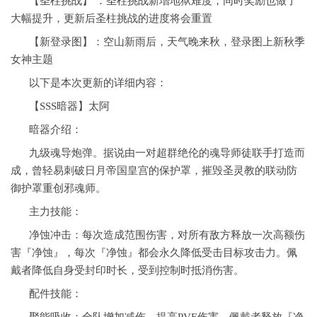
【圣柱挑战】 ：圣柱挑战新增地狱难度，同时奖励也做了
大幅提升，更新后圣柱挑战的进度将会重置
【新登录图】：空山新雨后，天气晚来秋，登录图上新秋季
女神主题
以下是本次更新的详细内容：
【SSS暗器】太阿
暗器介绍：
九级魂导炮弹。据说由一对超群绝伦的魂导师徒联手打造而
成，曾轻易刺破日月帝国皇宫的保护罩，摧毁圣灵教的联动防
御护罩重创邪魂师。
主力技能：
净蚀冲击：每次造成范围伤害，对所有敌方释放一次高额伤
害『净蚀』，每次『净蚀』都会永久降低受击目标攻击力。佩
戴者降低自身受封印时长，受到控制时抵消伤害。
配件技能：