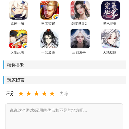
原神手游
王者荣耀
剑侠世界2
腾讯完美
官方版
世界手游
火影忍者
一念逍遥
三剑豪手
天地劫幽
忍者新世
官方版手
游正版
城再临官
代手游
游
方版
猜你喜欢
玩家留言
★
★
★
★
★
评分
力荐