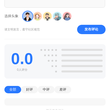
选择头像:
发布评论
请文明发言，遵守社区规范
★
★
★
★
★
0.0
★
★
★
★
★
★
★
★
★
0人评分
★
全部
好评
中评
差评