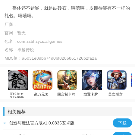
整体还不错哟，就是缺砖石，嘻嘻嘻，皮期待能有不一样的
礼包。嘻嘻嘻。
厂商：
官网：
暂无
包名：
com.zsbf.zycs.aligames
名称：
卓越传说
MD5值：
a6031e8dbb74d0bf8286861726b2fa2a
贪玩传奇
赢万元奖
回合制卡牌
放置卡牌
美女后宫
原始传奇
姚记捕鱼
放置群雄
女神星球
官居一品
游
相关推荐
创造与魔法官方版v1.0.0835安卓版
下载