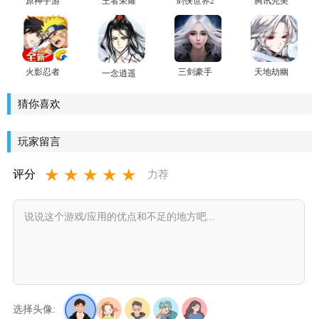
原神手游
王者荣耀
剑侠世界2
腾讯完美
官方版
世界手游
火影忍者
三剑豪手
天地劫幽
一念逍遥
忍者新世
游正版
城再临官
官方版手
代手游
方版
游
猜你喜欢
玩家留言
★
★
★
★
★
评分
力荐
选择头像: