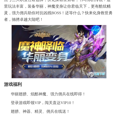
里玩法丰富，装备华丽，神魔变身让你君临天下，更有酷炫
精
灵
，强力佣兵助你对抗凶残BOSS！还等什么？快来化身救世勇
者，驰骋卓越大陆吧！
游戏福利
华丽翅膀、炫酷神魔、强力佣兵在线即得！
登录游戏即领VIP，闯关直达VIP10！
翅膀、神器、精灵、佣兵在线送！