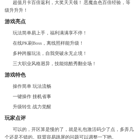
超值月卡百倍返利，大奖天天领！ 恶魔血色百倍经验，等
级升升升！
游戏亮点
玩法简单易上手，福利满满享不停！
在线PK刷Boss，离线照样能升级！
多种跨服玩法，自我突破永无止境！
三大职业风格迥异，技能炫酷秀翻全场！
游戏特色
操作简单 玩法流畅
一键操作
挂机
省事
升级转生 战力觉醒
玩家点评
可以的，开区算是慢的了，就是礼包激活码少了点，多弄几
个还是不错的。联盟容易跳屏的问题可以调整一下哟。