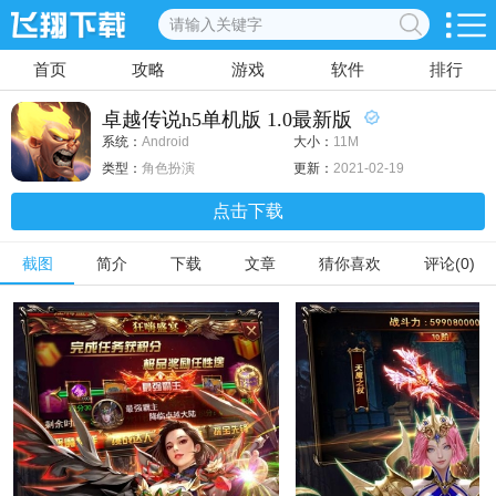
首页
攻略
游戏
软件
排行
卓越传说h5单机版 1.0最新版
系统：
Android
大小：
11M
类型：
角色扮演
更新：
2021-02-19
点击下载
截图
简介
下载
文章
猜你喜欢
评论(0)