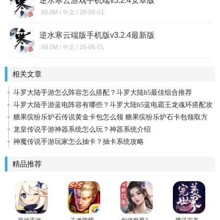
逆水寒云游戏手机端v3.2.4安卓版
88.0M /
中文 /
26-06-01
逆水寒云端版手机版v3.2.4最新版
88.0M /
中文 /
26-06-01
相关文章
斗罗大陆手游怎么阵容怎么搭配？斗罗大陆h5最佳组合推荐
斗罗大陆手游蓝电阵容有哪些？斗罗大陆h5蓝电霸王龙魂环搭配攻
略
糖果缤纷乐炉石传说黄金卡包怎么领 糖果缤纷乐炉石卡包领取方
法
龙皇传说手游神器系统怎么玩？神器系统介绍
神魔传说手游玩家怎么抽卡？抽卡系统攻略
精品推荐