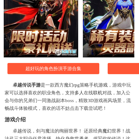
超好玩的角色扮演手游合集
卓越传说
手游
是一款西方魔幻
rpg
策略手机
游戏
，游戏中玩
家可以选择喜欢的职业角色，支持
多人
在线
联机
对战，加入公
会与你的兄弟们一同激战副本boss，精致
3D
游戏画风场景，流
畅战斗体验模式，喜欢的话不妨点击下载尝试吧！
游戏介绍
卓越传说，剑与魔法的绚丽世界！ 还原经典
魔幻
世界！战
法弓三大职业任君选择，快化身救世勇者，书写你的传说！这