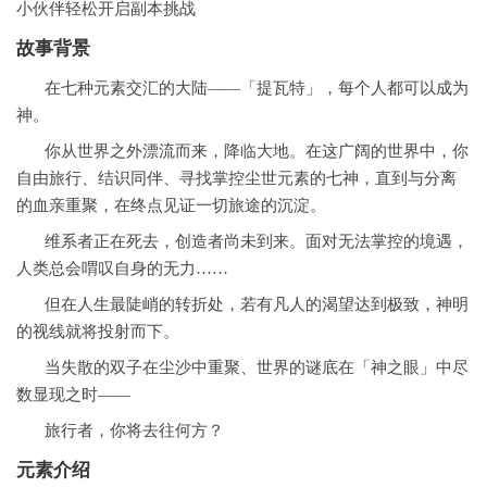
小伙伴轻松开启副本挑战
故事背景
在七种元素交汇的大陆——「提瓦特」，每个人都可以成为
神。
你从世界之外漂流而来，降临大地。在这广阔的世界中，你
自由旅行、结识同伴、寻找掌控尘世元素的七神，直到与分离
的血亲重聚，在终点见证一切旅途的沉淀。
维系者正在死去，创造者尚未到来。面对无法掌控的境遇，
人类总会喟叹自身的无力……
但在人生最陡峭的转折处，若有凡人的渴望达到极致，神明
的视线就将投射而下。
当失散的双子在尘沙中重聚、世界的谜底在「神之眼」中尽
数显现之时——
旅行者，你将去往何方？
元素介绍