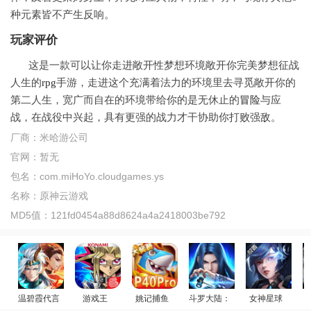
种元素皆不产生反响。
玩家评价
这是一款可以让你走进敞开性梦想环境敞开你完美梦想征战
人生的
rpg
手游，走进这个充满着法力的环境里去寻觅敞开你的
第二人生，宽广而自在的环境带给你的是无休止的
冒险
与应
战，在战役中兴起，具有更强的战力才干协助你打败强敌。
厂商：
米哈游公司
官网：
暂无
包名：
com.miHoYo.cloudgames.ys
名称：
原神云游戏
MD5值：
121fd0454a88d8624a4a2418003be792
温碧霞代言
游戏王
姚记捕鱼
斗罗大陆：武魂觉醒
女神星球
少年御灵师