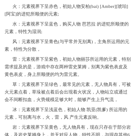
火：元素视界下呈赤色，初始人物安柏(bai) [Amber][琥珀]
[阿宝]的进犯所顺便的元素;
水：元素视界下呈蓝色，购买人物 芭芭拉 的进犯所顺便的
元素，特性为湿润;
风：元素视界下呈青色(与平常并无别离)，主角所运用的元
素，特性为分散，
雷：元素视界下呈紫色，初始人物丽莎所运用的元素，特别
需求提及的是，游戏中存在两种雷史莱姆，别离为紫色表皮及
黄色表皮，身上所顺便的均为雷元素。
草：元素视界下呈绿色，最常见的元素，无人物具有，可被
火元素点着，草垛被点着后会出现着火状况，人物站立或通过
会不间断扣血，火势规模足够大时，能够产生上升气流，
冰：元素视界下呈浅蓝色，初始人物 凯亚(凯爹) 所运用的
元素，可别离与水，火，雷，风 产生元素反响。
岩：元素视界下呈黄色，无人物具有，现在只存在于部分岩
体，及岩史莱姆身上，并无对应人物，特性不明，与现存其他6