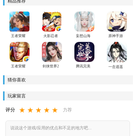
精品推荐
王者荣耀
火影忍者
妄想山海
原神手游
国际版
忍者新世
腾讯官方
honor of
代手游
版
kings官方
最新版
王者荣耀
剑侠世界2
腾讯完美
一念逍遥
官方版
世界手游
官方版手
游
猜你喜欢
玩家留言
★
★
★
★
★
评分
力荐